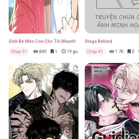
Sinh Bé Mèo Con Cho Tôi Nhanh!
Stage Behind
Chap 31
840
1
19 giờ trước
Chap 41
1.7K
0