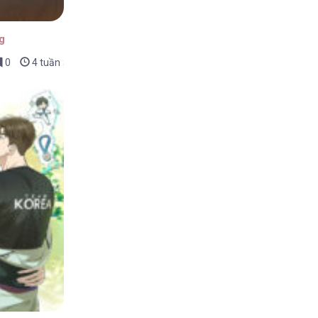
g
0
4 tuần trước