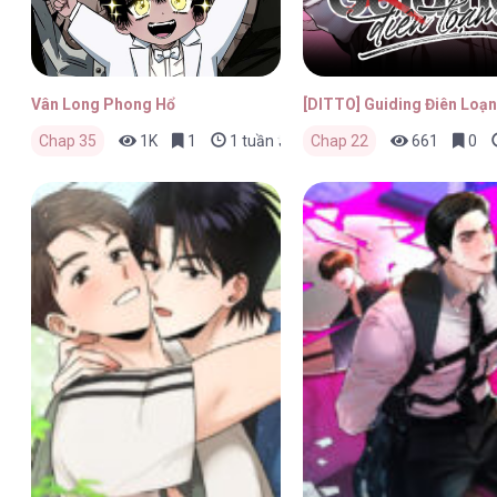
Vân Long Phong Hổ
[DITTO] Guiding Điên Loạn
Chap 35
1K
1
1 tuần trước
Chap 22
661
0