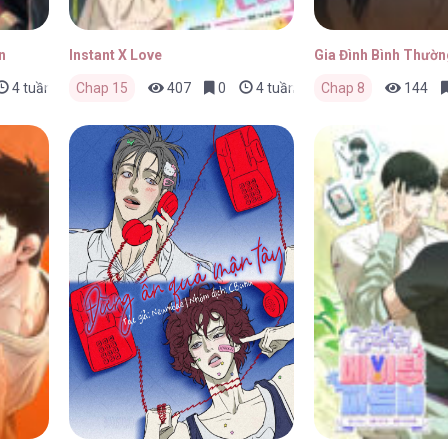
n
Instant X Love
Gia Đình Bình Thườn
4 tuần trước
Chap 15
407
0
4 tuần trước
Chap 8
144