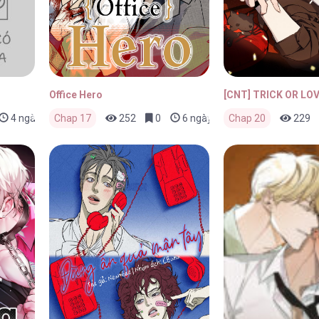
Office Hero
[CNT] TRICK OR LO
4 ngày trước
Chap 17
252
0
6 ngày trước
Chap 20
229