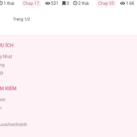
1 tháng trước
Chap 17
521
0
2 tháng trước
Chap 50
1.6K
Trang 1/2
ỮU ÍCH
p Nhật
ăng
ất
M KIẾM
inh
h
tusachxinhxinh