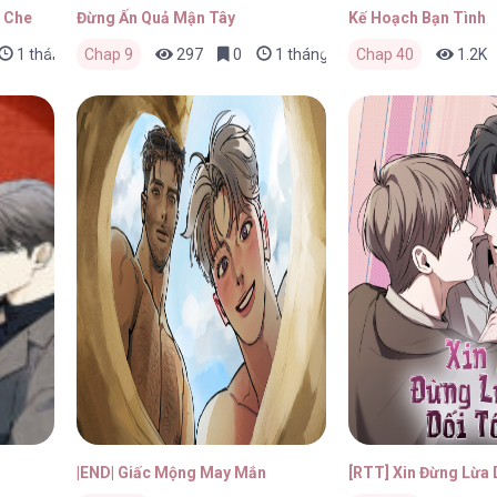
 Che
Đừng Ấn Quả Mận Tây
Kế Hoạch Bạn Tình
1 tháng trước
Chap 9
297
0
1 tháng trước
Chap 40
1.2K
|END| Giấc Mộng May Mắn
[RTT] Xin Đừng Lừa 