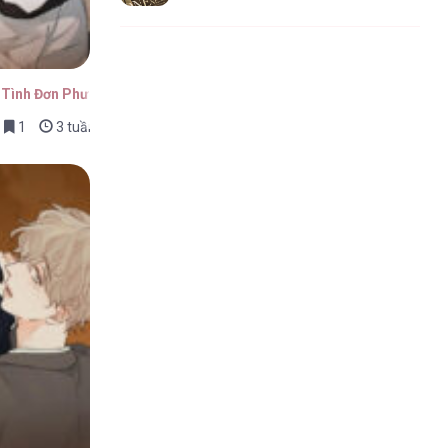
c Tình Đơn Phương
1
3 tuần trước