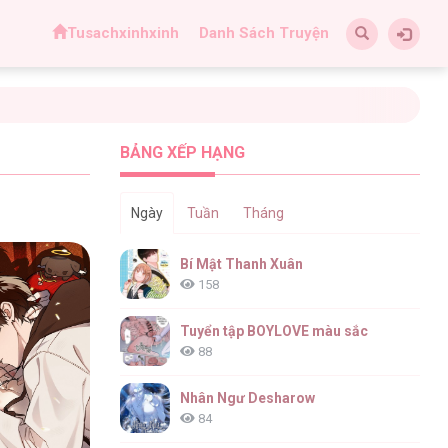
Tusachxinhxinh
Danh Sách Truyện
BẢNG XẾP HẠNG
Ngày
Tuần
Tháng
Bí Mật Thanh Xuân
158
Tuyển tập BOYLOVE màu sắc
88
Nhân Ngư Desharow
84