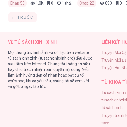
Chap 53
1.8K
0
1 tháng trước
Chap 22
893
0
← TRƯỚC
VỀ TỦ SÁCH XINH XINH
LIÊN KẾT H
Mọi thông tin, hình ảnh và dữ liệu trên website
Truyện Mới Cậ
tủ sách xinh xinh (tusachxinhxinh.org) đều được
Truyện Mới Đ
sưu tầm trên Internet. Chúng tôi không sở hữu
Truyện Hot Nh
hay chịu trách nhiệm bản quyền nội dung. Nếu
làm ảnh hưởng đến cá nhân hoặc bất cứ tổ
chức nào, khi có yêu cầu, chúng tôi sẽ xem xét
TỪ KHÓA TÌ
và gỡ bỏ ngay lập tức.
Tủ sách xinh x
tusachxinhxin
tủ sách xinh
Truyện tranh 
tsxx