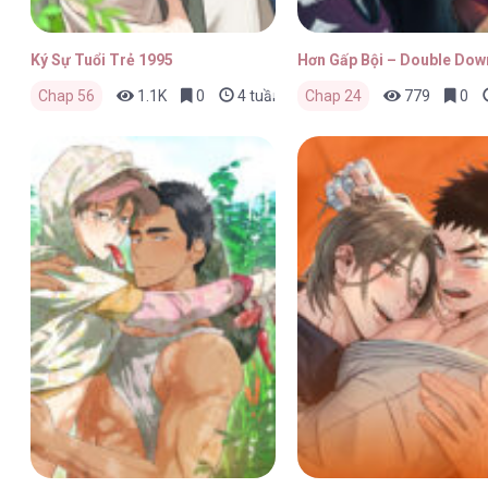
Ký Sự Tuổi Trẻ 1995
Hơn Gấp Bội – Double Dow
Chap 56
1.1K
0
4 tuần trước
Chap 24
779
0