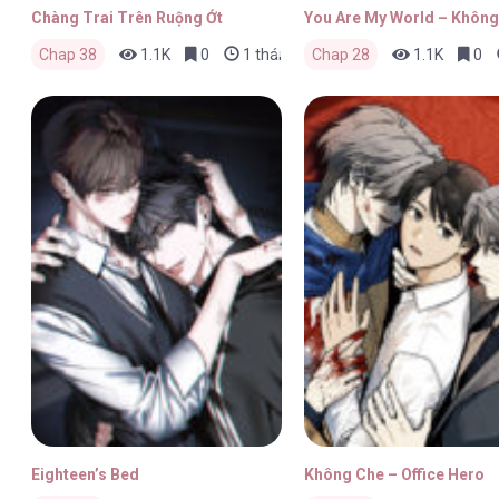
Chàng Trai Trên Ruộng Ớt
You Are My World – Không
Chap 38
1.1K
0
1 tháng trước
Chap 28
1.1K
0
Eighteen’s Bed
Không Che – Office Hero