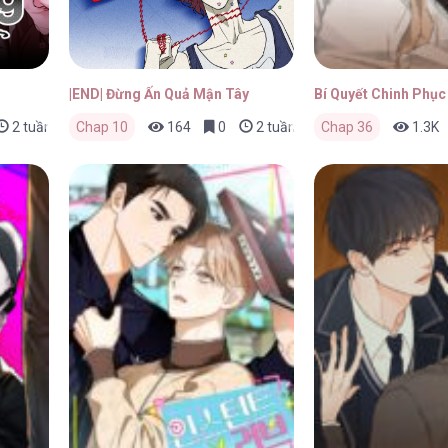
|END| Đừng Ấn Quả Mận Tây
Bí Quyết Chinh Phụ
2 tuần trước
Chap 10
164
0
2 tuần trước
Chap 36
1.3K