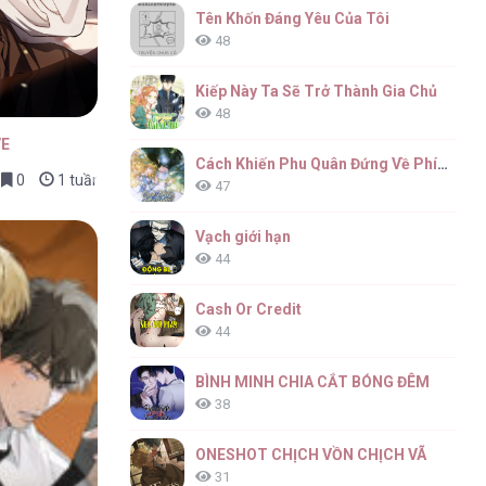
Tên Khốn Đáng Yêu Của Tôi
48
Kiếp Này Ta Sẽ Trở Thành Gia Chủ
48
VE
Cách Khiến Phu Quân Đứng Về Phía Tôi
0
1 tuần trước
47
Vạch giới hạn
44
Cash Or Credit
44
BÌNH MINH CHIA CẮT BÓNG ĐÊM
38
ONESHOT CHỊCH VỒN CHỊCH VÃ
31