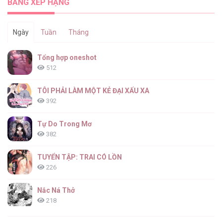
BẢNG XẾP HẠNG
Ngày
Tuần
Tháng
Tổng hợp oneshot
512
TÔI PHẢI LÀM MỘT KẺ ĐẠI XẤU XA
392
Tự Do Trong Mơ
382
TUYỂN TẬP: TRAI CÓ LỒN
226
Nắc Ná Thở
218