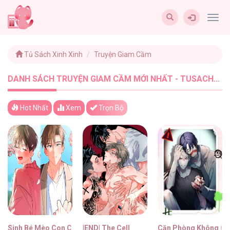
Togg
navig
Tủ Sách Xinh Xinh
Truyện Giam Cầm
DANH SÁCH TRUYỆN GIAM CẦM MỚI NHẤT - TUSACHXINHXINH (10)
Hot Nhất
Xem
Trọn Bộ
Sinh Bé Mèo Con Cho Tôi Nhanh!
|END| The Cell
Căn Phòng Không Cử