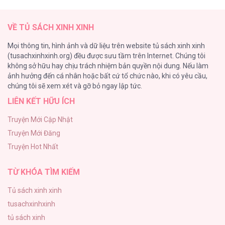
Nhân Ngư Desharow
205
VỀ TỦ SÁCH XINH XINH
Cây Không Có Rễ
Mọi thông tin, hình ảnh và dữ liệu trên website tủ sách xinh xinh
191
(tusachxinhxinh.org) đều được sưu tầm trên Internet. Chúng tôi
không sở hữu hay chịu trách nhiệm bản quyền nội dung. Nếu làm
Làm vị cứu tinh thật dễ dàng
ảnh hưởng đến cá nhân hoặc bất cứ tổ chức nào, khi có yêu cầu,
186
chúng tôi sẽ xem xét và gỡ bỏ ngay lập tức.
LIÊN KẾT HỮU ÍCH
Thiên Đường Táo Xanh
156
Truyện Mới Cập Nhật
Truyện Mới Đăng
(END) Merry Marbling
Truyện Hot Nhất
150
TỪ KHÓA TÌM KIẾM
Tủ sách xinh xinh
tusachxinhxinh
tủ sách xinh