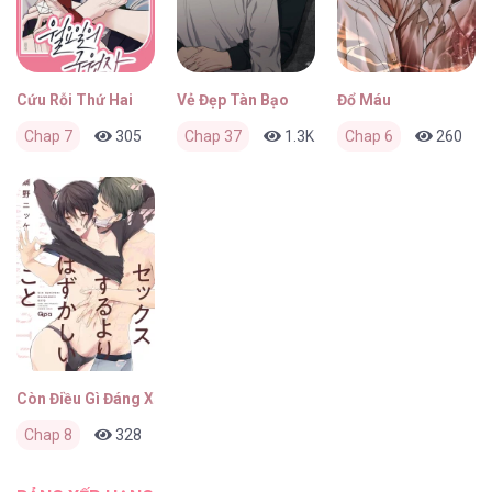
Cứu Rỗi Thứ Hai
Vẻ Đẹp Tàn Bạo
Đổ Máu
Chap 7
305
0
Chap 37
3 tháng trước
1.3K
0
Chap 6
3 tháng trước
260
Còn Điều Gì Đáng Xấu Hổ Hơn Sex?
Chap 8
328
0
3 tháng trước