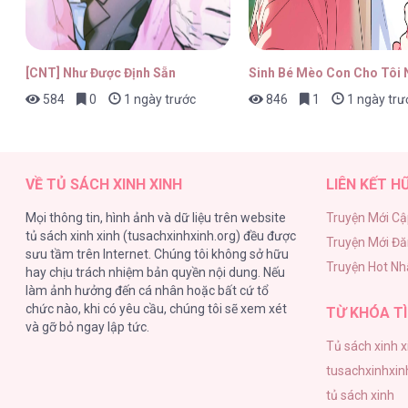
[CNT] Như Được Định Sẵn
Sinh Bé Mèo Con Cho Tôi 
584
0
1 ngày trước
846
1
1 ngày trư
VỀ TỦ SÁCH XINH XINH
LIÊN KẾT H
Mọi thông tin, hình ảnh và dữ liệu trên website
Truyện Mới Cậ
tủ sách xinh xinh (tusachxinhxinh.org) đều được
Truyện Mới Đ
sưu tầm trên Internet. Chúng tôi không sở hữu
Truyện Hot Nh
hay chịu trách nhiệm bản quyền nội dung. Nếu
làm ảnh hưởng đến cá nhân hoặc bất cứ tổ
chức nào, khi có yêu cầu, chúng tôi sẽ xem xét
TỪ KHÓA TÌ
và gỡ bỏ ngay lập tức.
Tủ sách xinh x
tusachxinhxin
tủ sách xinh