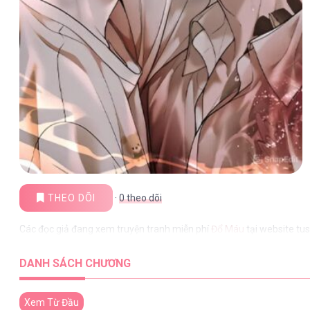
THEO DÕI
·
0
theo dõi
Các đọc giả đang xem truyện tranh miễn phí
Đổ Máu
tại website tu
DANH SÁCH CHƯƠNG
Xem Từ Đầu