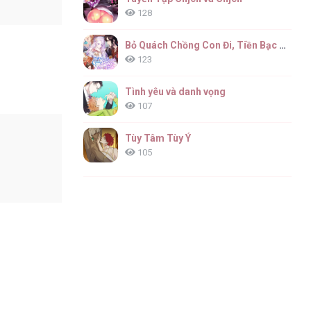
128
Bỏ Quách Chồng Con Đi, Tiền Bạc Mới Là Tất Cả
123
Tình yêu và danh vọng
107
Tùy Tâm Tùy Ý
105