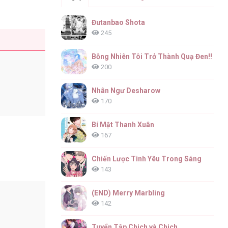
Đutanbao Shota
245
Bỗng Nhiên Tôi Trở Thành Quạ Đen!!
200
Nhân Ngư Desharow
170
Bí Mật Thanh Xuân
167
Chiến Lược Tình Yêu Trong Sáng
143
(END) Merry Marbling
142
Tuyển Tập Chjch và Chjch