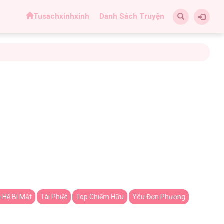
Tusachxinhxinh
Danh Sách Truyện
 Hệ Bí Mật
Tài Phiệt
Top Chiếm Hữu
Yêu Đơn Phương