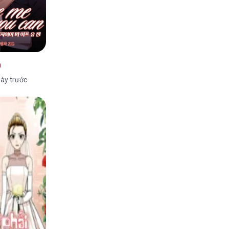
n
ày trước