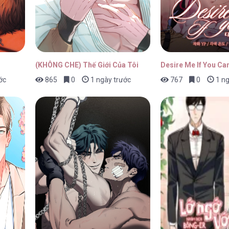
(KHÔNG CHE) Thế Giới Của Tôi
Desire Me If You Ca
ớc
865
0
1 ngày trước
767
0
1 ng