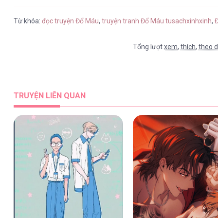
Từ khóa:
đọc truyện Đổ Máu
,
truyện tranh Đổ Máu tusachxinhxinh
,
Đ
Tổng lượt
xem
,
thích
,
theo d
TRUYỆN LIÊN QUAN