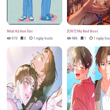
Nhật Ký Đơn Sắc
[CNT] My Bad Boss
973
0
1 ngày trước
986
1
1 ngày trư