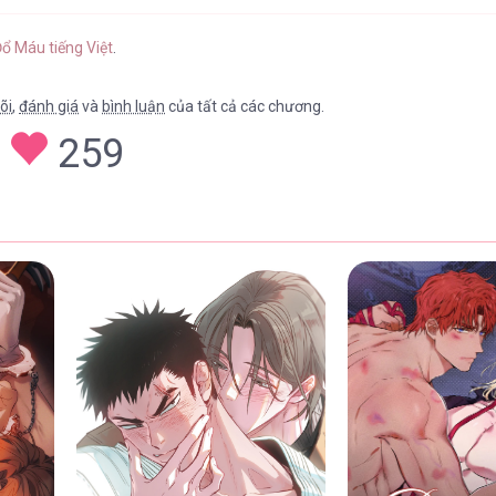
ổ Máu tiếng Việt
.
õi
,
đánh giá
và
bình luận
của tất cả các chương.
259