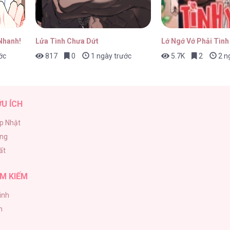
Nhanh!
Lửa Tình Chưa Dứt
Lớ Ngớ Vớ Phải Tình
ớc
817
0
1 ngày trước
5.7K
2
2 n
ỮU ÍCH
p Nhật
ăng
ất
M KIẾM
inh
h