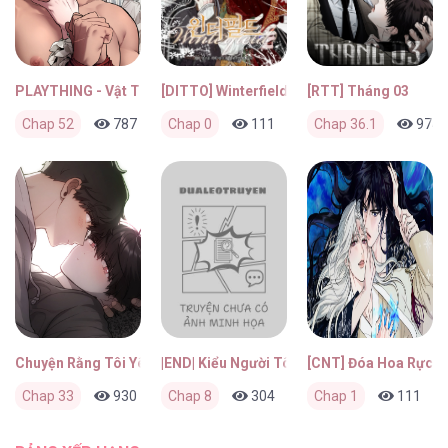
PLAYTHING - Vật Tiêu Khiển Của Vị Đại Công Tước
[DITTO] Winterfield
[RTT] Tháng 03
Chap 52
787
0
Chap 0
3 tuần trước
111
0
Chap 36.1
2 tháng trước
974
Chuyện Rằng Tôi Yêu Cậu
|END| Kiểu Người Tôi Ghét Chính Là Cậu
[CNT] Đóa Hoa Rực L
Chap 33
930
0
Chap 8
2 tháng trước
304
0
Chap 1
2 tháng trước
111