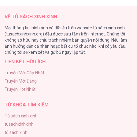
Thung Lũng Hẹp
27
VỀ TỦ SÁCH XINH XINH
Nuôi Vị Hôn Phu Bằng Tiền Bạc
Mọi thông tin, hình ảnh và dữ liệu trên website tủ sách xinh xinh
26
(tusachxinhxinh.org) đều được sưu tầm trên Internet. Chúng tôi
không sở hữu hay chịu trách nhiệm bản quyền nội dung. Nếu làm
Rổn Nước Lì
ảnh hưởng đến cá nhân hoặc bất cứ tổ chức nào, khi có yêu cầu,
26
chúng tôi sẽ xem xét và gỡ bỏ ngay lập tức.
LIÊN KẾT HỮU ÍCH
Tuyển Tập Manhwa Côn Trùng
26
Truyện Mới Cập Nhật
Truyện Mới Đăng
Phạm Luật
Truyện Hot Nhất
25
TỪ KHÓA TÌM KIẾM
Tủ sách xinh xinh
tusachxinhxinh
tủ sách xinh