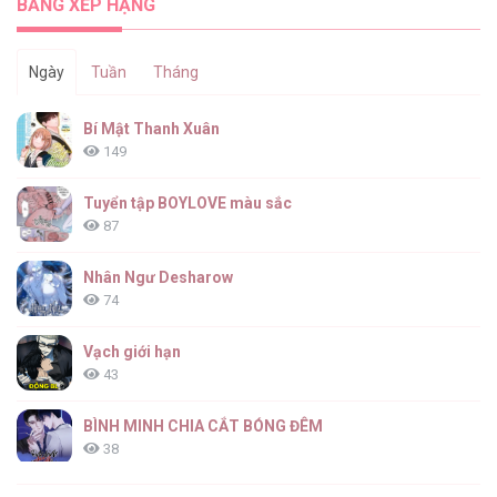
BẢNG XẾP HẠNG
Ngày
Tuần
Tháng
Bí Mật Thanh Xuân
149
Tuyển tập BOYLOVE màu sắc
87
Nhân Ngư Desharow
74
Vạch giới hạn
43
BÌNH MINH CHIA CẮT BÓNG ĐÊM
38