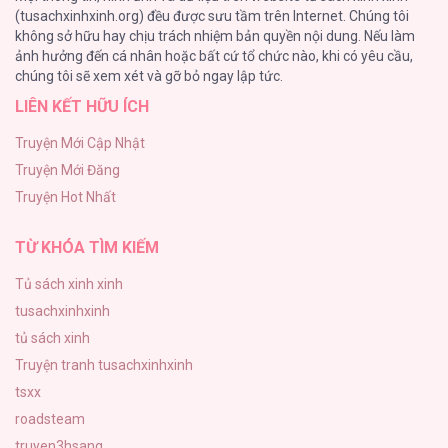
(tusachxinhxinh.org) đều được sưu tầm trên Internet. Chúng tôi
không sở hữu hay chịu trách nhiệm bản quyền nội dung. Nếu làm
TUYỂN TẬP: TRAI CÓ LỒN
ảnh hưởng đến cá nhân hoặc bất cứ tổ chức nào, khi có yêu cầu,
92
chúng tôi sẽ xem xét và gỡ bỏ ngay lập tức.
LIÊN KẾT HỮU ÍCH
Kiếp Này Ta Sẽ Trở Thành Gia Chủ
91
Truyện Mới Cập Nhật
Truyện Mới Đăng
Vết Tích Của Ánh Dương
Truyện Hot Nhất
89
TỪ KHÓA TÌM KIẾM
Tủ sách xinh xinh
tusachxinhxinh
tủ sách xinh
Truyện tranh tusachxinhxinh
tsxx
roadsteam
truyen3hsang