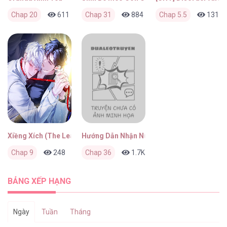
Chap 20
611
0
Chap 31
17 giờ trước
884
1
Chap 5.5
3 ngày trước
131
Xiềng Xích (The Leashed)
Hướng Dẫn Nhận Nuôi Loài Người
Chap 9
248
0
Chap 36
2 tuần trước
1.7K
1
3 tháng trước
BẢNG XẾP HẠNG
Ngày
Tuần
Tháng