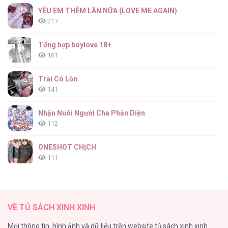
YÊU EM THÊM LẦN NỮA (LOVE ME AGAIN)
217
Tổng hợp boylove 18+
161
Trai Có Lồn
141
Nhận Nuôi Người Cha Phản Diện
112
ONESHOT CHỊCH
111
[RTT] Hồi Ức Cuối Cùng
107
VỀ TỦ SÁCH XINH XINH
Tự Do Trong Mơ
Mọi thông tin, hình ảnh và dữ liệu trên website tủ sách xinh xinh
98