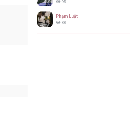
95
Phạm Luật
88