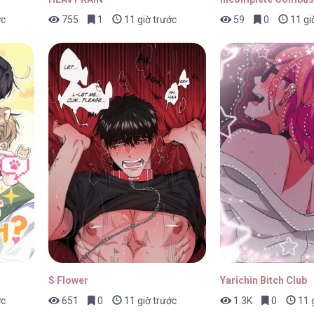
ớc
755
1
11 giờ trước
59
0
11 gi
29/01/2026
29/01/2026
S Flower
Yarichin Bitch Club
ớc
651
0
11 giờ trước
1.3K
0
11 g