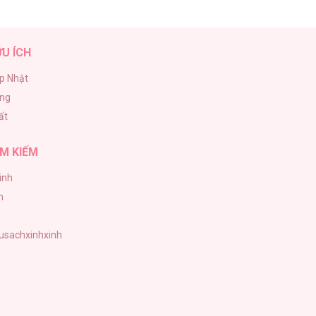
ỮU ÍCH
p Nhật
ăng
ất
M KIẾM
inh
h
tusachxinhxinh