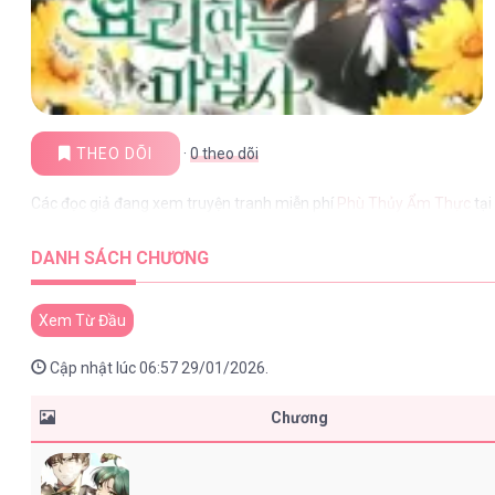
THEO DÕI
·
0
theo dõi
Các đọc giả đang xem truyện tranh miễn phí
Phù Thủy Ẩm Thực
tại
DANH SÁCH CHƯƠNG
Xem Từ Đầu
Cập nhật lúc 06:57 29/01/2026.
Chương