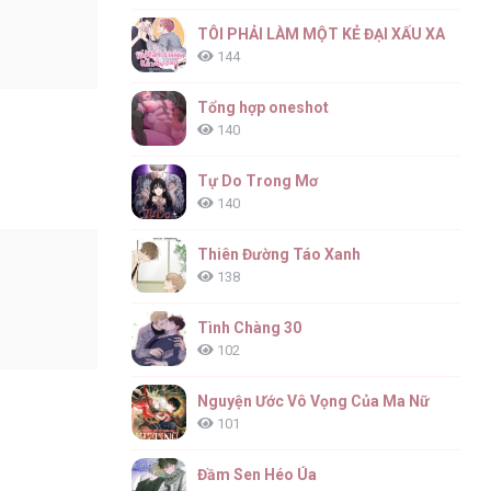
TÔI PHẢI LÀM MỘT KẺ ĐẠI XẤU XA
144
Tổng hợp oneshot
140
Tự Do Trong Mơ
140
Thiên Đường Táo Xanh
138
Tình Chàng 30
102
Nguyện Ước Vô Vọng Của Ma Nữ
101
Đầm Sen Héo Úa