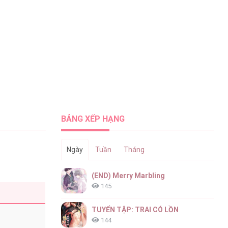
BẢNG XẾP HẠNG
Ngày
Tuần
Tháng
(END) Merry Marbling
145
TUYỂN TẬP: TRAI CÓ LỒN
144