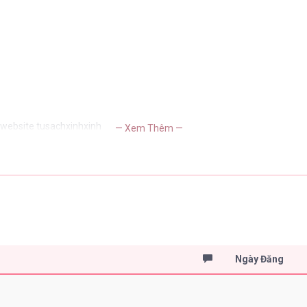
 website tusachxinhxinh
— Xem Thêm —
Ngày Đăng