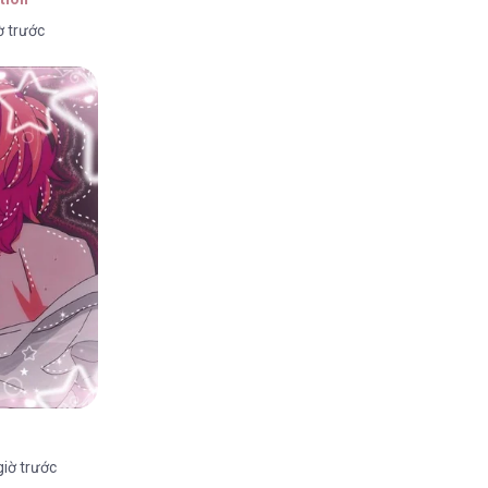
ờ trước
iờ trước