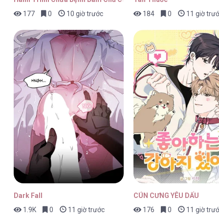
177
0
10 giờ trước
184
0
11 giờ trư
Phù Thủy Ẩm Thực [...] – Chap 2
Phù Thủy Ẩm Thực [...] – Chap 1
Dark Fall
CÚN CƯNG YÊU DẤU
1.9K
0
11 giờ trước
176
0
11 giờ trư