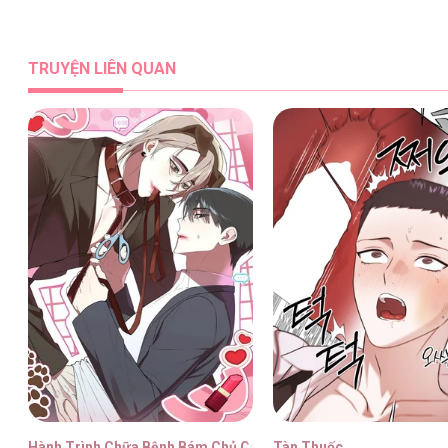
Phù Thủy Ẩm Thực [...] – Chap 6
TRUYỆN LIÊN QUAN
Phù Thủy Ẩm Thực [...] – Chap 5
Phù Thủy Ẩm Thực [...] – Chap 4
Phù Thủy Ẩm Thực [...] – Chap 3
Hành Trình Chữa Bệnh Bám Chủ Của Cún Nhà Tôi
Tàn Thuốc