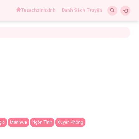
Tusachxinhxinh
Danh Sách Truyện
gic
Manhwa
Ngôn Tình
Xuyên Không