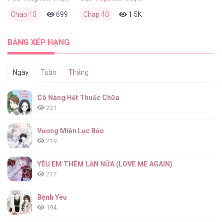
Chap 13
699
0
Chap 40
6 tháng trước
1.5K
0
6 tháng trước
BẢNG XẾP HẠNG
Ngày
Tuần
Tháng
Cô Nàng Hết Thuốc Chữa
231
Vương Miện Lục Bảo
219
YÊU EM THÊM LẦN NỮA (LOVE ME AGAIN)
217
Bệnh Yêu
194