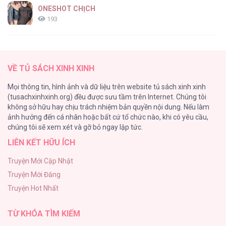
ONESHOT CHỊCH
193
Tổng hợp boylove 18+
187
VỀ TỦ SÁCH XINH XINH
Kiếp Này Ta Sẽ Trở Thành Gia Chủ
Mọi thông tin, hình ảnh và dữ liệu trên website tủ sách xinh xinh
184
(tusachxinhxinh.org) đều được sưu tầm trên Internet. Chúng tôi
không sở hữu hay chịu trách nhiệm bản quyền nội dung. Nếu làm
Cuộc Sống Sung Sướng Trong Tù
ảnh hưởng đến cá nhân hoặc bất cứ tổ chức nào, khi có yêu cầu,
140
chúng tôi sẽ xem xét và gỡ bỏ ngay lập tức.
LIÊN KẾT HỮU ÍCH
Đứa Nhỏ Không Phải Là Con Anh
132
Truyện Mới Cập Nhật
Truyện Mới Đăng
Mùa Xuân Hoa Nở
Truyện Hot Nhất
104
TỪ KHÓA TÌM KIẾM