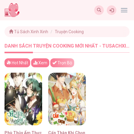
Togg
navig
Tủ Sách Xinh Xinh
Truyện Cooking
DANH SÁCH TRUYỆN COOKING MỚI NHẤT - TUSACHXINHXINH (2)
Hot Nhất
Xem
Trọn Bộ
Phù Thủy Ẩm Thực
Cẩn Thận Khi Chọn Chồng