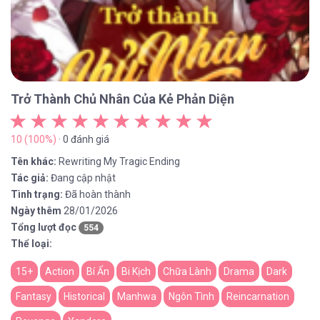
Trở Thành Chủ Nhân Của Kẻ Phản Diện
10 (100%)
· 0 đánh giá
Tên khác:
Rewriting My Tragic Ending
Tác giả:
Đang cập nhật
Tình trạng:
Đã hoàn thành
Ngày thêm
28/01/2026
Tổng lượt đọc
554
Thể loại:
15+
Action
Bí Ẩn
Bi Kịch
Chữa Lành
Drama
Dark
Fantasy
Historical
Manhwa
Ngôn Tình
Reincarnation