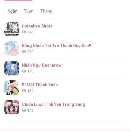
Ngày
Tuần
Tháng
Đutanbao Shota
245
Bỗng Nhiên Tôi Trở Thành Quạ Đen!!
200
Nhân Ngư Desharow
170
Bí Mật Thanh Xuân
167
Chiến Lược Tình Yêu Trong Sáng
143
(END) Merry Marbling
142