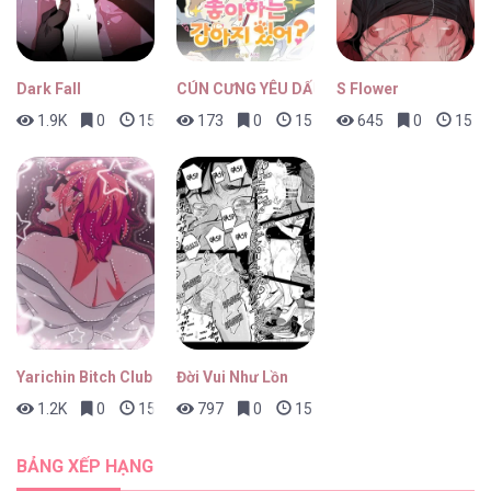
Dark Fall
CÚN CƯNG YÊU DẤU
S Flower
1.9K
0
15 phút trước
173
0
15 phút trước
645
0
15 ph
Yarichin Bitch Club
Đời Vui Như Lồn
1.2K
0
15 phút trước
797
0
15 phút trước
BẢNG XẾP HẠNG