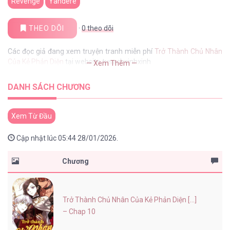
Revenge
Yandere
THEO DÕI
·
0
theo dõi
Các đọc giả đang xem truyện tranh miễn phí
Trở Thành Chủ Nhân
Của Kẻ Phản Diện
tại website tusachxinhxinh
— Xem Thêm —
DANH SÁCH CHƯƠNG
Xem Từ Đầu
Cập nhật lúc 05:44 28/01/2026.
Chương
Trở Thành Chủ Nhân Của Kẻ Phản Diện [...]
– Chap 10