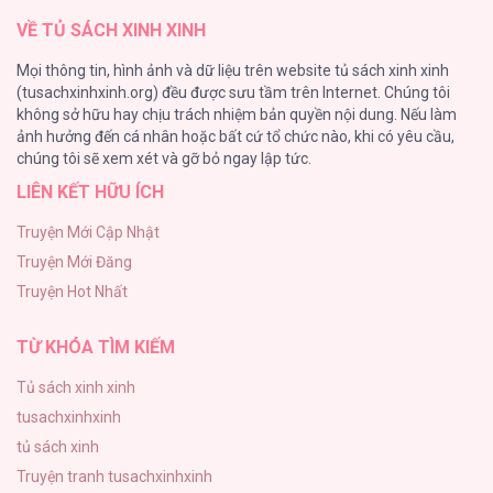
VỀ TỦ SÁCH XINH XINH
Tuyển Tập Chjch và Chjch
Mọi thông tin, hình ảnh và dữ liệu trên website tủ sách xinh xinh
128
(tusachxinhxinh.org) đều được sưu tầm trên Internet. Chúng tôi
không sở hữu hay chịu trách nhiệm bản quyền nội dung. Nếu làm
Bỏ Quách Chồng Con Đi, Tiền Bạc Mới Là Tất Cả
ảnh hưởng đến cá nhân hoặc bất cứ tổ chức nào, khi có yêu cầu,
123
chúng tôi sẽ xem xét và gỡ bỏ ngay lập tức.
LIÊN KẾT HỮU ÍCH
Tình yêu và danh vọng
107
Truyện Mới Cập Nhật
Truyện Mới Đăng
Tùy Tâm Tùy Ý
Truyện Hot Nhất
105
TỪ KHÓA TÌM KIẾM
Tủ sách xinh xinh
tusachxinhxinh
tủ sách xinh
Truyện tranh tusachxinhxinh