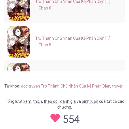
Trở Thành Chủ Nhân Của Kẻ Phản Diện [...]
– Chap 6
Trở Thành Chủ Nhân Của Kẻ Phản Diện [...]
– Chap 5
Trở Thành Chủ Nhân Của Kẻ Phản Diện [...]
– Chap 4
Từ khóa:
đọc truyện Trở Thành Chủ Nhân Của Kẻ Phản Diện
,
truyện t
Tổng lượt
xem
,
thích
,
theo dõi
,
đánh giá
và
bình luận
của tất cả các
chương.
Trở Thành Chủ Nhân Của Kẻ Phản Diện [...]
554
– Chap 3