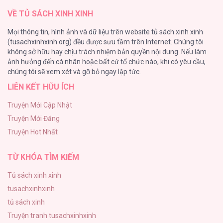
VỀ TỦ SÁCH XINH XINH
Cây Không Có Rễ
Mọi thông tin, hình ảnh và dữ liệu trên website tủ sách xinh xinh
191
(tusachxinhxinh.org) đều được sưu tầm trên Internet. Chúng tôi
không sở hữu hay chịu trách nhiệm bản quyền nội dung. Nếu làm
Làm vị cứu tinh thật dễ dàng
ảnh hưởng đến cá nhân hoặc bất cứ tổ chức nào, khi có yêu cầu,
186
chúng tôi sẽ xem xét và gỡ bỏ ngay lập tức.
LIÊN KẾT HỮU ÍCH
Thiên Đường Táo Xanh
156
Truyện Mới Cập Nhật
Truyện Mới Đăng
(END) Merry Marbling
Truyện Hot Nhất
150
TỪ KHÓA TÌM KIẾM
Tủ sách xinh xinh
tusachxinhxinh
tủ sách xinh
Truyện tranh tusachxinhxinh