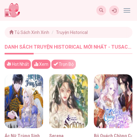
Togg
navig
Tủ Sách Xinh Xinh
Truyện Historical
DANH SÁCH TRUYỆN HISTORICAL MỚI NHẤT - TUSACHXINHXINH (22)
Hot Nhất
Xem
Trọn Bộ
Ác Nữ Trùng Sinh
Serena
Bỏ Quách Chồng Con Đ