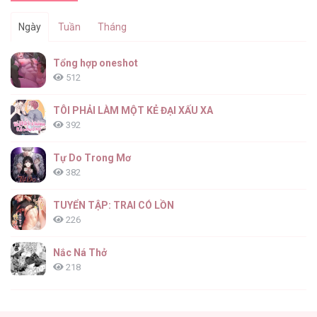
Ngày
Tuần
Tháng
Tổng hợp oneshot
512
TÔI PHẢI LÀM MỘT KẺ ĐẠI XẤU XA
392
Tự Do Trong Mơ
382
TUYỂN TẬP: TRAI CÓ LỒN
226
Nắc Ná Thở
218
Nhân Ngư Desharow
205