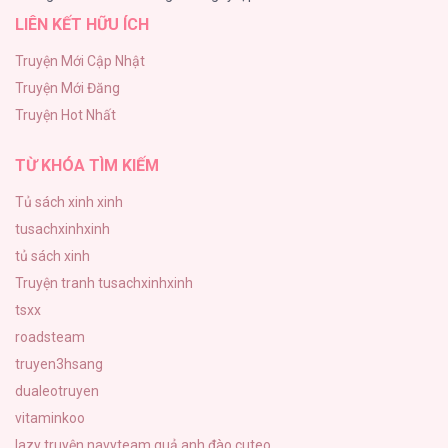
LIÊN KẾT HỮU ÍCH
Tình yêu và danh vọng
107
Truyện Mới Cập Nhật
Truyện Mới Đăng
Tùy Tâm Tùy Ý
Truyện Hot Nhất
105
TỪ KHÓA TÌM KIẾM
Tủ sách xinh xinh
tusachxinhxinh
tủ sách xinh
Truyện tranh tusachxinhxinh
tsxx
roadsteam
truyen3hsang
dualeotruyen
vitaminkoo
lazy truyện
navyteam
quả anh đào cuteo