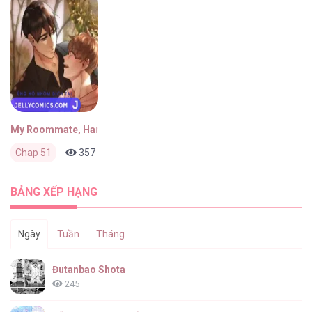
My Roommate, Handsome Senior
Chap 51
357
0
3 tháng trước
BẢNG XẾP HẠNG
Ngày
Tuần
Tháng
Đutanbao Shota
245