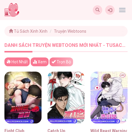
Togg
navig
Tủ Sách Xinh Xinh
Truyện Webtoons
DANH SÁCH TRUYỆN WEBTOONS MỚI NHẤT - TUSACHXINHXINH (13)
Hot Nhất
Xem
Trọn Bộ
Fight Club
Catch Up
Wild Beast Warning