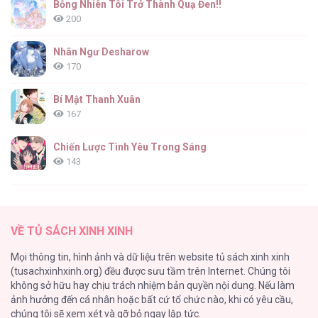
Bỗng Nhiên Tôi Trở Thành Quạ Đen!!
200
Nhân Ngư Desharow
170
Bí Mật Thanh Xuân
167
Chiến Lược Tình Yêu Trong Sáng
143
(END) Merry Marbling
142
VỀ TỦ SÁCH XINH XINH
Tuyển Tập Chjch và Chjch
Mọi thông tin, hình ảnh và dữ liệu trên website tủ sách xinh xinh
128
(tusachxinhxinh.org) đều được sưu tầm trên Internet. Chúng tôi
không sở hữu hay chịu trách nhiệm bản quyền nội dung. Nếu làm
Bỏ Quách Chồng Con Đi, Tiền Bạc Mới Là Tất Cả
ảnh hưởng đến cá nhân hoặc bất cứ tổ chức nào, khi có yêu cầu,
123
chúng tôi sẽ xem xét và gỡ bỏ ngay lập tức.