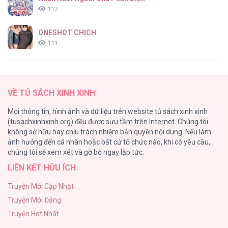
112
ONESHOT CHỊCH
111
[RTT] Hồi Ức Cuối Cùng
107
VỀ TỦ SÁCH XINH XINH
Tự Do Trong Mơ
Mọi thông tin, hình ảnh và dữ liệu trên website tủ sách xinh xinh
98
(tusachxinhxinh.org) đều được sưu tầm trên Internet. Chúng tôi
không sở hữu hay chịu trách nhiệm bản quyền nội dung. Nếu làm
TUYỂN TẬP: TRAI CÓ LỒN
ảnh hưởng đến cá nhân hoặc bất cứ tổ chức nào, khi có yêu cầu,
92
chúng tôi sẽ xem xét và gỡ bỏ ngay lập tức.
LIÊN KẾT HỮU ÍCH
Kiếp Này Ta Sẽ Trở Thành Gia Chủ
91
Truyện Mới Cập Nhật
Truyện Mới Đăng
Vết Tích Của Ánh Dương
Truyện Hot Nhất
89