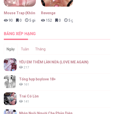
Mouse Trap (Không Che)
Revenge
90
0
5 giờ trước
152
0
5 giờ trước
BẢNG XẾP HẠNG
Ngày
Tuần
Tháng
YÊU EM THÊM LẦN NỮA (LOVE ME AGAIN)
217
Tổng hợp boylove 18+
161
Trai Có Lồn
141
Nhận Nuôi Người Cha Phản Diện