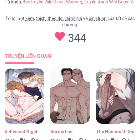
Từ khóa:
đọc truyện Wild Beast Warning
,
truyện tranh Wild Beast War
Tổng lượt
xem
,
thích
,
theo dõi
,
đánh giá
và
bình luận
của tất cả các
chương.
Wild Beast Warning [...] – Chap 3
344
TRUYỆN LIÊN QUAN
A Blessed Night
Borderline
The Hounds Of Sisyp