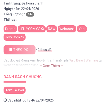
Tình trạng:
Đã hoàn thành
Ngày thêm
22/04/2026
Tổng lượt đọc
344
Thể loại:
Drama
JELLYCOMICS ©
RAW
Webtoons
Yaoi
Jelly Comics
THEO DÕI
·
0
theo dõi
Các đọc giả đang xem truyện tranh miễn phí
Wild Beast Warning
tại
website tusachxinhxinh
— Xem Thêm —
DANH SÁCH CHƯƠNG
Xem Từ Đầu
Cập nhật lúc 18:46 22/04/2026.