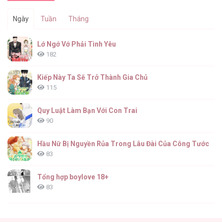
Ngày
Tuần
Tháng
Lớ Ngớ Vớ Phải Tình Yêu
182
Kiếp Này Ta Sẽ Trở Thành Gia Chủ
115
Quy Luật Làm Bạn Với Con Trai
90
Hầu Nữ Bị Nguyền Rủa Trong Lâu Đài Của Công Tước
83
Tổng hợp boylove 18+
83
TUYỂN TẬP: TRAI CÓ LỒN
82