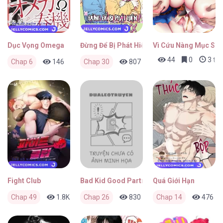
Dục Vọng Omega
Đừng Để Bị Phát Hiện!!
Vì Cứu Nàng Mục Sư 
44
0
3 thá
Chap 6
146
0
Chap 30
3 tháng trước
807
0
3 tháng trước
Fight Club
Bad Kid Good Partner
Quá Giới Hạn
Chap 49
1.8K
0
Chap 26
3 tháng trước
830
0
Chap 14
3 tháng trước
476