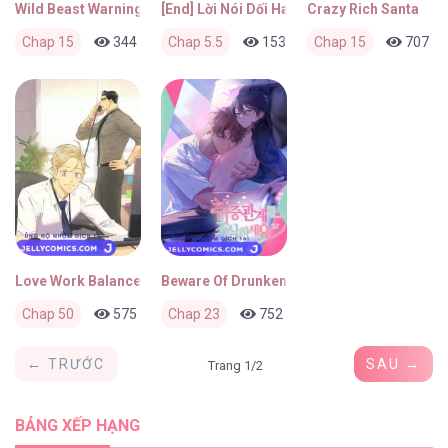
Wild Beast Warning
[End] Lời Nói Dối Hay Sự Thật
Crazy Rich Santa
Chap 15
344
0
Chap 5.5
3 tháng trước
153
0
Chap 15
3 tháng trước
707
Love Work Balance
Beware Of Drunken Relationships
Chap 50
575
0
Chap 23
3 tháng trước
752
0
3 tháng trước
← TRƯỚC
SAU →
Trang 1/2
BẢNG XẾP HẠNG