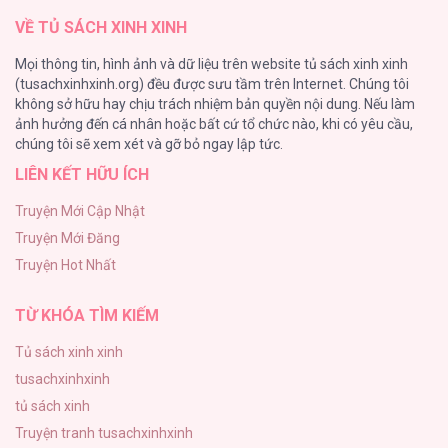
VỀ TỦ SÁCH XINH XINH
ONESHORT BÁI THIẾN
Mọi thông tin, hình ảnh và dữ liệu trên website tủ sách xinh xinh
82
(tusachxinhxinh.org) đều được sưu tầm trên Internet. Chúng tôi
không sở hữu hay chịu trách nhiệm bản quyền nội dung. Nếu làm
TUYỂN TẬP MANHWA BÍ MẬT CƠ THỂ
ảnh hưởng đến cá nhân hoặc bất cứ tổ chức nào, khi có yêu cầu,
74
chúng tôi sẽ xem xét và gỡ bỏ ngay lập tức.
LIÊN KẾT HỮU ÍCH
Mối Tình Thầm Kín
59
Truyện Mới Cập Nhật
Truyện Mới Đăng
Căn Nhà Của Dị Nhân
Truyện Hot Nhất
56
TỪ KHÓA TÌM KIẾM
Tủ sách xinh xinh
tusachxinhxinh
tủ sách xinh
Truyện tranh tusachxinhxinh