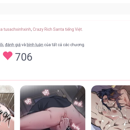
22/04/2026
ta tusachxinhxinh
,
Crazy Rich Santa tiếng Việt
.
õi
,
đánh giá
và
bình luận
của tất cả các chương.
706
22/04/2026
22/04/2026