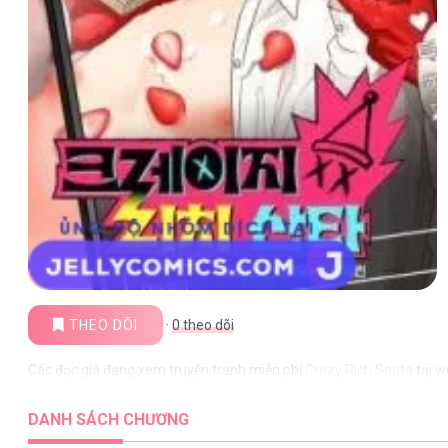
THEO DÕI
·
0
theo dõi
Các đọc giả đang xem truyện tranh miễn phí
Crazy Rich Santa
tại w
DANH SÁCH CHƯƠNG