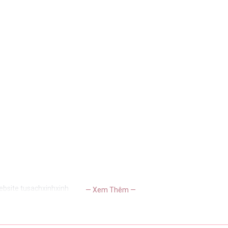
ebsite tusachxinhxinh
— Xem Thêm —