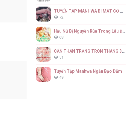
TUYỂN TẬP MANHWA BÍ MẬT CƠ THỂ
72
Hầu Nữ Bị Nguyền Rủa Trong Lâu Đài Của Công Tước
68
CẨN THẬN TRĂNG TRÒN THÁNG 3 ĐẤY
51
Tuyển Tập Manhwa Ngắn Bạo Dăm
49