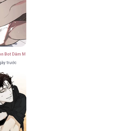
on Bot Dâm Múp Rụp
gày trước