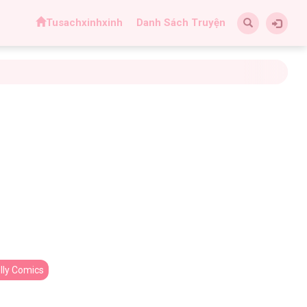
Tusachxinhxinh
Danh Sách Truyện
lly Comics