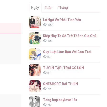
Ngày
Tuần
Tháng
Lớ Ngớ Vớ Phải Tình Yêu
109
Kiếp Này Ta Sẽ Trở Thành Gia Chủ
102
Quy Luật Làm Bạn Với Con Trai
87
TUYỂN TẬP: TRAI CÓ LỒN
81
ONESHORT BÁI THIẾN
79
Tổng hợp boylove 18+
75