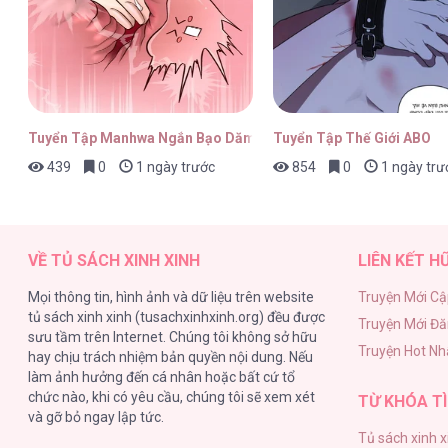
Crazy Rich Santa [...] – Chap 2
Tuyển Tập Manhwa Ngắn Bạo Dăm
Tuyển Tập Thế Giới ABO
439
0
1 ngày trước
854
0
1 ngày trư
Crazy Rich Santa [...] – Chap 1
VỀ TỦ SÁCH XINH XINH
LIÊN KẾT H
Mọi thông tin, hình ảnh và dữ liệu trên website
Truyện Mới Cậ
tủ sách xinh xinh (tusachxinhxinh.org) đều được
Truyện Mới Đ
Crazy Rich Santa [...] – Chap 0.
sưu tầm trên Internet. Chúng tôi không sở hữu
Truyện Hot Nh
hay chịu trách nhiệm bản quyền nội dung. Nếu
làm ảnh hưởng đến cá nhân hoặc bất cứ tổ
chức nào, khi có yêu cầu, chúng tôi sẽ xem xét
TỪ KHÓA TÌ
và gỡ bỏ ngay lập tức.
Tủ sách xinh x