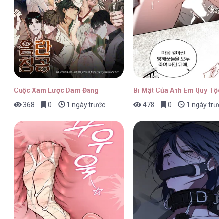
Crazy Rich Santa [...] – Chap 6
Crazy Rich Santa [...] – Chap 5
Cuộc Xâm Lược Dâm Đãng
Bí Mật Của Anh Em Quý Tộ
368
0
1 ngày trước
478
0
1 ngày trư
Crazy Rich Santa [...] – Chap 4
Crazy Rich Santa [...] – Chap 3