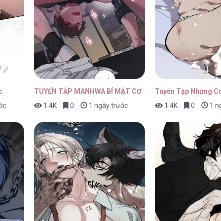
22/04/2026
22/04/2026
c
TUYỂN TẬP MANHWA BÍ MẬT CƠ THỂ
Tuyển Tập Những C
ớc
1.4K
0
1 ngày trước
1.4K
0
1 n
22/04/2026
22/04/2026