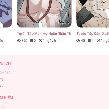
22/04/2026
Tuyển Tập Manhwa Ngắn Nhân Thú
Tuyển Tập Cấm Xuất
ớc
390
0
1 ngày trước
40
0
1 ngà
22/04/2026
ỮU ÍCH
p Nhật
ăng
1
22/04/2026
ất
M KIẾM
inh