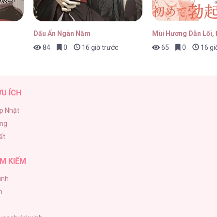
Dấu Ấn Ngàn Năm
Mùi Hương Dẫn Lối,
84
0
16 giờ trước
65
0
16 gi
ỮU ÍCH
p Nhật
ăng
ất
M KIẾM
inh
h