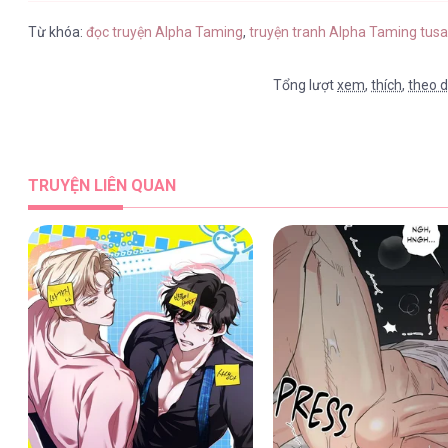
Từ khóa:
đọc truyện Alpha Taming
,
truyện tranh Alpha Taming tus
Tổng lượt
xem
,
thích
,
theo d
TRUYỆN LIÊN QUAN