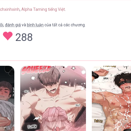
achxinhxinh
,
Alpha Taming tiếng Việt
.
õi
,
đánh giá
và
bình luận
của tất cả các chương.
288