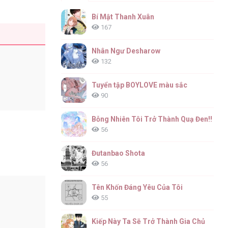
Bí Mật Thanh Xuân
167
Nhân Ngư Desharow
132
Tuyển tập BOYLOVE màu sắc
90
Bỗng Nhiên Tôi Trở Thành Quạ Đen!!
56
Đutanbao Shota
56
Tên Khốn Đáng Yêu Của Tôi
55
Kiếp Này Ta Sẽ Trở Thành Gia Chủ