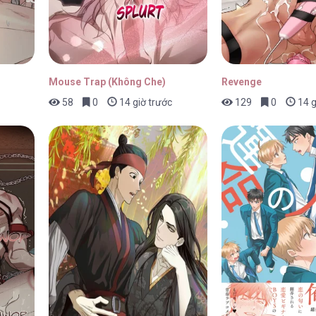
Mouse Trap (Không Che)
Revenge
58
0
14 giờ trước
129
0
14 g