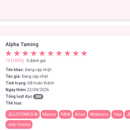
Alpha Taming
10 (100%)
· 0 đánh giá
Tên khác:
Đang cập nhật
Tác giả:
Đang cập nhật
Tình trạng:
Đã hoàn thành
Ngày thêm
22/04/2026
Tổng lượt đọc
288
Thể loại:
JELLYCOMICS ©
Mature
RAW
Smut
Webtoons
Yaoi
J
Jelly Comics