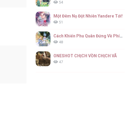
54
Một Đêm Nọ Đột Nhiên Yandere Tới!
51
Cách Khiến Phu Quân Đứng Về Phía Tôi
48
ONESHOT CHỊCH VỒN CHỊCH VÃ
47