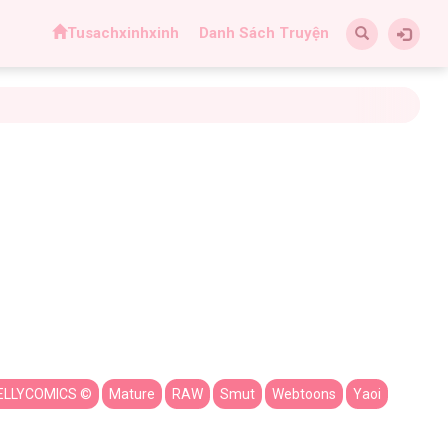
Tusachxinhxinh
Danh Sách Truyện
ELLYCOMICS ©
Mature
RAW
Smut
Webtoons
Yaoi