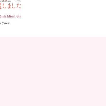
 Định Mệnh Giao Thoa
ờ trước