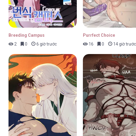
Breeding Campus
Purrfect Choice
2
0
6 giờ trước
16
0
14 giờ trước