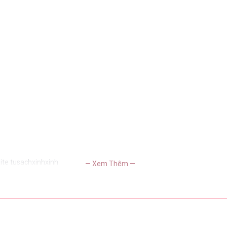
ite tusachxinhxinh
— Xem Thêm —