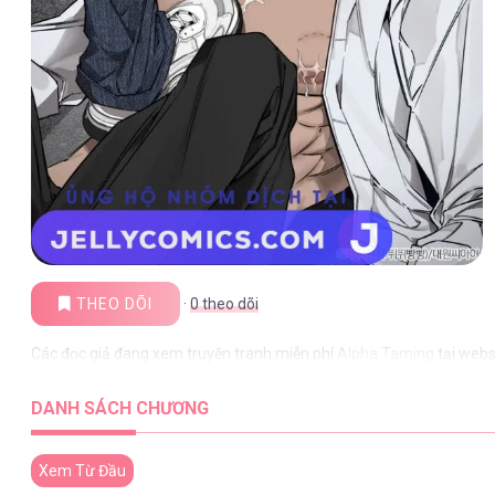
THEO DÕI
·
0
theo dõi
Các đọc giả đang xem truyện tranh miễn phí
Alpha Taming
tại webs
DANH SÁCH CHƯƠNG
Xem Từ Đầu