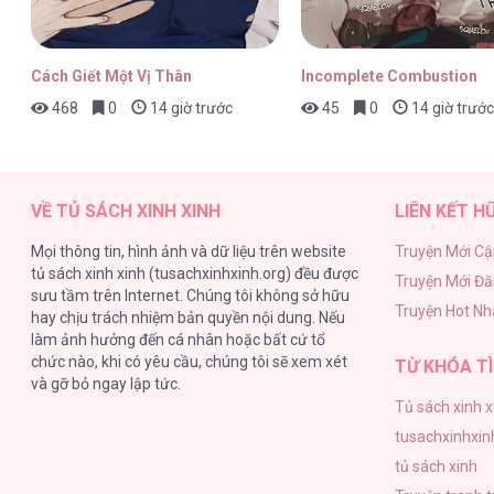
Cách Giết Một Vị Thân
Incomplete Combustion
468
0
14 giờ trước
45
0
14 giờ trước
VỀ TỦ SÁCH XINH XINH
LIÊN KẾT H
Mọi thông tin, hình ảnh và dữ liệu trên website
Truyện Mới Cậ
tủ sách xinh xinh (tusachxinhxinh.org) đều được
Truyện Mới Đ
sưu tầm trên Internet. Chúng tôi không sở hữu
Truyện Hot Nh
hay chịu trách nhiệm bản quyền nội dung. Nếu
làm ảnh hưởng đến cá nhân hoặc bất cứ tổ
chức nào, khi có yêu cầu, chúng tôi sẽ xem xét
TỪ KHÓA TÌ
và gỡ bỏ ngay lập tức.
Tủ sách xinh x
tusachxinhxin
tủ sách xinh