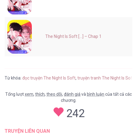
The Night Is Soft [...] – Chap 1
Từ khóa:
đọc truyện The Night Is Soft
,
truyện tranh The Night Is Soft 
Tổng lượt
xem
,
thích
,
theo dõi
,
đánh giá
và
bình luận
của tất cả các
chương.
242
TRUYỆN LIÊN QUAN