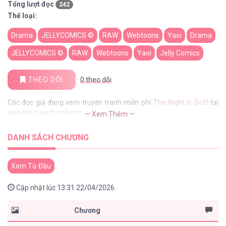
Tổng lượt đọc
242
Thể loại:
Drama
JELLYCOMICS ©
RAW
Webtoons
Yaoi
Drama
JELLYCOMICS ©
RAW
Webtoons
Yaoi
Jelly Comics
THEO DÕI
·
0
theo dõi
Các đọc giả đang xem truyện tranh miễn phí
The Night Is Soft
tại
website tusachxinhxinh
— Xem Thêm —
DANH SÁCH CHƯƠNG
Xem Từ Đầu
Cập nhật lúc 13:31 22/04/2026.
Chương