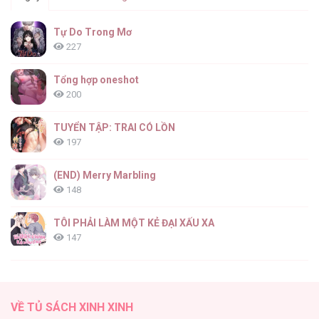
Tự Do Trong Mơ
227
Tổng hợp oneshot
200
TUYỂN TẬP: TRAI CÓ LỒN
197
(END) Merry Marbling
148
TÔI PHẢI LÀM MỘT KẺ ĐẠI XẤU XA
147
Thiên Đường Táo Xanh
145
VỀ TỦ SÁCH XINH XINH
Cây Không Có Rễ