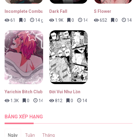
Incomplete Combustion
Dark Fall
S Flower
61
0
14 giờ trước
1.9K
0
14 giờ trước
652
0
14 gi
Yarichin Bitch Club
Đời Vui Như Lồn
1.3K
0
14 giờ trước
812
0
14 giờ trước
BẢNG XẾP HẠNG
Ngày
Tuần
Tháng