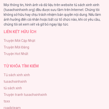
Mọi thông tin, hình ảnh và dữ liệu trên website tủ sách xinh xinh
116
(tusachxinhxinh.org) đều được sưu tầm trên Internet. Chúng tôi
không sở hữu hay chịu trách nhiệm bản quyền nội dung. Nếu làm
Làm vị cứu tinh thật dễ dàng
ảnh hưởng đến cá nhân hoặc bất cứ tổ chức nào, khi có yêu cầu,
113
chúng tôi sẽ xem xét và gỡ bỏ ngay lập tức.
LIÊN KẾT HỮU ÍCH
|END| Định Tên Mối Quan Hệ
109
Truyện Mới Cập Nhật
Truyện Mới Đăng
Phạm Luật
Truyện Hot Nhất
106
TỪ KHÓA TÌM KIẾM
Tủ sách xinh xinh
tusachxinhxinh
tủ sách xinh
Truyện tranh tusachxinhxinh
tsxx
roadsteam