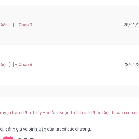
n [...] – Chap 9
28/01/
n [...] – Chap 8
28/01/
n [...] – Chap 7
28/01/
truyện tranh Phù Thủy Hắc Ám Buộc Trở Thành Phản Diện tusachxinhxi
õi
,
đánh giá
và
bình luận
của tất cả các chương.