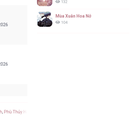
132
Mùa Xuân Hoa Nở
104
2026
2026
2026
nh
,
Phù Thủy Hắc Ám Buộc Trở Thành Phản Diện tiếng Việt
.