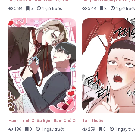
5.8K
5
1 giờ trước
5.4K
2
1 giờ trướ
Phù Thủy Hắc Ám Buộc Trở Thành Phản Diệ
Phù Thủy Hắc Ám Buộc Trở Thành Phản Diệ
Phù Thủy Hắc Ám Buộc Trở Thành Phản Diệ
Hành Trình Chữa Bệnh Bám Chủ Của Cún Nhà Tôi
Tàn Thuốc
186
0
1 ngày trước
259
0
1 ngày trư