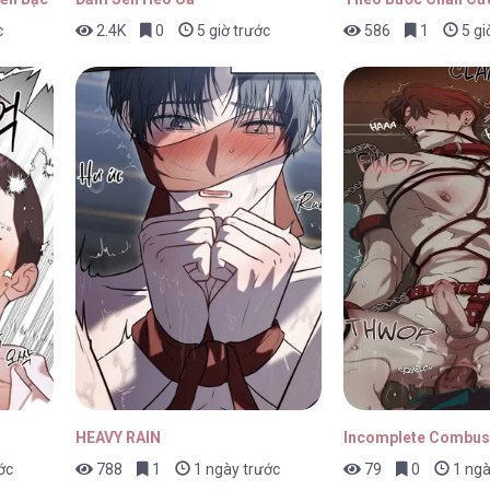
c
2.4K
0
5 giờ trước
586
1
5 gi
n [...] – Chap 2
28/01/
n [...] – Chap 1
28/01/
n [...] – Chap 0
28/01/
HEAVY RAIN
Incomplete Combus
ớc
788
1
1 ngày trước
79
0
1 ngà