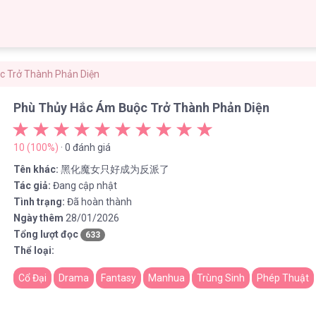
c Trở Thành Phản Diện
Phù Thủy Hắc Ám Buộc Trở Thành Phản Diện
10 (100%)
· 0 đánh giá
Tên khác:
黑化魔女只好成为反派了
Tác giả:
Đang cập nhật
Tình trạng:
Đã hoàn thành
Ngày thêm
28/01/2026
Tổng lượt đọc
633
Thể loại:
Cổ Đại
Drama
Fantasy
Manhua
Trùng Sinh
Phép Thuật