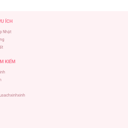
ỮU ÍCH
p Nhật
ăng
ất
M KIẾM
inh
h
tusachxinhxinh