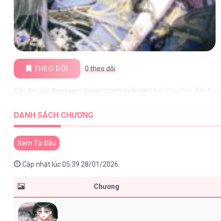
THEO DÕI
·
0
theo dõi
Các đọc giả đang xem truyện tranh miễn phí
Phù Thủy Hắc Ám Buộc
DANH SÁCH CHƯƠNG
Xem Từ Đầu
Cập nhật lúc 05:39 28/01/2026.
Chương