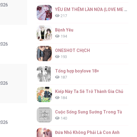
2026
YÊU EM THÊM LẦN NỮA (LOVE ME AGAIN)
217
Bệnh Yêu
194
2026
ONESHOT CHỊCH
193
Tổng hợp boylove 18+
187
2026
Kiếp Này Ta Sẽ Trở Thành Gia Chủ
184
Cuộc Sống Sung Sướng Trong Tù
140
2026
Đứa Nhỏ Không Phải Là Con Anh