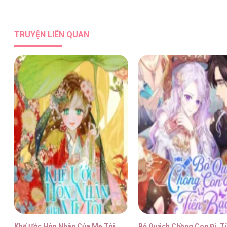
Phù Thủy Hắc Ám Buộc Trở Thành Phản Diệ
TRUYỆN LIÊN QUAN
Phù Thủy Hắc Ám Buộc Trở Thành Phản Diệ
Phù Thủy Hắc Ám Buộc Trở Thành Phản Diệ
Phù Thủy Hắc Ám Buộc Trở Thành Phản Diệ
Khế Ước Hôn Nhân Của Mẹ Tôi
Bỏ Quách Chồng Con Đi, Ti