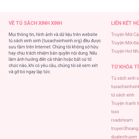
VỀ TỦ SÁCH XINH XINH
LIÊN KẾT H
Mọi thông tin, hình ảnh và dữ liệu trên website
Truyện Mới Cậ
tủ sách xinh xinh (tusachxinhxinh.org) đều được
Truyện Mới Đ
sưu tầm trên Internet. Chúng tôi không sở hữu
Truyện Hot Nh
hay chịu trách nhiệm bản quyền nội dung. Nếu
làm ảnh hưởng đến cá nhân hoặc bất cứ tổ
chức nào, khi có yêu cầu, chúng tôi sẽ xem xét
TỪ KHÓA TÌ
và gỡ bỏ ngay lập tức.
Tủ sách xinh x
tusachxinhxin
tủ sách xinh
Truyện tranh 
tsxx
roadsteam
truyen3hsang
dualeotruyen