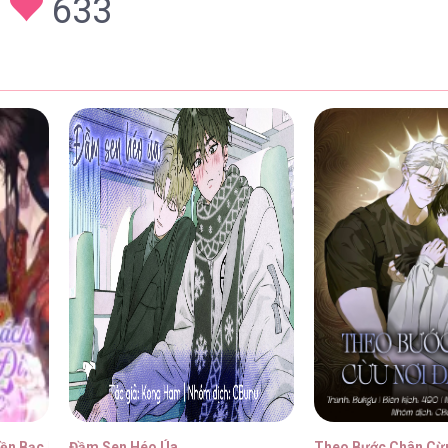
633
n [...] – Chap 6
28/01/
n [...] – Chap 5
28/01/
n [...] – Chap 4
28/01/
n [...] – Chap 3
28/01/
ền Bạc Mới Là Tất Cả
Đầm Sen Héo Úa
Theo Bước Chân Cừu