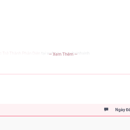
 Trở Thành Phản Diện
tại website tusachxinhxinh
— Xem Thêm —
Ngày Đ