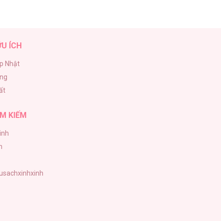
ỮU ÍCH
p Nhật
ăng
ất
M KIẾM
inh
h
tusachxinhxinh