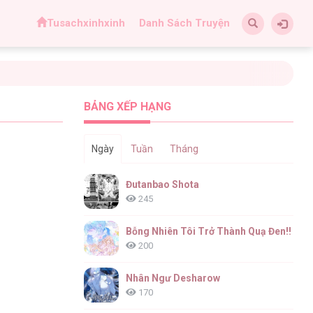
Tusachxinhxinh
Danh Sách Truyện
BẢNG XẾP HẠNG
Ngày
Tuần
Tháng
Đutanbao Shota
245
Bỗng Nhiên Tôi Trở Thành Quạ Đen!!
200
Nhân Ngư Desharow
170