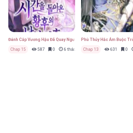
Đánh Cắp Vương Hậu Đã Quay Ngược Thời Gian
Phù Thủy Hắc Ám Buộc Tr
Chap 15
587
0
6 tháng trước
Chap 13
631
0