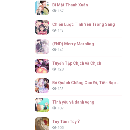
Bí Mật Thanh Xuân
167
Chiến Lược Tình Yêu Trong Sáng
143
(END) Merry Marbling
142
Tuyển Tập Chjch và Chjch
128
Bỏ Quách Chồng Con Đi, Tiền Bạc Mới Là Tất Cả
123
Tình yêu và danh vọng
107
Tùy Tâm Tùy Ý
105