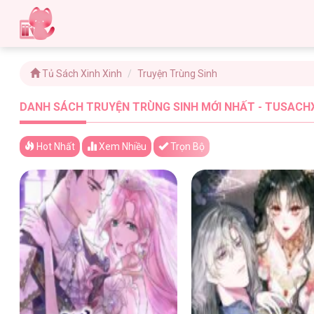
Tủ Sách Xinh Xinh
Truyện Trùng Sinh
DANH SÁCH TRUYỆN TRÙNG SINH MỚI NHẤT - TUSACHX
Hot Nhất
Xem
Nhiều
Trọn Bộ