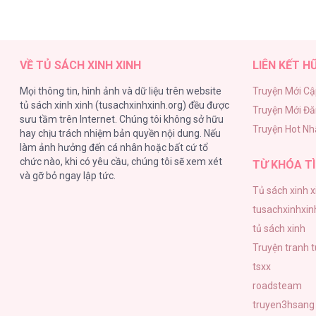
VỀ TỦ SÁCH XINH XINH
LIÊN KẾT H
Mọi thông tin, hình ảnh và dữ liệu trên website
Truyện Mới Cậ
tủ sách xinh xinh (tusachxinhxinh.org) đều được
Truyện Mới Đ
sưu tầm trên Internet. Chúng tôi không sở hữu
Truyện Hot Nh
hay chịu trách nhiệm bản quyền nội dung. Nếu
làm ảnh hưởng đến cá nhân hoặc bất cứ tổ
chức nào, khi có yêu cầu, chúng tôi sẽ xem xét
TỪ KHÓA TÌ
và gỡ bỏ ngay lập tức.
Tủ sách xinh x
tusachxinhxin
tủ sách xinh
Truyện tranh 
tsxx
roadsteam
truyen3hsang