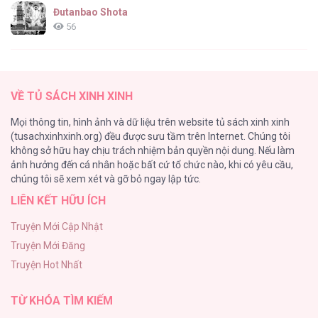
Đutanbao Shota
56
Tên Khốn Đáng Yêu Của Tôi
55
VỀ TỦ SÁCH XINH XINH
Kiếp Này Ta Sẽ Trở Thành Gia Chủ
Mọi thông tin, hình ảnh và dữ liệu trên website tủ sách xinh xinh
54
(tusachxinhxinh.org) đều được sưu tầm trên Internet. Chúng tôi
không sở hữu hay chịu trách nhiệm bản quyền nội dung. Nếu làm
Một Đêm Nọ Đột Nhiên Yandere Tới!
ảnh hưởng đến cá nhân hoặc bất cứ tổ chức nào, khi có yêu cầu,
51
chúng tôi sẽ xem xét và gỡ bỏ ngay lập tức.
LIÊN KẾT HỮU ÍCH
Cách Khiến Phu Quân Đứng Về Phía Tôi
48
Truyện Mới Cập Nhật
Truyện Mới Đăng
ONESHOT CHỊCH VỒN CHỊCH VÃ
Truyện Hot Nhất
47
TỪ KHÓA TÌM KIẾM