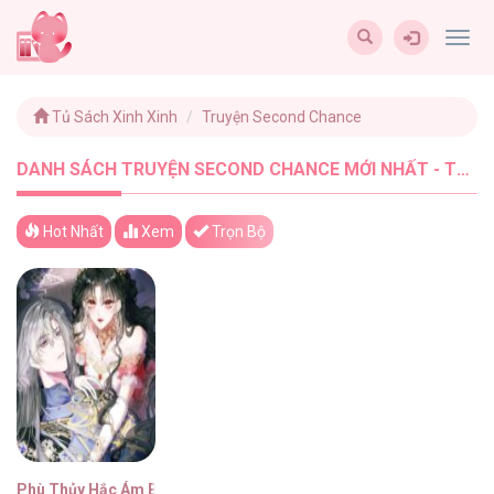
Togg
navig
Tủ Sách Xinh Xinh
Truyện Second Chance
DANH SÁCH TRUYỆN SECOND CHANCE MỚI NHẤT - TUSACHXINHXINH (1)
Hot Nhất
Xem
Trọn Bộ
Phù Thủy Hắc Ám Buộc Trở Thành Phản Diện