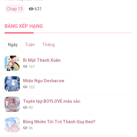
Chap 13
631
0
6 tháng trước
BẢNG XẾP HẠNG
Ngày
Tuần
Tháng
Bí Mật Thanh Xuân
167
Nhân Ngư Desharow
132
Tuyển tập BOYLOVE màu sắc
90
Bỗng Nhiên Tôi Trở Thành Quạ Đen!!
56