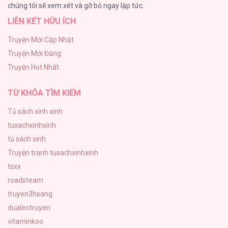
chúng tôi sẽ xem xét và gỡ bỏ ngay lập tức.
LIÊN KẾT HỮU ÍCH
Cách Khiến Phu Quân Đứng Về Phía Tôi
48
Truyện Mới Cập Nhật
Truyện Mới Đăng
ONESHOT CHỊCH VỒN CHỊCH VÃ
Truyện Hot Nhất
47
TỪ KHÓA TÌM KIẾM
Tủ sách xinh xinh
tusachxinhxinh
tủ sách xinh
Truyện tranh tusachxinhxinh
tsxx
roadsteam
truyen3hsang
dualeotruyen
vitaminkoo