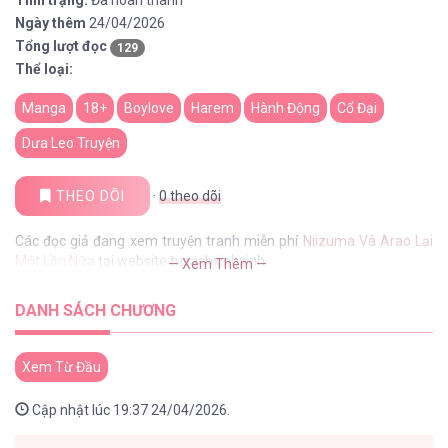
Tình trạng:
Đã hoàn thành
Ngày thêm
24/04/2026
Tổng lượt đọc
129
Thể loại:
Manga
18+
Boylove
Harem
Hành Động
Cổ Đại
Dưa Leo Truyện
THEO DÕI
·
0
theo dõi
Các đọc giả đang xem truyện tranh miễn phí
Niizuma Và Arao Lại
Một Lần Nữa
tại website tusachxinhxinh
— Xem Thêm —
DANH SÁCH CHƯƠNG
Xem Từ Đầu
Cập nhật lúc 19:37 24/04/2026.