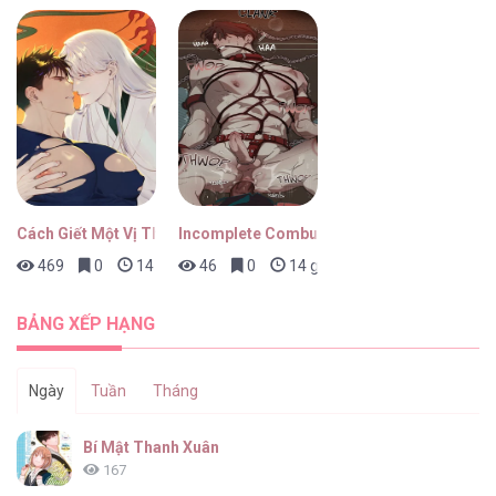
Cách Giết Một Vị Thân
Incomplete Combustion
469
0
14 giờ trước
46
0
14 giờ trước
BẢNG XẾP HẠNG
Ngày
Tuần
Tháng
Bí Mật Thanh Xuân
167