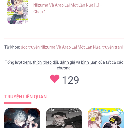
Niizuma Và Arao Lại Một Lần Nữa [...] –
Chap 1
Từ khóa:
đọc truyện Niizuma Và Arao Lại Một Lần Nữa
,
truyện tranh 
Tổng lượt
xem
,
thích
,
theo dõi
,
đánh giá
và
bình luận
của tất cả các
chương.
129
TRUYỆN LIÊN QUAN