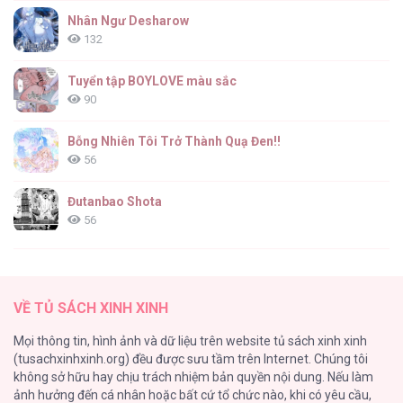
Nhân Ngư Desharow
132
Tuyển tập BOYLOVE màu sắc
90
Bỗng Nhiên Tôi Trở Thành Quạ Đen!!
56
Đutanbao Shota
56
Tên Khốn Đáng Yêu Của Tôi
55
VỀ TỦ SÁCH XINH XINH
Kiếp Này Ta Sẽ Trở Thành Gia Chủ
Mọi thông tin, hình ảnh và dữ liệu trên website tủ sách xinh xinh
54
(tusachxinhxinh.org) đều được sưu tầm trên Internet. Chúng tôi
không sở hữu hay chịu trách nhiệm bản quyền nội dung. Nếu làm
Một Đêm Nọ Đột Nhiên Yandere Tới!
ảnh hưởng đến cá nhân hoặc bất cứ tổ chức nào, khi có yêu cầu,
51