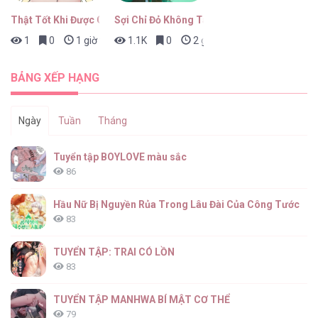
Thật Tốt Khi Được Gặp Em
Sợi Chỉ Đỏ Không Tàn
1
0
1 giờ trước
1.1K
0
2 giờ trước
BẢNG XẾP HẠNG
Ngày
Tuần
Tháng
Tuyển tập BOYLOVE màu sắc
86
Hầu Nữ Bị Nguyền Rủa Trong Lâu Đài Của Công Tước
83
TUYỂN TẬP: TRAI CÓ LỒN
83
TUYỂN TẬP MANHWA BÍ MẬT CƠ THỂ
79