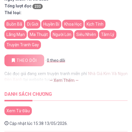
Tổng lượt đọc
233
Thể loại:
Buồn Bã
Dị Giới
Huyền Bí
Khoa Học
Kịch Tính
Lãng Mạn
Ma Thuật
Người Lớn
Siêu Nhiên
Tâm Lý
Truyện Tranh Gay
THEO DÕI
·
0
theo dõi
Các đọc giả đang xem truyện tranh miễn phí
Nhà Giả Kim Và Ngọn
Đèn Xanh
tại website tusachxinhxinh
— Xem Thêm —
DANH SÁCH CHƯƠNG
Xem Từ Đầu
Cập nhật lúc 15:38 13/05/2026.