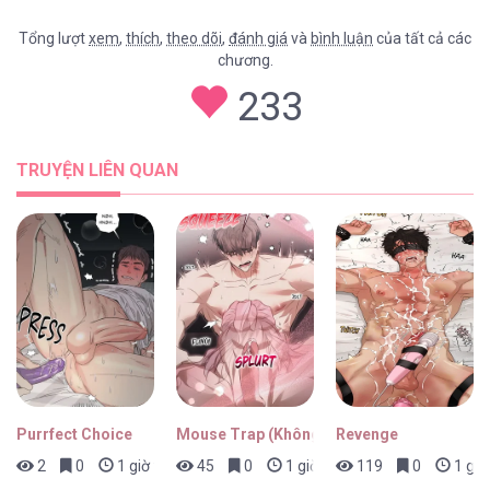
Tổng lượt
xem
,
thích
,
theo dõi
,
đánh giá
và
bình luận
của tất cả các
chương.
233
TRUYỆN LIÊN QUAN
Purrfect Choice
Mouse Trap (Không Che)
Revenge
2
0
1 giờ trước
45
0
1 giờ trước
119
0
1 giờ