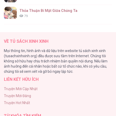
Thỏa Thuận Bí Mật Giữa Chúng Ta
79
Căn Nhà Của Dị Nhân
61
VỀ TỦ SÁCH XINH XINH
CẨN THẬN TRĂNG TRÒN THÁNG 3 ĐẤY
Mọi thông tin, hình ảnh và dữ liệu trên website tủ sách xinh xinh
51
(tusachxinhxinh.org) đều được sưu tầm trên Internet. Chúng tôi
không sở hữu hay chịu trách nhiệm bản quyền nội dung. Nếu làm
Bí Mật Thanh Xuân
ảnh hưởng đến cá nhân hoặc bất cứ tổ chức nào, khi có yêu cầu,
51
chúng tôi sẽ xem xét và gỡ bỏ ngay lập tức.
LIÊN KẾT HỮU ÍCH
Ảo Mộng tình yêu
48
Truyện Mới Cập Nhật
Truyện Mới Đăng
Con Tim Rung Động
Truyện Hot Nhất
47
TỪ KHÓA TÌM KIẾM