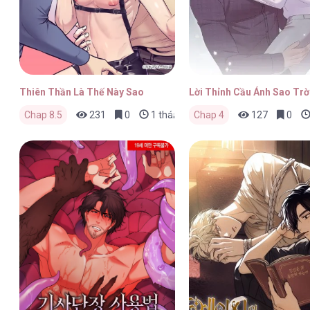
Thiên Thần Là Thế Này Sao
Lời Thỉnh Cầu Ánh Sao Trờ
Chap 8.5
231
0
1 tháng trước
Chap 4
127
0