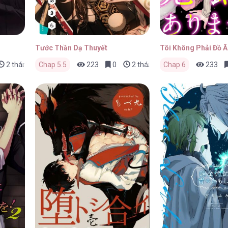
Tước Thần Dạ Thuyết
Tôi Không Phải Đồ 
2 tháng trước
Chap 5.5
223
0
2 tháng trước
Chap 6
233