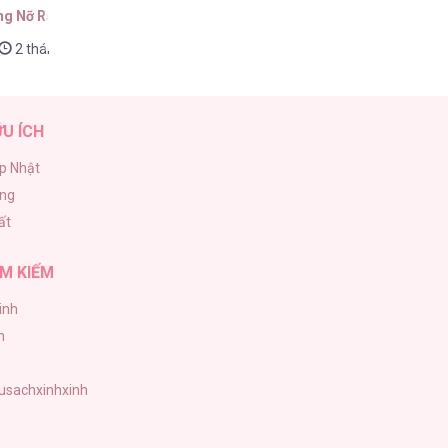
ng Nỡ Ra Tay
2 tháng trước
ỮU ÍCH
p Nhật
ăng
ất
M KIẾM
inh
h
tusachxinhxinh