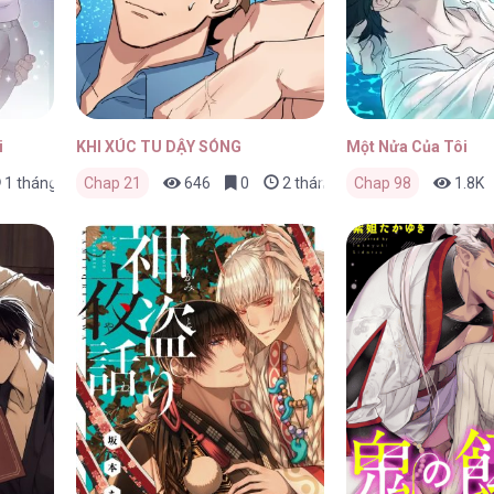
i
KHI XÚC TU DẬY SÓNG
Một Nửa Của Tôi
1 tháng trước
Chap 21
646
0
2 tháng trước
Chap 98
1.8K