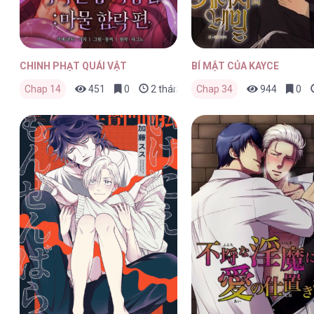
CHINH PHẠT QUÁI VẬT
BÍ MẬT CỦA KAYCE
Chap 14
451
0
2 tháng trước
Chap 34
944
0