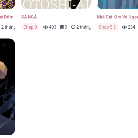
uỷ Dâm Đãng
SA NGÃ
Nhà Giả Kim Và Ngọ
2 tháng trước
Chap 9
403
0
2 tháng trước
Chap 5.5
234