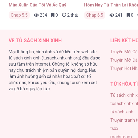
Mùa Xuân Của Tôi Và Ác Quỷ
Hôm Nay Tử Thần Lại Khô
Chap 5.5
234
0
2 tháng trước
Chap 6.5
241
0
VỀ TỦ SÁCH XINH XINH
LIÊN KẾT H
Mọi thông tin, hình ảnh và dữ liệu trên website
Truyện Mới Cậ
tủ sách xinh xinh (tusachxinhxinh.org) đều được
Truyện Mới Đ
sưu tầm trên Internet. Chúng tôi không sở hữu
Truyện Hot Nh
hay chịu trách nhiệm bản quyền nội dung. Nếu
làm ảnh hưởng đến cá nhân hoặc bất cứ tổ
chức nào, khi có yêu cầu, chúng tôi sẽ xem xét
TỪ KHÓA TÌ
và gỡ bỏ ngay lập tức.
Tủ sách xinh x
tusachxinhxin
tủ sách xinh
Truyện tranh 
tsxx
roadsteam