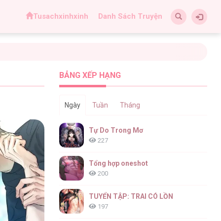
Tusachxinhxinh
Danh Sách Truyện
BẢNG XẾP HẠNG
Ngày
Tuần
Tháng
Tự Do Trong Mơ
227
Tổng hợp oneshot
200
TUYỂN TẬP: TRAI CÓ LỒN
197