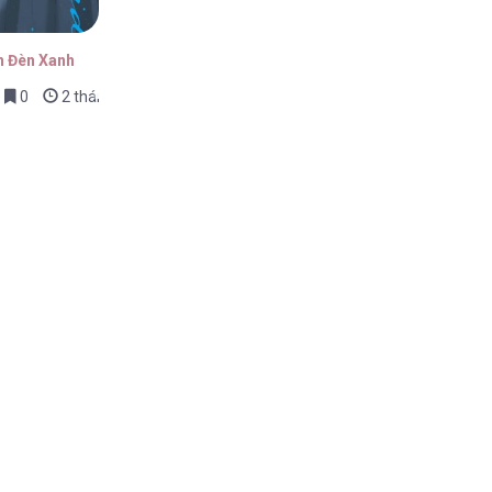
n Đèn Xanh
0
2 tháng trước