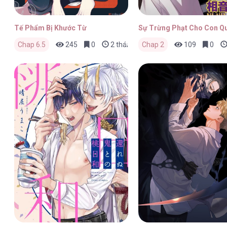
Tế Phẩm Bị Khước Từ
Sự Trừng Phạt Cho Con Q
Chap 6.5
245
0
2 tháng trước
Chap 2
109
0