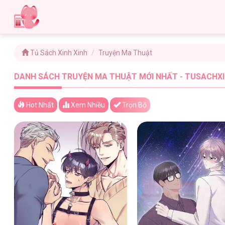
Tủ Sách Xinh Xinh
Truyện Ma Thuật
DANH SÁCH TRUYỆN MA THUẬT MỚI NHẤT - TUSACHXI
Hot Nhất
Xem
Nhiều
Trọn Bộ