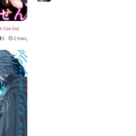
Ăn Của Quỷ
0
2 tháng trước