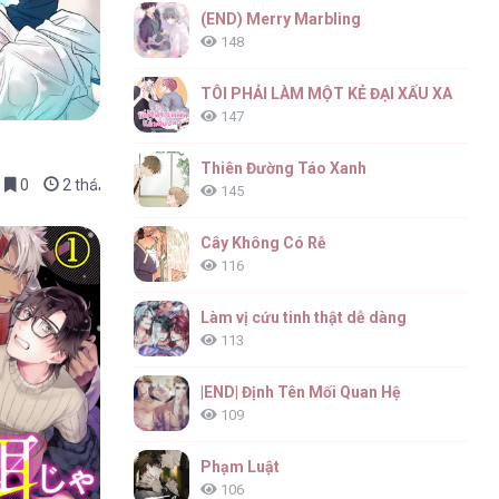
(END) Merry Marbling
148
TÔI PHẢI LÀM MỘT KẺ ĐẠI XẤU XA
147
Thiên Đường Táo Xanh
0
2 tháng trước
145
Cây Không Có Rễ
116
Làm vị cứu tinh thật dễ dàng
113
|END| Định Tên Mối Quan Hệ
109
Phạm Luật
106