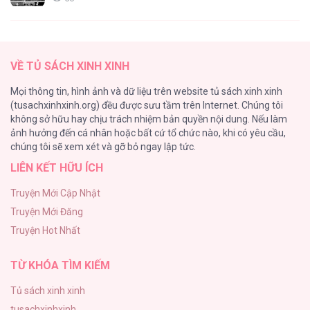
Tên Khốn Đáng Yêu Của Tôi
55
VỀ TỦ SÁCH XINH XINH
Kiếp Này Ta Sẽ Trở Thành Gia Chủ
Mọi thông tin, hình ảnh và dữ liệu trên website tủ sách xinh xinh
54
(tusachxinhxinh.org) đều được sưu tầm trên Internet. Chúng tôi
không sở hữu hay chịu trách nhiệm bản quyền nội dung. Nếu làm
Một Đêm Nọ Đột Nhiên Yandere Tới!
ảnh hưởng đến cá nhân hoặc bất cứ tổ chức nào, khi có yêu cầu,
51
chúng tôi sẽ xem xét và gỡ bỏ ngay lập tức.
LIÊN KẾT HỮU ÍCH
Cách Khiến Phu Quân Đứng Về Phía Tôi
48
Truyện Mới Cập Nhật
Truyện Mới Đăng
ONESHOT CHỊCH VỒN CHỊCH VÃ
Truyện Hot Nhất
47
TỪ KHÓA TÌM KIẾM
Tủ sách xinh xinh
tusachxinhxinh