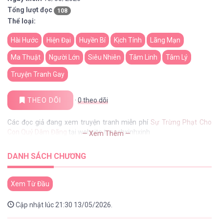
Tổng lượt đọc
108
Thể loại:
Hài Hước
Hiện Đại
Huyền Bí
Kịch Tính
Lãng Mạn
Ma Thuật
Người Lớn
Siêu Nhiên
Tâm Linh
Tâm Lý
Truyện Tranh Gay
THEO DÕI
·
0
theo dõi
Các đọc giả đang xem truyện tranh miễn phí
Sự Trừng Phạt Cho
Con Quỷ Dâm Đãng
tại website tusachxinhxinh
— Xem Thêm —
DANH SÁCH CHƯƠNG
Xem Từ Đầu
Cập nhật lúc 21:30 13/05/2026.