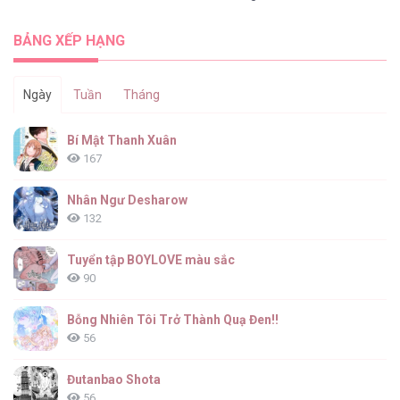
BẢNG XẾP HẠNG
Ngày
Tuần
Tháng
Bí Mật Thanh Xuân
167
Nhân Ngư Desharow
132
Tuyển tập BOYLOVE màu sắc
90
Bỗng Nhiên Tôi Trở Thành Quạ Đen!!
56
Đutanbao Shota
56