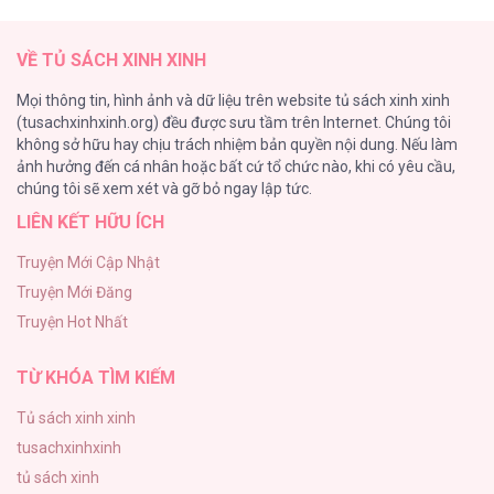
Fan cuồng Boylove bị triệu hồi tới một thế giới lạ
57
VỀ TỦ SÁCH XINH XINH
Lớ Ngớ Vớ Phải Tình Yêu
Mọi thông tin, hình ảnh và dữ liệu trên website tủ sách xinh xinh
50
(tusachxinhxinh.org) đều được sưu tầm trên Internet. Chúng tôi
không sở hữu hay chịu trách nhiệm bản quyền nội dung. Nếu làm
Tuyển Tập Manhwa Ngắn Bạo Dăm
ảnh hưởng đến cá nhân hoặc bất cứ tổ chức nào, khi có yêu cầu,
44
chúng tôi sẽ xem xét và gỡ bỏ ngay lập tức.
LIÊN KẾT HỮU ÍCH
CẨN THẬN TRĂNG TRÒN THÁNG 3 ĐẤY
43
Truyện Mới Cập Nhật
Truyện Mới Đăng
Con Tim Rung Động
Truyện Hot Nhất
41
TỪ KHÓA TÌM KIẾM
Tủ sách xinh xinh
tusachxinhxinh
tủ sách xinh