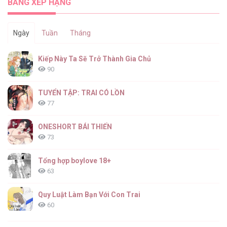
BẢNG XẾP HẠNG
Ngày
Tuần
Tháng
Kiếp Này Ta Sẽ Trở Thành Gia Chủ
90
TUYỂN TẬP: TRAI CÓ LỒN
77
ONESHORT BÁI THIẾN
73
Tổng hợp boylove 18+
63
Quy Luật Làm Bạn Với Con Trai
60