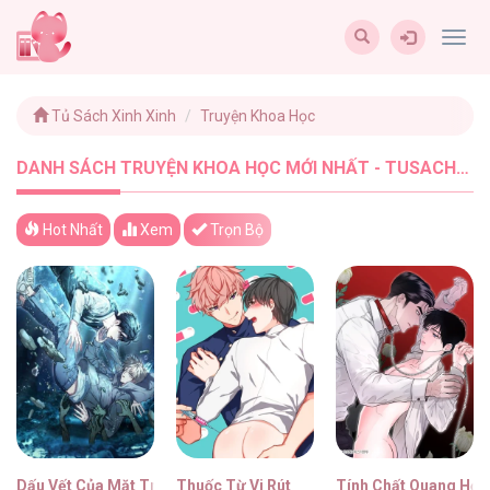
Togg
navig
Tủ Sách Xinh Xinh
Truyện Khoa Học
DANH SÁCH TRUYỆN KHOA HỌC MỚI NHẤT - TUSACHXINHXINH (11)
Hot Nhất
Xem
Trọn Bộ
Dấu Vết Của Mặt Trời
Thuốc Từ Vi Rút
Tính Chất Quang Học