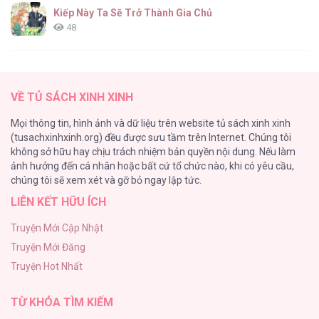
Kiếp Này Ta Sẽ Trở Thành Gia Chủ
48
Cách Khiến Phu Quân Đứng Về Phía Tôi
47
Mồi Nhử [...] – Chap 9
VỀ TỦ SÁCH XINH XINH
Vạch giới hạn
Mọi thông tin, hình ảnh và dữ liệu trên website tủ sách xinh xinh
44
(tusachxinhxinh.org) đều được sưu tầm trên Internet. Chúng tôi
không sở hữu hay chịu trách nhiệm bản quyền nội dung. Nếu làm
Cash Or Credit
ảnh hưởng đến cá nhân hoặc bất cứ tổ chức nào, khi có yêu cầu,
44
Mồi Nhử [...] – Chap 8
chúng tôi sẽ xem xét và gỡ bỏ ngay lập tức.
LIÊN KẾT HỮU ÍCH
BÌNH MINH CHIA CẮT BÓNG ĐÊM
38
Truyện Mới Cập Nhật
Truyện Mới Đăng
ONESHOT CHỊCH VỒN CHỊCH VÃ
Truyện Hot Nhất
31
Mồi Nhử [...] – Chap 7
TỪ KHÓA TÌM KIẾM