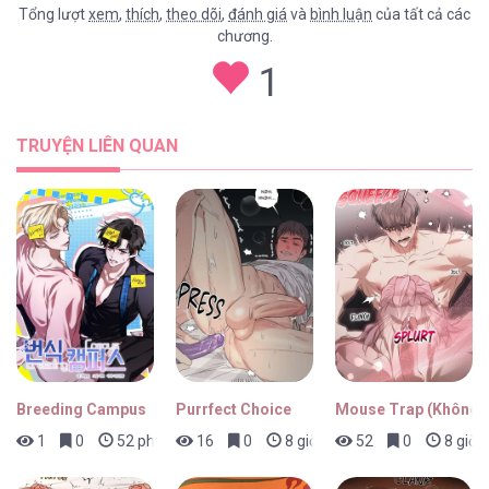
Tổng lượt
xem
,
thích
,
theo dõi
,
đánh giá
và
bình luận
của tất cả các
chương.
Mồi Nhử [...] – Chap 20
1
TRUYỆN LIÊN QUAN
Mồi Nhử [...] – Chap 19
Mồi Nhử [...] – Chap 18
Breeding Campus
Purrfect Choice
Mouse Trap (Không 
1
0
52 phút trước
16
0
8 giờ trước
52
0
8 giờ 
Mồi Nhử [...] – Chap 17