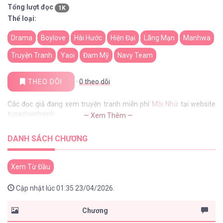
Tổng lượt đọc
1K
Thể loại:
Drama
Boylove
Hài Hước
Hiện Đại
Lãng Mạn
Manhwa
Truyện Tranh
Yaoi
Đam Mỹ
Navy Team
THEO DÕI
·
0
theo dõi
Các đọc giả đang xem truyện tranh miễn phí
Mồi Nhử
tại website
tusachxinhxinh
— Xem Thêm —
DANH SÁCH CHƯƠNG
Xem Từ Đầu
Cập nhật lúc 01:35 23/04/2026.
Chương