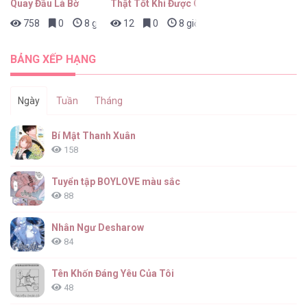
Quay Đầu Là Bờ
Thật Tốt Khi Được Gặp Em
758
0
8 giờ trước
12
0
8 giờ trước
Mồi Nhử [...] – Chap 13
BẢNG XẾP HẠNG
Ngày
Tuần
Tháng
Mồi Nhử [...] – Chap 12
Bí Mật Thanh Xuân
158
Tuyển tập BOYLOVE màu sắc
88
Mồi Nhử [...] – Chap 11
Nhân Ngư Desharow
84
Tên Khốn Đáng Yêu Của Tôi
48
Mồi Nhử [...] – Chap 10