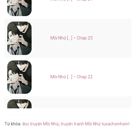
Mồi Nhử [...] – Chap 23
Mồi Nhử [...] – Chap 22
Mồi Nhử [...] – Chap 21
Từ khóa:
đọc truyện Mồi Nhử
,
truyện tranh Mồi Nhử tusachxinhxinh
,
M