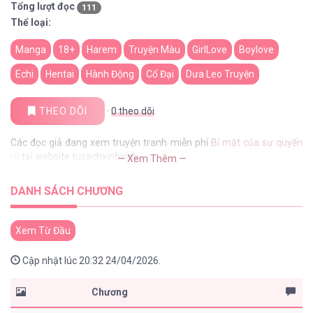
Tổng lượt đọc
111
Thể loại:
Manga
18+
Harem
Truyện Màu
GirlLove
Boylove
Echi
Hentai
Hành Động
Cổ Đại
Dưa Leo Truyện
THEO DÕI
·
0
theo dõi
Các đọc giả đang xem truyện tranh miễn phí
Bí mật của sự quyến
rũ
tại website tusachxinhxinh
— Xem Thêm —
DANH SÁCH CHƯƠNG
Xem Từ Đầu
Cập nhật lúc 20:32 24/04/2026.
Chương