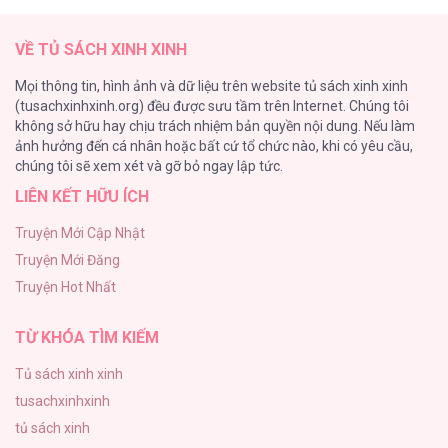
107
VỀ TỦ SÁCH XINH XINH
Tự Do Trong Mơ
Mọi thông tin, hình ảnh và dữ liệu trên website tủ sách xinh xinh
98
(tusachxinhxinh.org) đều được sưu tầm trên Internet. Chúng tôi
không sở hữu hay chịu trách nhiệm bản quyền nội dung. Nếu làm
TUYỂN TẬP: TRAI CÓ LỒN
ảnh hưởng đến cá nhân hoặc bất cứ tổ chức nào, khi có yêu cầu,
92
chúng tôi sẽ xem xét và gỡ bỏ ngay lập tức.
LIÊN KẾT HỮU ÍCH
Kiếp Này Ta Sẽ Trở Thành Gia Chủ
91
Truyện Mới Cập Nhật
Truyện Mới Đăng
Vết Tích Của Ánh Dương
Truyện Hot Nhất
89
TỪ KHÓA TÌM KIẾM
Tủ sách xinh xinh
tusachxinhxinh
tủ sách xinh