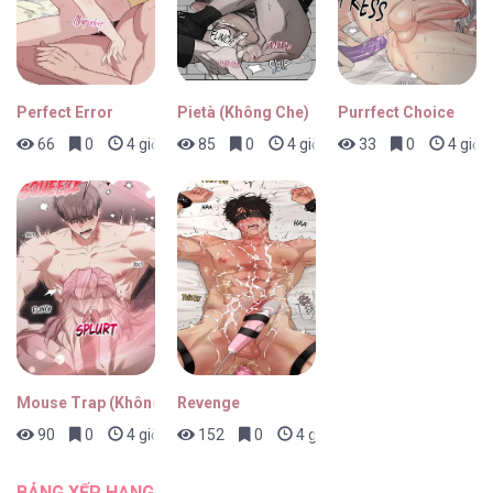
Perfect Error
Pietà (Không Che)
Purrfect Choice
66
0
4 giờ trước
85
0
4 giờ trước
33
0
4 giờ 
Mouse Trap (Không Che)
Revenge
90
0
4 giờ trước
152
0
4 giờ trước
BẢNG XẾP HẠNG