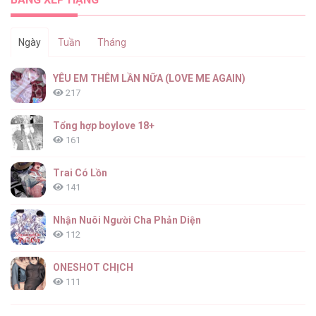
Ngày
Tuần
Tháng
YÊU EM THÊM LẦN NỮA (LOVE ME AGAIN)
217
Tổng hợp boylove 18+
161
Trai Có Lồn
141
Nhận Nuôi Người Cha Phản Diện
112
ONESHOT CHỊCH
111
[RTT] Hồi Ức Cuối Cùng