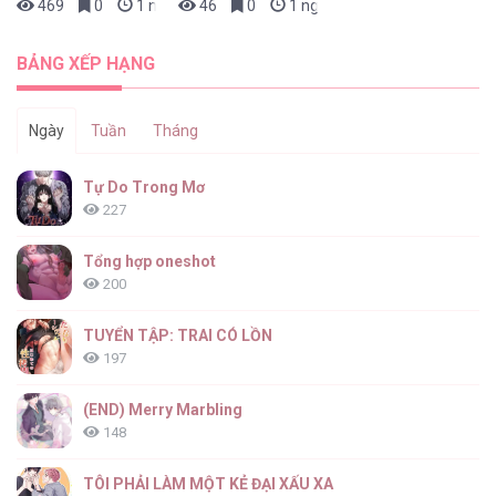
469
0
1 ngày trước
46
0
1 ngày trước
BẢNG XẾP HẠNG
Ngày
Tuần
Tháng
Tự Do Trong Mơ
227
Tổng hợp oneshot
200
TUYỂN TẬP: TRAI CÓ LỒN
197
(END) Merry Marbling
148
TÔI PHẢI LÀM MỘT KẺ ĐẠI XẤU XA