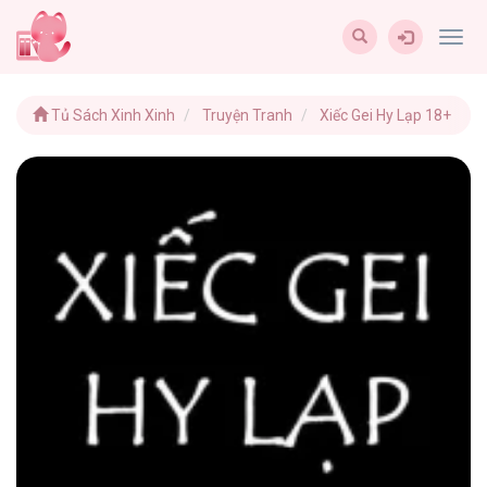
Togg
navig
Tủ Sách Xinh Xinh
Truyện Tranh
Xiếc Gei Hy Lạp 18+