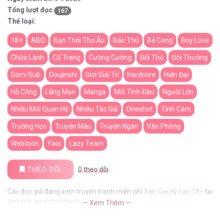
Tổng lượt đọc
167
Thể loại:
18+
ABO
Bạn Thời Thơ Ấu
Báo Thù
Bẻ Cong
Boy Love
Chữa Lành
Cổ Trang
Cường Cường
Đối Thủ
Đời Thường
Dom/Sub
Doujinshi
Giới Giải Trí
Hardcore
Hiện Đại
Hỗ Công
Lãng Mạn
Manga
Mối Tình Đầu
Người Lớn
Nhiều Mối Quan Hệ
Nhiều Tác Giả
Oneshot
Tình Cảm
Trường Học
Truyện Màu
Truyện Ngắn
Văn Phòng
Webtoon
Yaoi
Lazy Team
THEO DÕI
·
0
theo dõi
Các đọc giả đang xem truyện tranh miễn phí
Xiếc Gei Hy Lạp 18+
tại
website tusachxinhxinh
— Xem Thêm —