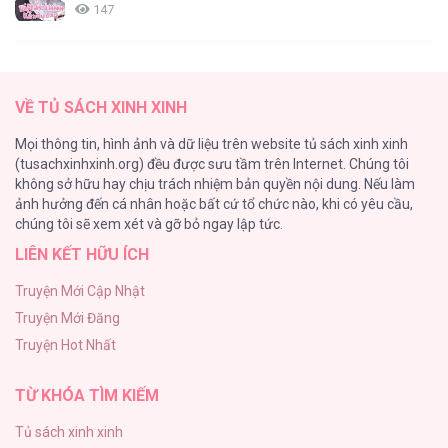
147
Thiên Đường Táo Xanh
145
VỀ TỦ SÁCH XINH XINH
Cây Không Có Rễ
Mọi thông tin, hình ảnh và dữ liệu trên website tủ sách xinh xinh
116
(tusachxinhxinh.org) đều được sưu tầm trên Internet. Chúng tôi
không sở hữu hay chịu trách nhiệm bản quyền nội dung. Nếu làm
Làm vị cứu tinh thật dễ dàng
ảnh hưởng đến cá nhân hoặc bất cứ tổ chức nào, khi có yêu cầu,
113
chúng tôi sẽ xem xét và gỡ bỏ ngay lập tức.
LIÊN KẾT HỮU ÍCH
|END| Định Tên Mối Quan Hệ
109
Truyện Mới Cập Nhật
Truyện Mới Đăng
Phạm Luật
Truyện Hot Nhất
106
TỪ KHÓA TÌM KIẾM
Tủ sách xinh xinh