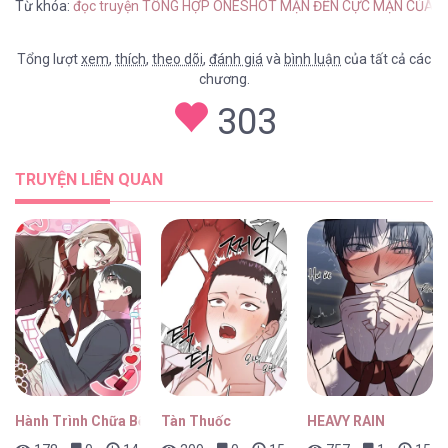
Từ khóa:
đọc truyện TỔNG HỢP ONESHOT MẶN ĐẾN CỰC MẶN CỦA 
Tổng lượt
xem
,
thích
,
theo dõi
,
đánh giá
và
bình luận
của tất cả các
chương.
TỔNG HỢP ONESHOT MẶN ĐẾN CỰC MẶN
303
CỦA NHÀ GÀ [...] – Chap 1
TRUYỆN LIÊN QUAN
Hành Trình Chữa Bệnh Bám Chủ Của Cún Nhà Tôi
Tàn Thuốc
HEAVY RAIN