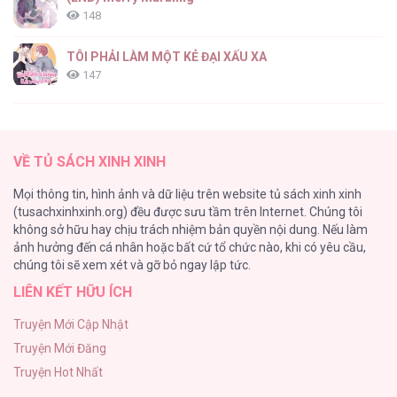
148
TÔI PHẢI LÀM MỘT KẺ ĐẠI XẤU XA
147
Thiên Đường Táo Xanh
145
VỀ TỦ SÁCH XINH XINH
Cây Không Có Rễ
Mọi thông tin, hình ảnh và dữ liệu trên website tủ sách xinh xinh
116
(tusachxinhxinh.org) đều được sưu tầm trên Internet. Chúng tôi
không sở hữu hay chịu trách nhiệm bản quyền nội dung. Nếu làm
Làm vị cứu tinh thật dễ dàng
ảnh hưởng đến cá nhân hoặc bất cứ tổ chức nào, khi có yêu cầu,
113
chúng tôi sẽ xem xét và gỡ bỏ ngay lập tức.
LIÊN KẾT HỮU ÍCH
|END| Định Tên Mối Quan Hệ
109
Truyện Mới Cập Nhật
Truyện Mới Đăng
Phạm Luật
Truyện Hot Nhất
106