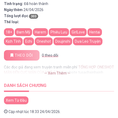
Tình trạng:
Đã hoàn thành
Ngày thêm
24/04/2026
Tổng lượt đọc
303
Thể loại:
18+
Đam Mỹ
Harem
Phiêu Lưu
GirlLove
Hentai
Kịch Tính
Echi
Oneshot
Doujinshi
Dưa Leo Truyện
THEO DÕI
·
0
theo dõi
Các đọc giả đang xem truyện tranh miễn phí
TỔNG HỢP ONESHOT
MẶN ĐẾN CỰC MẶN CỦA NHÀ GÀ
tại website tusachxinhxinh
— Xem Thêm —
DANH SÁCH CHƯƠNG
Xem Từ Đầu
Cập nhật lúc 18:33 24/04/2026.