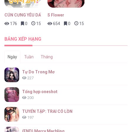
CÚN CƯNG YÊU DẤU
S Flower
176
0
15 giờ trước
654
0
15 giờ trước
BẢNG XẾP HẠNG
Ngày
Tuần
Tháng
Tự Do Trong Mơ
227
Tổng hợp oneshot
200
TUYỂN TẬP: TRAI CÓ LỒN
197
(END) Merry Marbling