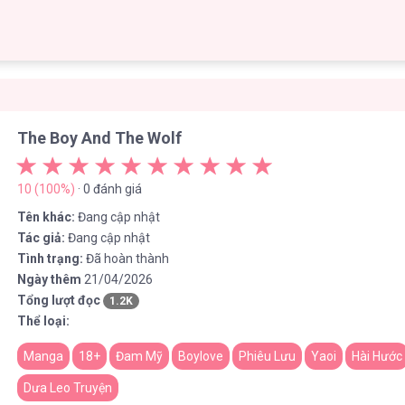
f
The Boy And The Wolf
10 (100%)
· 0 đánh giá
Tên khác:
Đang cập nhật
Tác giả:
Đang cập nhật
Tình trạng:
Đã hoàn thành
Ngày thêm
21/04/2026
Tổng lượt đọc
1.2K
Thể loại:
Manga
18+
Đam Mỹ
Boylove
Phiêu Lưu
Yaoi
Hài Hước
Dưa Leo Truyện