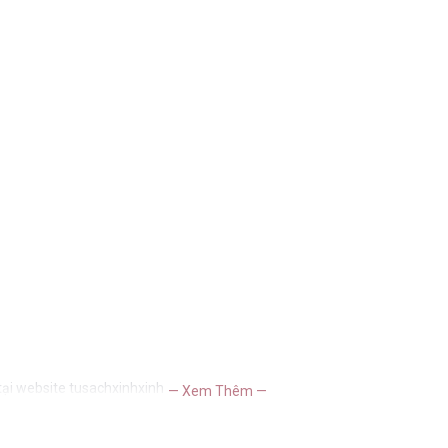
tại website tusachxinhxinh
— Xem Thêm —