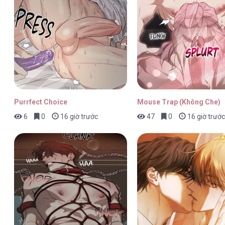
The Boy And The Wolf [...] – Chap 
The Boy And The Wolf [...] – Chap 
Purrfect Choice
Mouse Trap (Không Che)
6
0
16 giờ trước
47
0
16 giờ trước
The Boy And The Wolf [...] – Chap 
The Boy And The Wolf [...] – Chap 