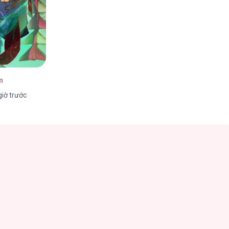
n
iờ trước