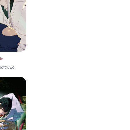
ân
iờ trước