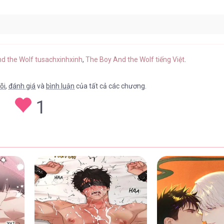
9.6
25/07/2026
nd the Wolf tusachxinhxinh
,
The Boy And the Wolf tiếng Việt
.
õi
,
đánh giá
và
bình luận
của tất cả các chương.
1
9.5
25/07/2026
9.4
23/07/2026