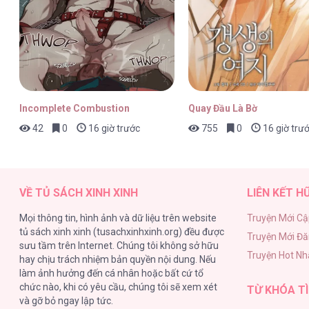
The Boy And The Wolf [...] – Chap 
Incomplete Combustion
Quay Đầu Là Bờ
42
0
16 giờ trước
755
0
16 giờ trư
The Boy And The Wolf [...] – Chap 
VỀ TỦ SÁCH XINH XINH
LIÊN KẾT H
Mọi thông tin, hình ảnh và dữ liệu trên website
Truyện Mới Cậ
tủ sách xinh xinh (tusachxinhxinh.org) đều được
Truyện Mới Đ
The Boy And The Wolf [...] – Chap 
sưu tầm trên Internet. Chúng tôi không sở hữu
Truyện Hot Nh
hay chịu trách nhiệm bản quyền nội dung. Nếu
làm ảnh hưởng đến cá nhân hoặc bất cứ tổ
chức nào, khi có yêu cầu, chúng tôi sẽ xem xét
TỪ KHÓA TÌ
và gỡ bỏ ngay lập tức.