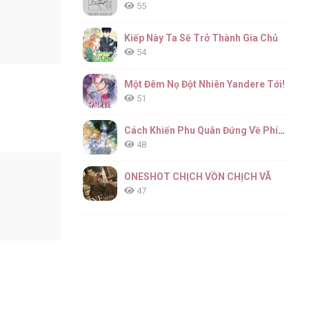
55
Kiếp Này Ta Sẽ Trở Thành Gia Chủ
54
Một Đêm Nọ Đột Nhiên Yandere Tới!
51
Cách Khiến Phu Quân Đứng Về Phía Tôi
48
ONESHOT CHỊCH VỒN CHỊCH VÃ
47