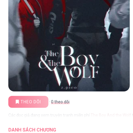
THEO DÕI
·
0
theo dõi
Các đọc giả đang xem truyện tranh miễn phí
The Boy And the Wolf
DANH SÁCH CHƯƠNG