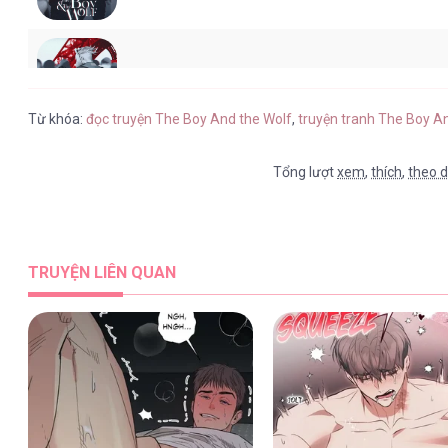
The Boy And The Wolf [...] – Chap 
Từ khóa:
đọc truyện The Boy And the Wolf
,
truyện tranh The Boy A
Tổng lượt
xem
,
thích
,
theo d
The Boy And The Wolf [...] – Chap 
TRUYỆN LIÊN QUAN
The Boy And The Wolf [...] – Chap 