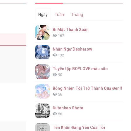
Ngày
Tuần
Tháng
Bí Mật Thanh Xuân
167
Nhân Ngư Desharow
132
Tuyển tập BOYLOVE màu sắc
90
Bỗng Nhiên Tôi Trở Thành Quạ Đen!!
56
Đutanbao Shota
56
Tên Khốn Đáng Yêu Của Tôi