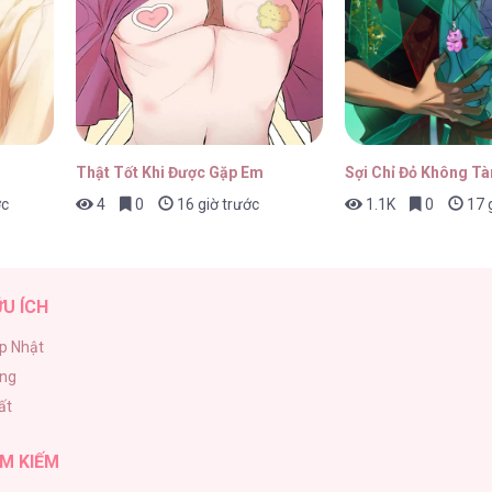
8.4
07/07/2026
Thật Tốt Khi Được Gặp Em
Sợi Chỉ Đỏ Không Tà
ớc
4
0
16 giờ trước
1.1K
0
17 g
8.3
04/07/2026
ỮU ÍCH
p Nhật
ăng
8.2
02/07/2026
ất
M KIẾM