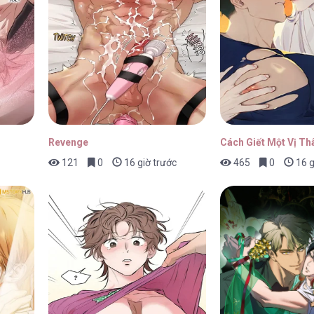
9.3
22/07/2026
9.2
17/07/2026
Revenge
Cách Giết Một Vị Th
121
0
16 giờ trước
465
0
16 g
9.1
13/07/2026
8.5
10/07/2026