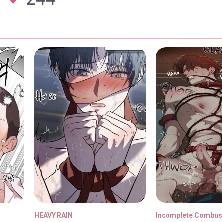
2
24/04/2026
1
24/04/2026
HEAVY RAIN
Incomplete Combus