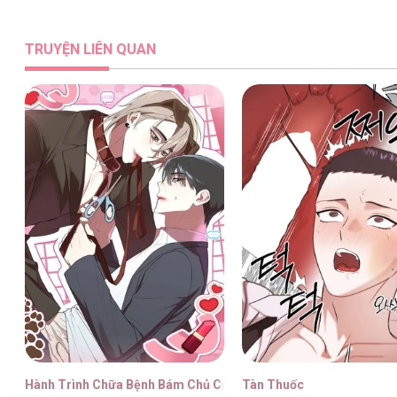
Người Yêu Hiếm Hoi [...] – Chap 
TRUYỆN LIÊN QUAN
Người Yêu Hiếm Hoi [...] – Chap 
Hành Trình Chữa Bệnh Bám Chủ Của Cún Nhà Tôi
Tàn Thuốc