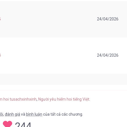
5
24/04/2026
4
24/04/2026
3
24/04/2026
ếm hoi tusachxinhxinh
,
Người yêu hiếm hoi tiếng Việt
.
õi
,
đánh giá
và
bình luận
của tất cả các chương.
244