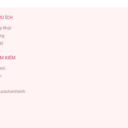
ỮU ÍCH
p Nhật
ăng
ất
M KIẾM
inh
h
tusachxinhxinh