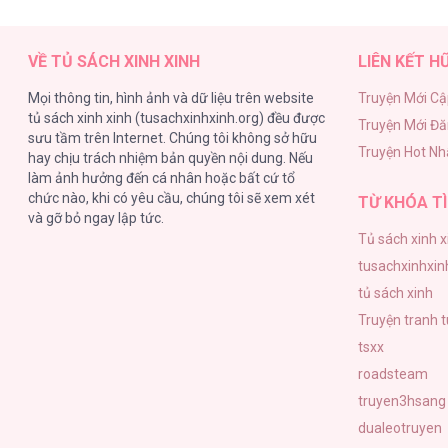
VỀ TỦ SÁCH XINH XINH
LIÊN KẾT H
Mọi thông tin, hình ảnh và dữ liệu trên website
Truyện Mới Cậ
tủ sách xinh xinh (tusachxinhxinh.org) đều được
Truyện Mới Đ
sưu tầm trên Internet. Chúng tôi không sở hữu
Truyện Hot Nh
hay chịu trách nhiệm bản quyền nội dung. Nếu
làm ảnh hưởng đến cá nhân hoặc bất cứ tổ
chức nào, khi có yêu cầu, chúng tôi sẽ xem xét
TỪ KHÓA TÌ
và gỡ bỏ ngay lập tức.
Tủ sách xinh x
tusachxinhxin
tủ sách xinh
Truyện tranh 
tsxx
roadsteam
truyen3hsang
dualeotruyen