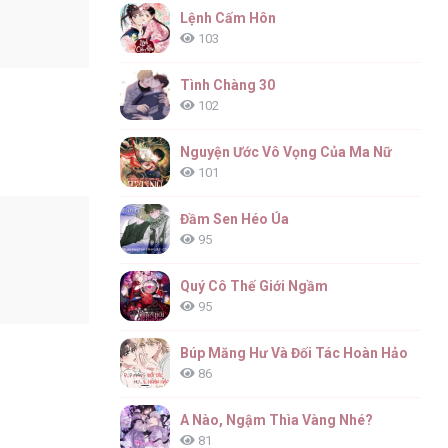
Lệnh Cấm Hôn
103
Tình Chàng 30
102
Nguyện Ước Vô Vọng Của Ma Nữ
101
Đầm Sen Héo Úa
95
Quý Cô Thế Giới Ngầm
95
Búp Măng Hư Và Đối Tác Hoàn Hảo
86
A Nào, Ngậm Thìa Vàng Nhé?
81