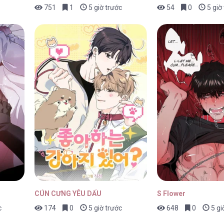
751
1
5 giờ trước
54
0
5 giờ
CÚN CƯNG YÊU DẤU
S Flower
c
174
0
5 giờ trước
648
0
5 gi