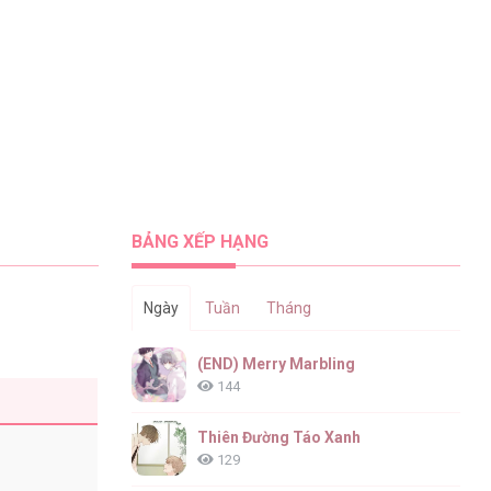
BẢNG XẾP HẠNG
Ngày
Tuần
Tháng
(END) Merry Marbling
144
Thiên Đường Táo Xanh
129