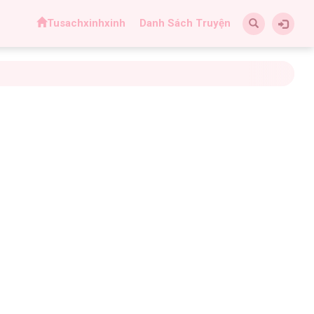
Tusachxinhxinh
Danh Sách Truyện