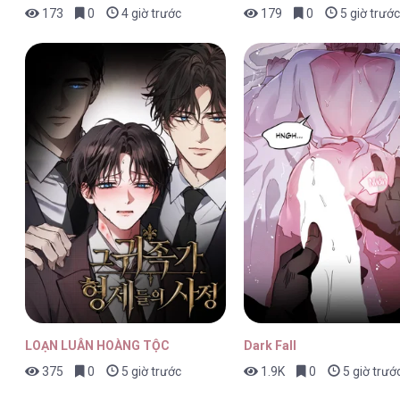
173
0
4 giờ trước
179
0
5 giờ trước
LOẠN LUÂN HOÀNG TỘC
Dark Fall
375
0
5 giờ trước
1.9K
0
5 giờ trướ