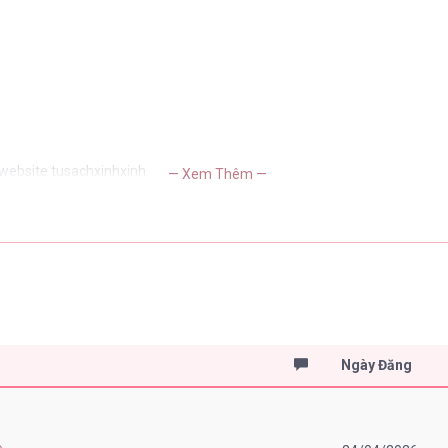
 website tusachxinhxinh
— Xem Thêm —
Ngày Đăng