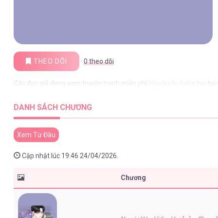
THEO DÕI
·
0
theo dõi
Các đọc giả đang xem truyện tranh miễn phí
Người yêu hiếm hoi
tại
DANH SÁCH CHƯƠNG
Xem Từ Đầu
Cập nhật lúc 19:46 24/04/2026.
Chương