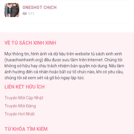
ONESHOT CHỊCH
111
[RTT] Hồi Ức Cuối Cùng
107
VỀ TỦ SÁCH XINH XINH
Tự Do Trong Mơ
Mọi thông tin, hình ảnh và dữ liệu trên website tủ sách xinh xinh
98
(tusachxinhxinh.org) đều được sưu tầm trên Internet. Chúng tôi
không sở hữu hay chịu trách nhiệm bản quyền nội dung. Nếu làm
TUYỂN TẬP: TRAI CÓ LỒN
ảnh hưởng đến cá nhân hoặc bất cứ tổ chức nào, khi có yêu cầu,
92
chúng tôi sẽ xem xét và gỡ bỏ ngay lập tức.
LIÊN KẾT HỮU ÍCH
Kiếp Này Ta Sẽ Trở Thành Gia Chủ
91
Truyện Mới Cập Nhật
Truyện Mới Đăng
Vết Tích Của Ánh Dương
Truyện Hot Nhất
89
TỪ KHÓA TÌM KIẾM