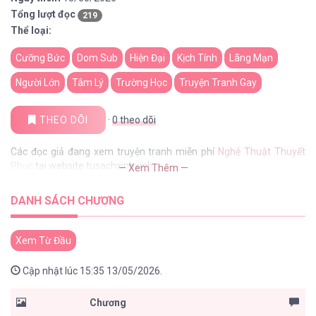
Tổng lượt đọc
219
Thể loại:
Cưỡng Bức
Dom Sub
Hiện Đại
Kịch Tính
Lãng Mạn
Người Lớn
Tâm Lý
Trường Học
Truyện Tranh Gay
THEO DÕI
·
0
theo dõi
Các đọc giả đang xem truyện tranh miễn phí
Nghệ Thuật Thuyết
Phục
tại website tusachxinhxinh
— Xem Thêm —
DANH SÁCH CHƯƠNG
Xem Từ Đầu
Cập nhật lúc 15:35 13/05/2026.
Chương