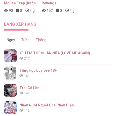
Mouse Trap (Không Che)
Revenge
90
0
4 giờ trước
152
0
4 giờ trước
BẢNG XẾP HẠNG
Ngày
Tuần
Tháng
YÊU EM THÊM LẦN NỮA (LOVE ME AGAIN)
217
Tổng hợp boylove 18+
161
Trai Có Lồn
141
Nhận Nuôi Người Cha Phản Diện
112