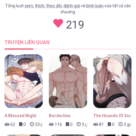
Tổng lượt
xem
,
thích
,
theo dõi
,
đánh giá
và
bình luận
của tất cả các
chương.
219
TRUYỆN LIÊN QUAN
A Blessed Night
Borderline
The Hounds Of Sisyp
62
0
33 phút trước
116
0
3 giờ trước
81
0
3 giờ 