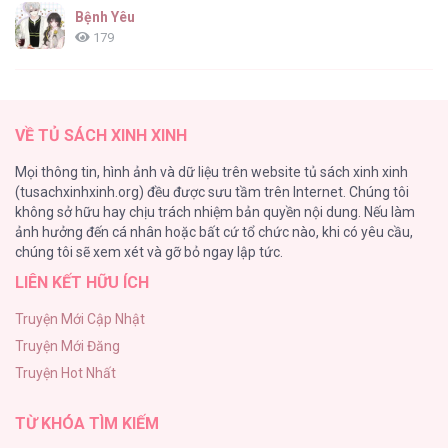
Bệnh Yêu
179
(END) Merry Marbling
150
VỀ TỦ SÁCH XINH XINH
Phế Vật Dòng Dõi Bá Tước
Mọi thông tin, hình ảnh và dữ liệu trên website tủ sách xinh xinh
135
(tusachxinhxinh.org) đều được sưu tầm trên Internet. Chúng tôi
không sở hữu hay chịu trách nhiệm bản quyền nội dung. Nếu làm
Đứa Nhỏ Không Phải Là Con Anh
ảnh hưởng đến cá nhân hoặc bất cứ tổ chức nào, khi có yêu cầu,
124
chúng tôi sẽ xem xét và gỡ bỏ ngay lập tức.
LIÊN KẾT HỮU ÍCH
Vương Miện Lục Bảo
113
Truyện Mới Cập Nhật
Truyện Mới Đăng
Mùa Xuân Hoa Nở
Truyện Hot Nhất
103
TỪ KHÓA TÌM KIẾM