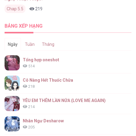
Chap 5.5
219
0
2 tháng trước
BẢNG XẾP HẠNG
Ngày
Tuần
Tháng
Tổng hợp oneshot
514
Cô Nàng Hết Thuốc Chữa
218
YÊU EM THÊM LẦN NỮA (LOVE ME AGAIN)
214
Nhân Ngư Desharow
205