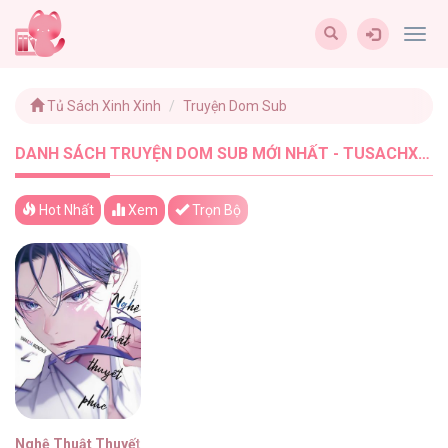
Togg
navig
Tủ Sách Xinh Xinh
Truyện Dom Sub
DANH SÁCH TRUYỆN DOM SUB MỚI NHẤT - TUSACHXINHXINH (1)
Hot Nhất
Xem
Trọn Bộ
Nghệ Thuật Thuyết Phục