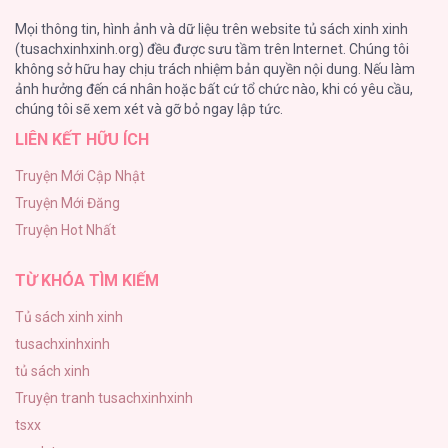
Tình Chàng 30
Mọi thông tin, hình ảnh và dữ liệu trên website tủ sách xinh xinh
102
(tusachxinhxinh.org) đều được sưu tầm trên Internet. Chúng tôi
không sở hữu hay chịu trách nhiệm bản quyền nội dung. Nếu làm
Nguyện Ước Vô Vọng Của Ma Nữ
ảnh hưởng đến cá nhân hoặc bất cứ tổ chức nào, khi có yêu cầu,
101
chúng tôi sẽ xem xét và gỡ bỏ ngay lập tức.
LIÊN KẾT HỮU ÍCH
Đầm Sen Héo Úa
95
Truyện Mới Cập Nhật
Truyện Mới Đăng
Phạm Luật
Truyện Hot Nhất
88
TỪ KHÓA TÌM KIẾM
Tủ sách xinh xinh
tusachxinhxinh
tủ sách xinh
Truyện tranh tusachxinhxinh
tsxx