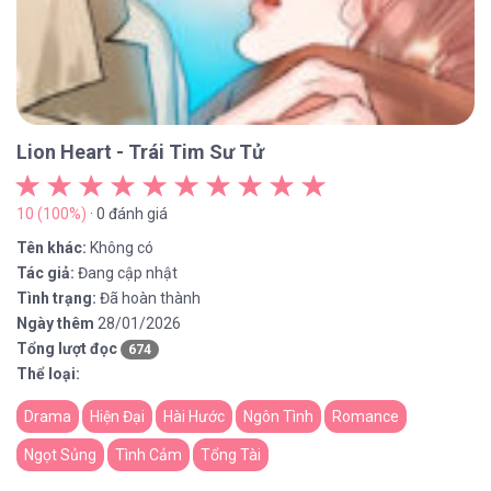
Lion Heart - Trái Tim Sư Tử
10 (100%)
· 0 đánh giá
Tên khác:
Không có
Tác giả:
Đang cập nhật
Tình trạng:
Đã hoàn thành
Ngày thêm
28/01/2026
Tổng lượt đọc
674
Thể loại:
Drama
Hiện Đại
Hài Hước
Ngôn Tình
Romance
Ngọt Sủng
Tình Cảm
Tổng Tài