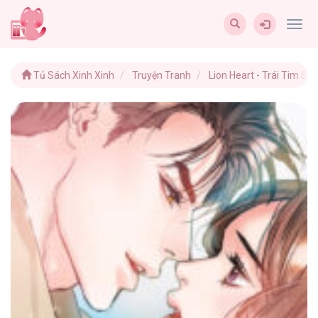
Togg
navig
Tủ Sách Xinh Xinh
Truyện Tranh
Lion Heart - Trái Tim Sư