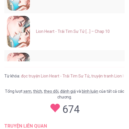
Lion Heart - Trái Tim Sư Tử [...] – Chap 10
Lion Heart - Trái Tim Sư Tử [...] – Chap 9
Từ khóa:
đọc truyện Lion Heart - Trái Tim Sư Tử
,
truyện tranh Lion He
Tổng lượt
xem
,
thích
,
theo dõi
,
đánh giá
và
bình luận
của tất cả các
chương.
Lion Heart - Trái Tim Sư Tử [...] – Chap 8
674
TRUYỆN LIÊN QUAN