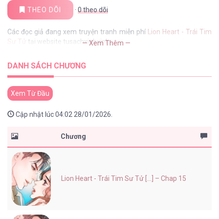
THEO DÕI
·
0
theo dõi
Các đọc giả đang xem truyện tranh miễn phí
Lion Heart - Trái Tim
Sư Tử
tại website tusachxinhxinh
— Xem Thêm —
DANH SÁCH CHƯƠNG
Xem Từ Đầu
Cập nhật lúc 04:02 28/01/2026.
Chương
Lion Heart - Trái Tim Sư Tử [...] – Chap 15