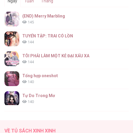
Ngày
Tuần
Tháng
(END) Merry Marbling
145
TUYỂN TẬP: TRAI CÓ LỒN
144
TÔI PHẢI LÀM MỘT KẺ ĐẠI XẤU XA
144
Tổng hợp oneshot
140
Tự Do Trong Mơ
140
Thiên Đường Táo Xanh
138
VỀ TỦ SÁCH XINH XINH