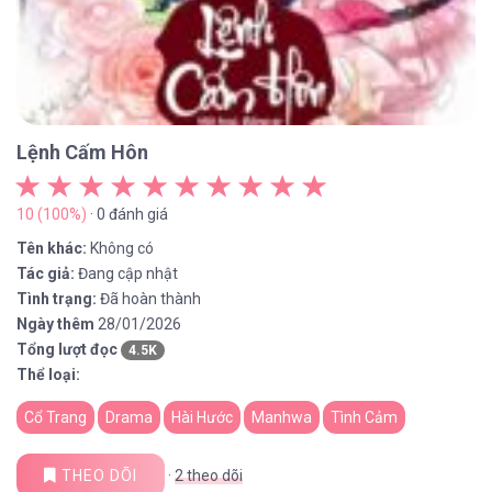
Lệnh Cấm Hôn
10 (100%)
· 0 đánh giá
Tên khác:
Không có
Tác giả:
Đang cập nhật
Tình trạng:
Đã hoàn thành
Ngày thêm
28/01/2026
Tổng lượt đọc
4.5K
Thể loại:
Cổ Trang
Drama
Hài Hước
Manhwa
Tình Cảm
THEO DÕI
·
2
theo dõi