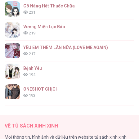
Lệnh Cấm Hôn [...] – Chap 88
Cô Nàng Hết Thuốc Chữa
231
Vương Miện Lục Bảo
219
Lệnh Cấm Hôn [...] – Chap 87
YÊU EM THÊM LẦN NỮA (LOVE ME AGAIN)
217
Bệnh Yêu
194
Lệnh Cấm Hôn [...] – Chap 86
ONESHOT CHỊCH
193
Tổng hợp boylove 18+
187
Lệnh Cấm Hôn [...] – Chap 85
VỀ TỦ SÁCH XINH XINH
Kiếp Này Ta Sẽ Trở Thành Gia Chủ
Mọi thông tin, hình ảnh và dữ liệu trên website tủ sách xinh xinh
184