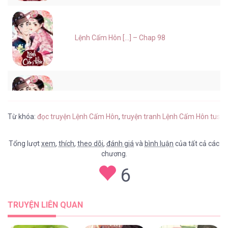
Lệnh Cấm Hôn [...] – Chap 98
Lệnh Cấm Hôn [...] – Chap 97
Từ khóa:
đọc truyện Lệnh Cấm Hôn
,
truyện tranh Lệnh Cấm Hôn tusac
Tổng lượt
xem
,
thích
,
theo dõi
,
đánh giá
và
bình luận
của tất cả các
chương.
Lệnh Cấm Hôn [...] – Chap 96
6
TRUYỆN LIÊN QUAN