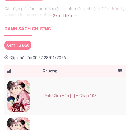
Các đọc giả đang xem truyện tranh miễn phí
Lệnh Cấm Hôn
tại
website tusachxinhxinh
— Xem Thêm —
DANH SÁCH CHƯƠNG
Xem Từ Đầu
Cập nhật lúc 00:27 28/01/2026.
Chương
Lệnh Cấm Hôn [...] – Chap 103