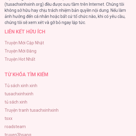
(tusachxinhxinh.org) đều được sưu tầm trên Internet. Chúng tôi
không sở hữu hay chịu trách nhiệm bản quyền nội dung. Nếu làm
Cuộc Sống Sung Sướng Trong Tù
ảnh hưởng đến cá nhân hoặc bất cứ tổ chức nào, khi có yêu cầu,
140
Lệnh Cấm Hôn [...] – Chap 84
chúng tôi sẽ xem xét và gỡ bỏ ngay lập tức.
LIÊN KẾT HỮU ÍCH
Đứa Nhỏ Không Phải Là Con Anh
132
Truyện Mới Cập Nhật
Truyện Mới Đăng
Mùa Xuân Hoa Nở
Truyện Hot Nhất
104
Lệnh Cấm Hôn [...] – Chap 83
TỪ KHÓA TÌM KIẾM
Tủ sách xinh xinh
tusachxinhxinh
Lệnh Cấm Hôn [...] – Chap 82
tủ sách xinh
Truyện tranh tusachxinhxinh
tsxx
roadsteam
truyen3hsang