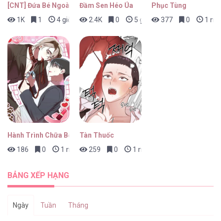
[CNT] Đứa Bé Ngoài Ý Muốn
Đầm Sen Héo Úa
Phục Tùng
1K
1
4 giờ trước
2.4K
0
5 giờ trước
377
0
1 ngà
Lệnh Cấm Hôn [...] – Chap 91
Lệnh Cấm Hôn [...] – Chap 90
Hành Trình Chữa Bệnh Bám Chủ Của Cún Nhà Tôi
Tàn Thuốc
186
0
1 ngày trước
259
0
1 ngày trước
Lệnh Cấm Hôn [...] – Chap 89
BẢNG XẾP HẠNG
Ngày
Tuần
Tháng