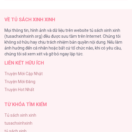
Thung Lũng Hẹp
27
VỀ TỦ SÁCH XINH XINH
Nuôi Vị Hôn Phu Bằng Tiền Bạc
Mọi thông tin, hình ảnh và dữ liệu trên website tủ sách xinh xinh
26
(tusachxinhxinh.org) đều được sưu tầm trên Internet. Chúng tôi
không sở hữu hay chịu trách nhiệm bản quyền nội dung. Nếu làm
Rổn Nước Lì
ảnh hưởng đến cá nhân hoặc bất cứ tổ chức nào, khi có yêu cầu,
26
chúng tôi sẽ xem xét và gỡ bỏ ngay lập tức.
LIÊN KẾT HỮU ÍCH
Tuyển Tập Manhwa Côn Trùng
26
Truyện Mới Cập Nhật
Truyện Mới Đăng
Phạm Luật
Truyện Hot Nhất
25
TỪ KHÓA TÌM KIẾM
Tủ sách xinh xinh
tusachxinhxinh
tủ sách xinh