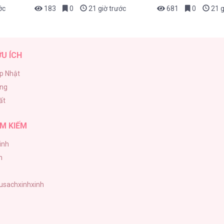
ớc
183
0
21 giờ trước
681
0
21 g
ỮU ÍCH
p Nhật
ăng
ất
M KIẾM
inh
h
tusachxinhxinh