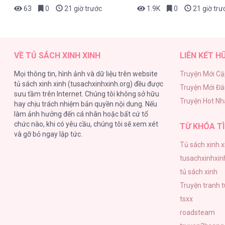
63
0
21 giờ trước
1.9K
0
21 giờ trư
VỀ TỦ SÁCH XINH XINH
LIÊN KẾT H
Mọi thông tin, hình ảnh và dữ liệu trên website
Truyện Mới Cậ
tủ sách xinh xinh (tusachxinhxinh.org) đều được
Truyện Mới Đ
sưu tầm trên Internet. Chúng tôi không sở hữu
Truyện Hot Nh
hay chịu trách nhiệm bản quyền nội dung. Nếu
làm ảnh hưởng đến cá nhân hoặc bất cứ tổ
chức nào, khi có yêu cầu, chúng tôi sẽ xem xét
TỪ KHÓA TÌ
và gỡ bỏ ngay lập tức.
Tủ sách xinh x
tusachxinhxin
tủ sách xinh
Truyện tranh 
tsxx
roadsteam