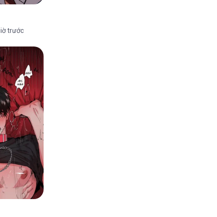
iờ trước