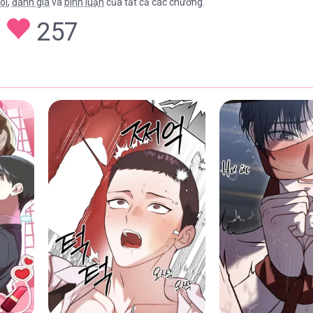
õi
,
đánh giá
và
bình luận
của tất cả các chương.
257