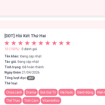
[DDT] Hồi Kết Thứ Hai
10 (100%)
· 0 đánh giá
Tên khác:
Đang cập nhật
Tác giả:
Đang cập nhật
Tình trạng:
Đã hoàn thành
Ngày thêm
21/04/2026
Tổng lượt đọc
257
Thể loại:
Chữa Lành
Drama
Giới Giải Trí
Hài Hước
Hành Động
Hiện 
Thể Thao
Tình Cảm
VitaminKoo