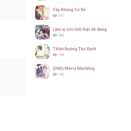
Cây Không Có Rễ
191
Làm vị cứu tinh thật dễ dàng
186
Thiên Đường Táo Xanh
156
(END) Merry Marbling
150