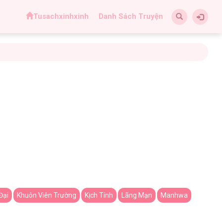
Tusachxinhxinh
Danh Sách Truyện
Đại
Khuôn Viên Trường
Kịch Tính
Lãng Mạn
Manhwa