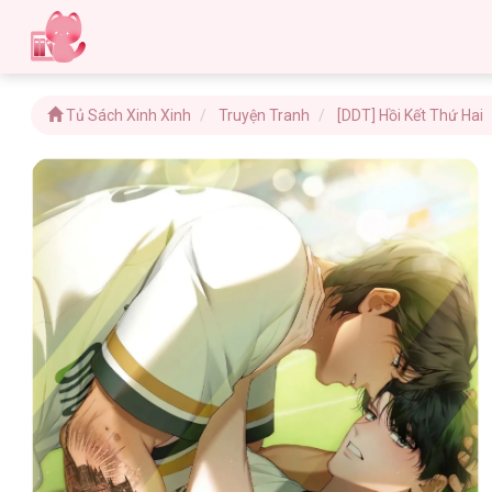
Tủ Sách Xinh Xinh
Truyện Tranh
[DDT] Hồi Kết Thứ Hai