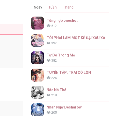
Ngày
Tuần
Tháng
Tổng hợp oneshot
512
TÔI PHẢI LÀM MỘT KẺ ĐẠI XẤU XA
392
Tự Do Trong Mơ
382
TUYỂN TẬP: TRAI CÓ LỒN
226
Nắc Ná Thở
218
Nhân Ngư Desharow
205