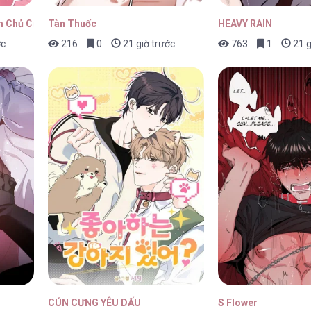
 Chủ Của Cún Nhà Tôi
Tàn Thuốc
HEAVY RAIN
ớc
216
0
21 giờ trước
763
1
21 g
CÚN CƯNG YÊU DẤU
S Flower