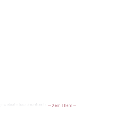
ại website tusachxinhxinh
— Xem Thêm —