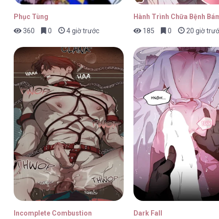
Phục Tùng
Hành Trình Chữa Bệnh Bám
360
0
4 giờ trước
185
0
20 giờ trư
Incomplete Combustion
Dark Fall