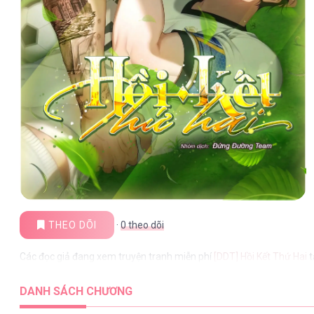
THEO DÕI
·
0
theo dõi
Các đọc giả đang xem truyện tranh miễn phí
[DDT] Hồi Kết Thứ Hai
t
DANH SÁCH CHƯƠNG