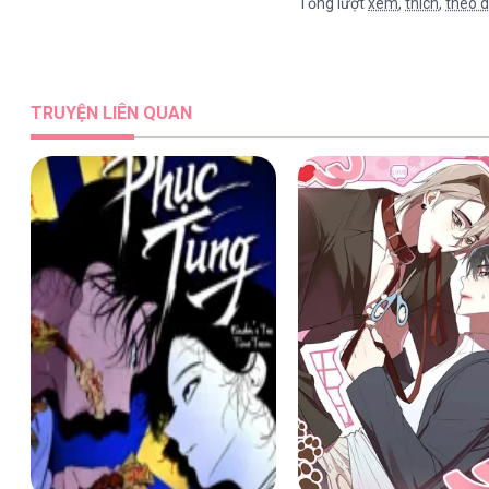
Tổng lượt
xem
,
thích
,
theo d
TRUYỆN LIÊN QUAN