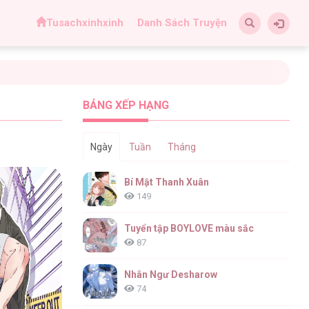
Tusachxinhxinh
Danh Sách Truyện
BẢNG XẾP HẠNG
Ngày
Tuần
Tháng
Bí Mật Thanh Xuân
149
Tuyển tập BOYLOVE màu sắc
87
Nhân Ngư Desharow
74