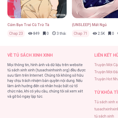
Cấm Bạn Trai Cũ Trừ Tà
(UNSLEEP) Mất Ngủ
Chap 23
849
0
3 tháng trước
Chap 71
2.5K
0
VỀ TỦ SÁCH XINH XINH
LIÊN KẾT H
Mọi thông tin, hình ảnh và dữ liệu trên website
Truyện Mới Cậ
tủ sách xinh xinh (tusachxinhxinh.org) đều được
Truyện Mới Đ
sưu tầm trên Internet. Chúng tôi không sở hữu
Truyện Hot Nh
hay chịu trách nhiệm bản quyền nội dung. Nếu
làm ảnh hưởng đến cá nhân hoặc bất cứ tổ
chức nào, khi có yêu cầu, chúng tôi sẽ xem xét
TỪ KHÓA TÌ
và gỡ bỏ ngay lập tức.
Tủ sách xinh x
tusachxinhxin
tủ sách xinh