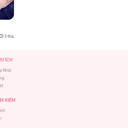
3 tháng trước
ỮU ÍCH
p Nhật
ăng
ất
M KIẾM
inh
h