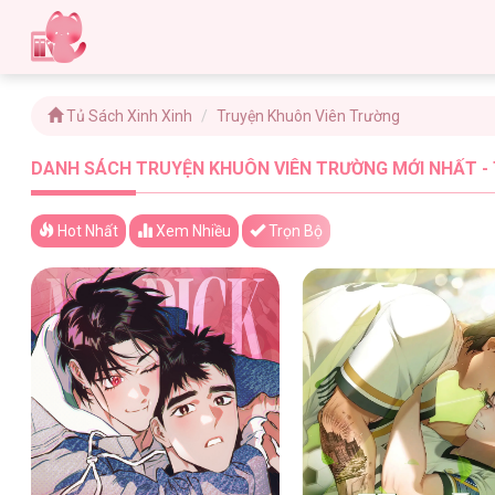
Tủ Sách Xinh Xinh
Truyện Khuôn Viên Trường
DANH SÁCH TRUYỆN KHUÔN VIÊN TRƯỜNG MỚI NHẤT - 
Hot Nhất
Xem
Nhiều
Trọn Bộ