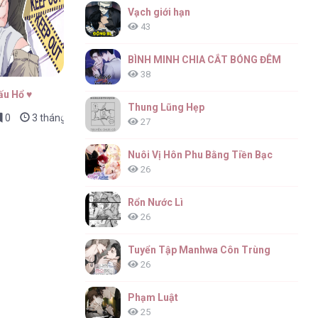
Vạch giới hạn
43
BÌNH MINH CHIA CẮT BÓNG ĐÊM
38
ấu Hổ ♥
Thung Lũng Hẹp
0
3 tháng trước
27
Nuôi Vị Hôn Phu Bằng Tiền Bạc
26
Rổn Nước Lì
26
Tuyển Tập Manhwa Côn Trùng
26
Phạm Luật
25