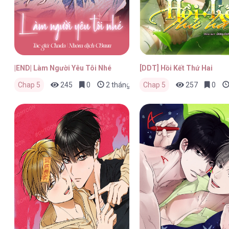
|END| Làm Người Yêu Tôi Nhé
[DDT] Hồi Kết Thứ Hai
Chap 5
245
0
2 tháng trước
Chap 5
257
0