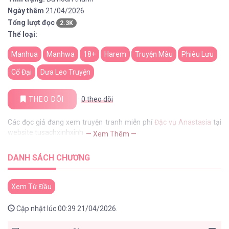
Ngày thêm
21/04/2026
Tổng lượt đọc
2.3K
Thể loại:
Manhua
Manhwa
18+
Harem
Truyện Màu
Phiêu Lưu
Cổ Đại
Dưa Leo Truyện
THEO DÕI
·
0
theo dõi
Các đọc giả đang xem truyện tranh miễn phí
Đặc vụ Anastasia
tại
website tusachxinhxinh
— Xem Thêm —
DANH SÁCH CHƯƠNG
Xem Từ Đầu
Cập nhật lúc 00:39 21/04/2026.