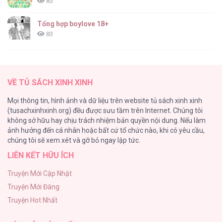
83
Đặc Vụ Anastasia [...] – Chap 53
Tổng hợp boylove 18+
83
TUYỂN TẬP: TRAI CÓ LỒN
82
Đặc Vụ Anastasia [...] – Chap 52
VỀ TỦ SÁCH XINH XINH
ONESHORT BÁI THIẾN
Mọi thông tin, hình ảnh và dữ liệu trên website tủ sách xinh xinh
82
(tusachxinhxinh.org) đều được sưu tầm trên Internet. Chúng tôi
không sở hữu hay chịu trách nhiệm bản quyền nội dung. Nếu làm
TUYỂN TẬP MANHWA BÍ MẬT CƠ THỂ
ảnh hưởng đến cá nhân hoặc bất cứ tổ chức nào, khi có yêu cầu,
74
Đặc Vụ Anastasia [...] – Chap 51
chúng tôi sẽ xem xét và gỡ bỏ ngay lập tức.
LIÊN KẾT HỮU ÍCH
Mối Tình Thầm Kín
59
Truyện Mới Cập Nhật
Truyện Mới Đăng
Căn Nhà Của Dị Nhân
Truyện Hot Nhất
56
Đặc Vụ Anastasia [...] – Chap 50