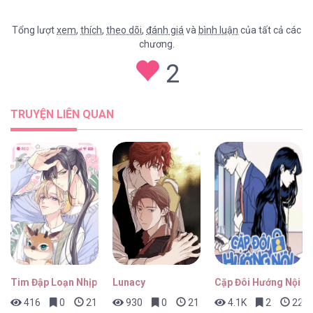
Tổng lượt
xem
,
thích
,
theo dõi
,
đánh giá
và
bình luận
của tất cả các
chương.
Đặc Vụ Anastasia [...] – Chap 63
2
TRUYỆN LIÊN QUAN
Đặc Vụ Anastasia [...] – Chap 62
Đặc Vụ Anastasia [...] – Chap 61
Tim Đập Loạn Nhịp
Lunacy
Cặp Đôi Hướng Nội
416
0
21 giờ trước
930
0
21 giờ trước
4.1K
2
22 gi