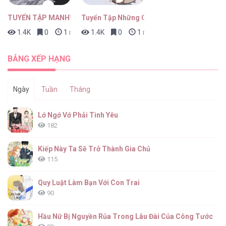
TUYỂN TẬP MANHWA BÍ MẬT CƠ THỂ
Tuyển Tập Những Con Bot Dâm Múp Rụp
1.4K
0
1 ngày trước
1.4K
0
1 ngày trước
Đặc Vụ Anastasia [...] – Chap 56
BẢNG XẾP HẠNG
Ngày
Tuần
Tháng
Đặc Vụ Anastasia [...] – Chap 55
Lớ Ngớ Vớ Phải Tình Yêu
182
Kiếp Này Ta Sẽ Trở Thành Gia Chủ
115
Đặc Vụ Anastasia [...] – Chap 54
Quy Luật Làm Bạn Với Con Trai
90
Hầu Nữ Bị Nguyền Rủa Trong Lâu Đài Của Công Tước