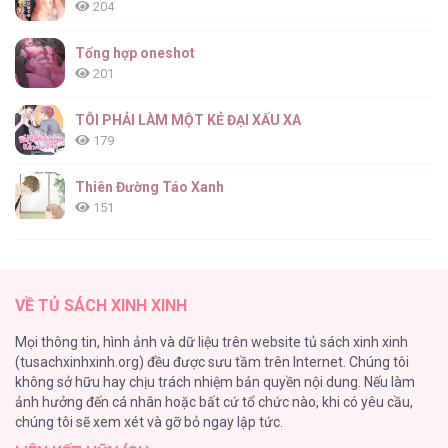
204
Tổng hợp oneshot
201
TÔI PHẢI LÀM MỘT KẺ ĐẠI XẤU XA
179
Thiên Đường Táo Xanh
151
(END) Merry Marbling
149
VỀ TỦ SÁCH XINH XINH
Cây Không Có Rễ
Mọi thông tin, hình ảnh và dữ liệu trên website tủ sách xinh xinh
140
(tusachxinhxinh.org) đều được sưu tầm trên Internet. Chúng tôi
không sở hữu hay chịu trách nhiệm bản quyền nội dung. Nếu làm
Phạm Luật
ảnh hưởng đến cá nhân hoặc bất cứ tổ chức nào, khi có yêu cầu,
123
chúng tôi sẽ xem xét và gỡ bỏ ngay lập tức.