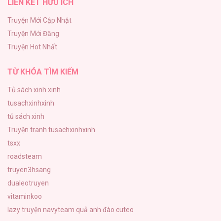
LIÊN KẾT HỮU ÍCH
Làm vị cứu tinh thật dễ dàng
113
Truyện Mới Cập Nhật
Truyện Mới Đăng
|END| Định Tên Mối Quan Hệ
Truyện Hot Nhất
109
TỪ KHÓA TÌM KIẾM
Tủ sách xinh xinh
tusachxinhxinh
tủ sách xinh
Truyện tranh tusachxinhxinh
tsxx
roadsteam
truyen3hsang
dualeotruyen
vitaminkoo
lazy truyện
navyteam
quả anh đào cuteo