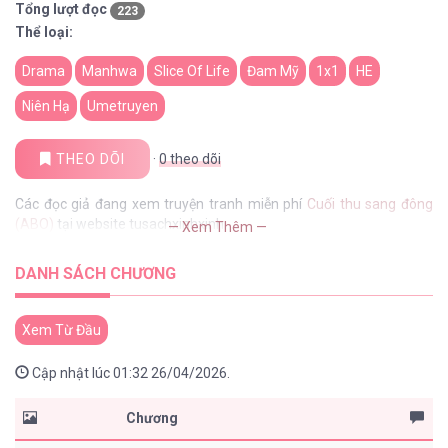
Tổng lượt đọc
223
Thể loại:
Drama
Manhwa
Slice Of Life
Đam Mỹ
1x1
HE
Niên Hạ
Umetruyen
THEO DÕI
·
0
theo dõi
Các đọc giả đang xem truyện tranh miễn phí
Cuối thu sang đông
(ABO)
tại website tusachxinhxinh
— Xem Thêm —
DANH SÁCH CHƯƠNG
Xem Từ Đầu
Cập nhật lúc 01:32 26/04/2026.
Chương