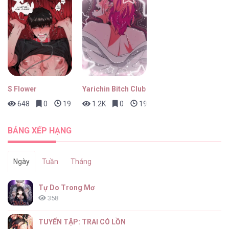
S Flower
Yarichin Bitch Club
648
0
19 giờ trước
1.2K
0
19 giờ trước
BẢNG XẾP HẠNG
Ngày
Tuần
Tháng
Tự Do Trong Mơ
358
TUYỂN TẬP: TRAI CÓ LỒN