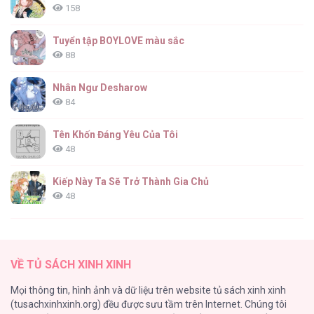
158
Tuyển tập BOYLOVE màu sắc
88
Nhân Ngư Desharow
84
Tên Khốn Đáng Yêu Của Tôi
48
Kiếp Này Ta Sẽ Trở Thành Gia Chủ
48
Cách Khiến Phu Quân Đứng Về Phía Tôi
47
VỀ TỦ SÁCH XINH XINH
Vạch giới hạn
Mọi thông tin, hình ảnh và dữ liệu trên website tủ sách xinh xinh
44
(tusachxinhxinh.org) đều được sưu tầm trên Internet. Chúng tôi