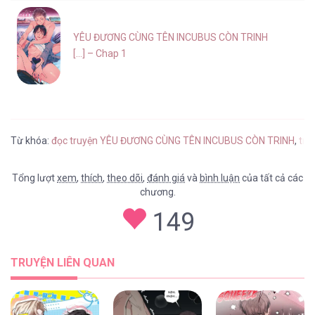
YÊU ĐƯƠNG CÙNG TÊN INCUBUS CÒN TRINH
[...] – Chap 1
Từ khóa:
đọc truyện YÊU ĐƯƠNG CÙNG TÊN INCUBUS CÒN TRINH
,
tru
Tổng lượt
xem
,
thích
,
theo dõi
,
đánh giá
và
bình luận
của tất cả các
chương.
149
TRUYỆN LIÊN QUAN