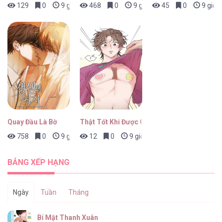
129
0
9 giờ trước
468
0
9 giờ trước
45
0
9 giờ 
Quay Đầu Là Bờ
Thật Tốt Khi Được Gặp Em
758
0
9 giờ trước
12
0
9 giờ trước
BẢNG XẾP HẠNG
Ngày
Tuần
Tháng
Bí Mật Thanh Xuân