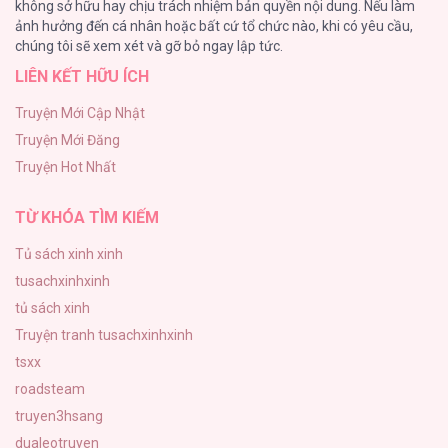
không sở hữu hay chịu trách nhiệm bản quyền nội dung. Nếu làm
Cash Or Credit
ảnh hưởng đến cá nhân hoặc bất cứ tổ chức nào, khi có yêu cầu,
44
chúng tôi sẽ xem xét và gỡ bỏ ngay lập tức.
LIÊN KẾT HỮU ÍCH
BÌNH MINH CHIA CẮT BÓNG ĐÊM
38
Truyện Mới Cập Nhật
Truyện Mới Đăng
ONESHOT CHỊCH VỒN CHỊCH VÃ
Truyện Hot Nhất
31
TỪ KHÓA TÌM KIẾM
Tủ sách xinh xinh
tusachxinhxinh
tủ sách xinh
Truyện tranh tusachxinhxinh
tsxx
roadsteam
truyen3hsang
dualeotruyen