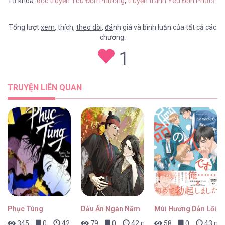
Từ khóa:
đọc truyện Yêu Đơn Phương
,
truyện tranh Yêu Đơn Phương 
Tổng lượt
xem
,
thích
,
theo dõi
,
đánh giá
và
bình luận
của tất cả các
chương.
Yêu Đơn Phương [...] – Chap 38
1
TRUYỆN LIÊN QUAN
Yêu Đơn Phương [...] – Chap 37
Yêu Đơn Phương [...] – Chap 36
Phục Tùng
Dấu Ấn Ngàn Năm
Mùi Hương Dẫn Lối, 
345
0
42 phút trước
79
0
42 phút trước
58
0
43 phú