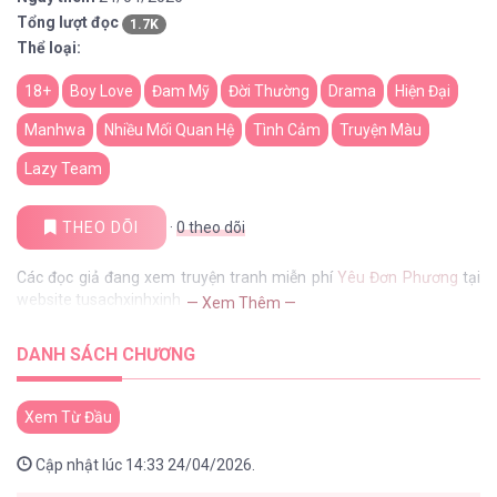
Tổng lượt đọc
1.7K
Thể loại:
18+
Boy Love
Đam Mỹ
Đời Thường
Drama
Hiện Đại
Manhwa
Nhiều Mối Quan Hệ
Tình Cảm
Truyện Màu
Lazy Team
THEO DÕI
·
0
theo dõi
Các đọc giả đang xem truyện tranh miễn phí
Yêu Đơn Phương
tại
website tusachxinhxinh
— Xem Thêm —
DANH SÁCH CHƯƠNG
Xem Từ Đầu
Cập nhật lúc 14:33 24/04/2026.