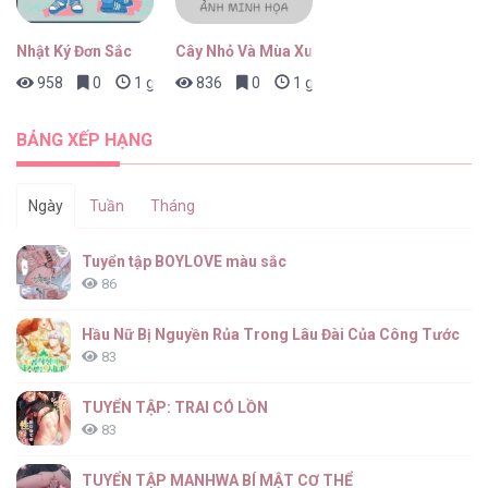
Nhật Ký Đơn Sắc
Cây Nhỏ Và Mùa Xuân Thân Yêu
958
0
1 giờ trước
836
0
1 giờ trước
Yêu Đơn Phương [...] – Chap 31
BẢNG XẾP HẠNG
Ngày
Tuần
Tháng
Yêu Đơn Phương [...] – Chap 30
Tuyển tập BOYLOVE màu sắc
86
Hầu Nữ Bị Nguyền Rủa Trong Lâu Đài Của Công Tước
83
Yêu Đơn Phương [...] – Chap 29
TUYỂN TẬP: TRAI CÓ LỒN
83
TUYỂN TẬP MANHWA BÍ MẬT CƠ THỂ