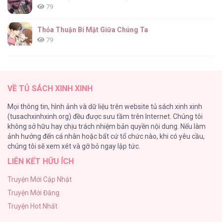
79
Yêu Đơn Phương [...] – Chap 28
Thỏa Thuận Bí Mật Giữa Chúng Ta
79
Căn Nhà Của Dị Nhân
61
Yêu Đơn Phương [...] – Chap 27
VỀ TỦ SÁCH XINH XINH
CẨN THẬN TRĂNG TRÒN THÁNG 3 ĐẤY
Mọi thông tin, hình ảnh và dữ liệu trên website tủ sách xinh xinh
51
(tusachxinhxinh.org) đều được sưu tầm trên Internet. Chúng tôi
không sở hữu hay chịu trách nhiệm bản quyền nội dung. Nếu làm
Bí Mật Thanh Xuân
ảnh hưởng đến cá nhân hoặc bất cứ tổ chức nào, khi có yêu cầu,
51
Yêu Đơn Phương [...] – Chap 26
chúng tôi sẽ xem xét và gỡ bỏ ngay lập tức.
LIÊN KẾT HỮU ÍCH
Ảo Mộng tình yêu
48
Truyện Mới Cập Nhật
Truyện Mới Đăng
Con Tim Rung Động
Truyện Hot Nhất
47
Yêu Đơn Phương [...] – Chap 25