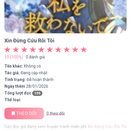
Xin Đừng Cứu Rỗi Tôi
10 (100%)
· 0 đánh giá
Tên khác:
Không có
Tác giả:
Đang cập nhật
Tình trạng:
Đã hoàn thành
Ngày thêm
28/01/2026
Tổng lượt đọc
109
Thể loại:
THEO DÕI
·
0
theo dõi
Các đọc giả đang xem truyện tranh miễn phí
Xin Đừng Cứu Rỗi Tôi