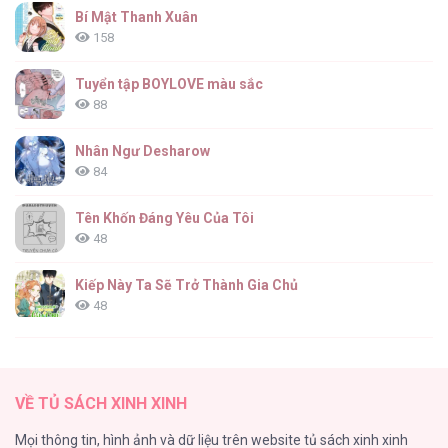
Bí Mật Thanh Xuân
158
Tuyển tập BOYLOVE màu sắc
88
Nhân Ngư Desharow
84
Tên Khốn Đáng Yêu Của Tôi
48
Kiếp Này Ta Sẽ Trở Thành Gia Chủ
48
Cách Khiến Phu Quân Đứng Về Phía Tôi
47
VỀ TỦ SÁCH XINH XINH
Vạch giới hạn
Mọi thông tin, hình ảnh và dữ liệu trên website tủ sách xinh xinh
44