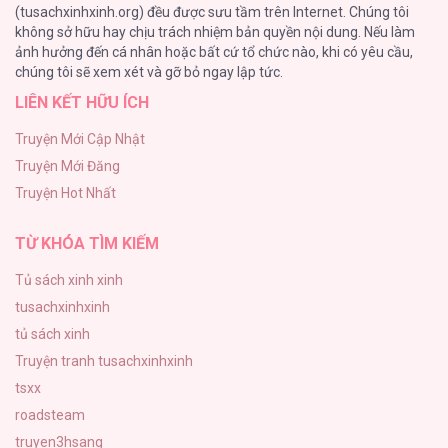
(tusachxinhxinh.org) đều được sưu tầm trên Internet. Chúng tôi
không sở hữu hay chịu trách nhiệm bản quyền nội dung. Nếu làm
Cash Or Credit
ảnh hưởng đến cá nhân hoặc bất cứ tổ chức nào, khi có yêu cầu,
44
chúng tôi sẽ xem xét và gỡ bỏ ngay lập tức.
LIÊN KẾT HỮU ÍCH
BÌNH MINH CHIA CẮT BÓNG ĐÊM
38
Truyện Mới Cập Nhật
Truyện Mới Đăng
ONESHOT CHỊCH VỒN CHỊCH VÃ
Truyện Hot Nhất
31
TỪ KHÓA TÌM KIẾM
Tủ sách xinh xinh
tusachxinhxinh
tủ sách xinh
Truyện tranh tusachxinhxinh
tsxx
roadsteam
truyen3hsang