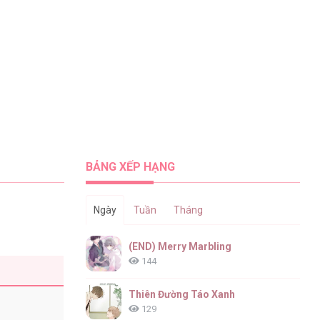
BẢNG XẾP HẠNG
Ngày
Tuần
Tháng
(END) Merry Marbling
144
Thiên Đường Táo Xanh
129