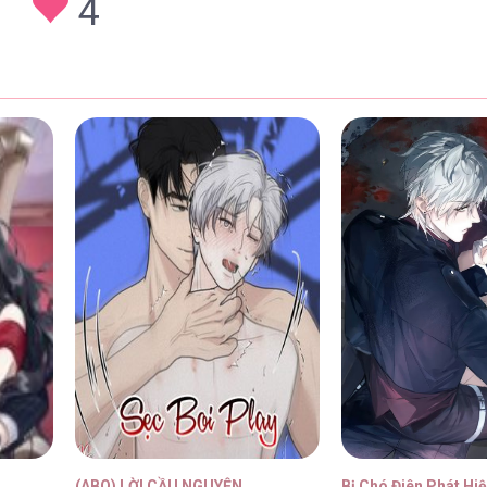
4
 – Chap 87
28/01/202
 – Chap 86
28/01/202
 – Chap 85
28/01/202
 – Chap 84
28/01/202
(ABO) LỜI CẦU NGUYỆN
Bị Chó Điên Phát Hi