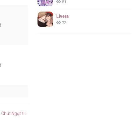
81
Liveta
72
6
6
6
Chút Ngọt tiếng Việt
.