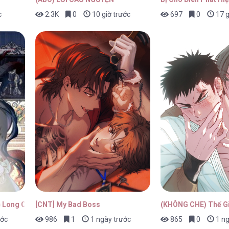
c
2.3K
0
10 giờ trước
697
0
17 g
 – Chap 83
28/01/202
 – Chap 82
28/01/202
 – Chap 81
28/01/202
c Long Của Hoàng Tử Điện Hạ
[CNT] My Bad Boss
(KHÔNG CHE) Thế Gi
ước
986
1
1 ngày trước
865
0
1 ng