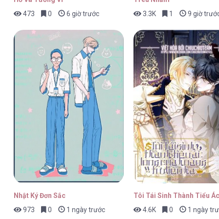
473
0
6 giờ trước
3.3K
1
9 giờ trướ
Vợ Chồng Siêu Sao Có Chút Ngọt [...]
Vợ Chồng Siêu Sao Có Chút Ngọt [...]
Vợ Chồng Siêu Sao Có Chút Ngọt [...]
Nhật Ký Đơn Sắc
Tôi Tái Sinh Thành Tiểu Á
973
0
1 ngày trước
4.6K
0
1 ngày tr