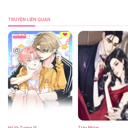
Vợ Chồng Siêu Sao Có Chút Ngọt [...]
TRUYỆN LIÊN QUAN
Vợ Chồng Siêu Sao Có Chút Ngọt [...]
Vợ Chồng Siêu Sao Có Chút Ngọt [...]
Vợ Chồng Siêu Sao Có Chút Ngọt [...]
Hổ Và Tường Vi
Trêu Nhầm