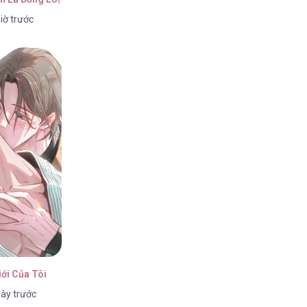
iờ trước
6
6
6
ới Của Tôi
ày trước