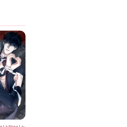
6
6
6
6
ện Là Đồng Loại