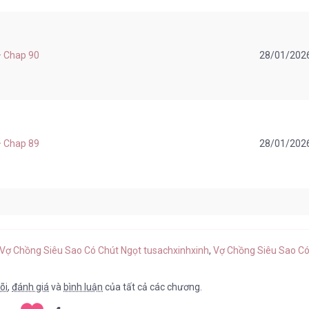
 – Chap 90
28/01/202
 – Chap 89
28/01/202
 – Chap 88
28/01/202
 Vợ Chồng Siêu Sao Có Chút Ngọt tusachxinhxinh
,
Vợ Chồng Siêu Sao Có 
õi
,
đánh giá
và
bình luận
của tất cả các chương.