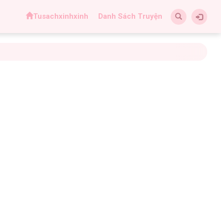
Tusachxinhxinh
Danh Sách Truyện