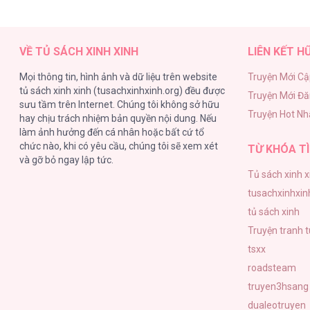
Vợ Chồng Siêu Sao Có Chút Ngọt [...]
VỀ TỦ SÁCH XINH XINH
LIÊN KẾT H
Mọi thông tin, hình ảnh và dữ liệu trên website
Truyện Mới Cậ
tủ sách xinh xinh (tusachxinhxinh.org) đều được
Truyện Mới Đ
Vợ Chồng Siêu Sao Có Chút Ngọt [...]
sưu tầm trên Internet. Chúng tôi không sở hữu
Truyện Hot Nh
hay chịu trách nhiệm bản quyền nội dung. Nếu
làm ảnh hưởng đến cá nhân hoặc bất cứ tổ
chức nào, khi có yêu cầu, chúng tôi sẽ xem xét
TỪ KHÓA TÌ
và gỡ bỏ ngay lập tức.
Tủ sách xinh x
Vợ Chồng Siêu Sao Có Chút Ngọt [...]
tusachxinhxin
tủ sách xinh
Truyện tranh 
tsxx
roadsteam
Vợ Chồng Siêu Sao Có Chút Ngọt [...]
truyen3hsang
dualeotruyen