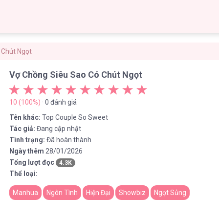
 Chút Ngọt
Vợ Chồng Siêu Sao Có Chút Ngọt
10 (100%)
· 0 đánh giá
Tên khác:
Top Couple So Sweet
Tác giả:
Đang cập nhật
Tình trạng:
Đã hoàn thành
Ngày thêm
28/01/2026
Tổng lượt đọc
4.3K
Thể loại:
Manhua
Ngôn Tình
Hiện Đại
Showbiz
Ngọt Sủng