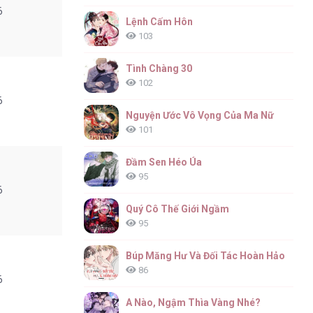
6
Lệnh Cấm Hôn
103
Tình Chàng 30
102
6
Nguyện Ước Vô Vọng Của Ma Nữ
101
Đầm Sen Héo Úa
95
6
Quý Cô Thế Giới Ngầm
95
Búp Măng Hư Và Đối Tác Hoàn Hảo
86
6
A Nào, Ngậm Thìa Vàng Nhé?