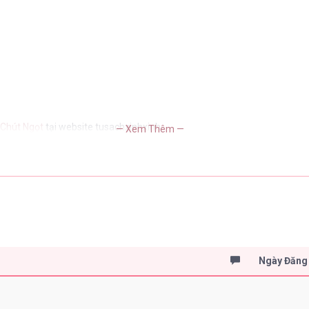
 Chút Ngọt
tại website tusachxinhxinh
— Xem Thêm —
Ngày Đăng