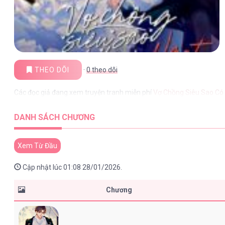
THEO DÕI
·
0
theo dõi
Các đọc giả đang xem truyện tranh miễn phí
Vợ Chồng Siêu Sao Có
DANH SÁCH CHƯƠNG
Xem Từ Đầu
Cập nhật lúc 01:08 28/01/2026.
Chương