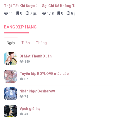
Thật Tốt Khi Được Gặp Em
Sợi Chỉ Đỏ Không Tàn
11
0
7 giờ trước
1.1K
0
8 giờ trước
BẢNG XẾP HẠNG
Ngày
Tuần
Tháng
Bí Mật Thanh Xuân
149
Tuyển tập BOYLOVE màu sắc
87
Nhân Ngư Desharow
74
Vạch giới hạn
43