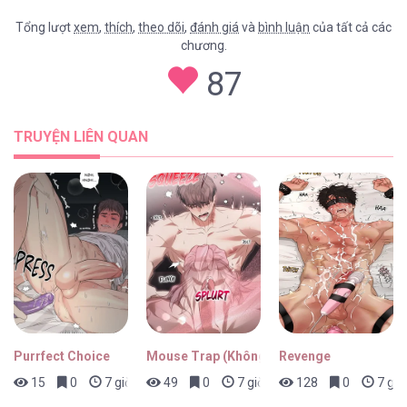
Tổng lượt
xem
,
thích
,
theo dõi
,
đánh giá
và
bình luận
của tất cả các
chương.
87
TRUYỆN LIÊN QUAN
Purrfect Choice
Mouse Trap (Không Che)
Revenge
15
0
7 giờ trước
49
0
7 giờ trước
128
0
7 giờ