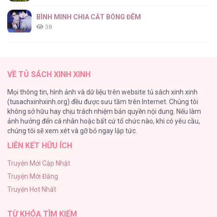
BÌNH MINH CHIA CẮT BÓNG ĐÊM
38
Thung Lũng Hẹp
27
VỀ TỦ SÁCH XINH XINH
Nuôi Vị Hôn Phu Bằng Tiền Bạc
Mọi thông tin, hình ảnh và dữ liệu trên website tủ sách xinh xinh
26
(tusachxinhxinh.org) đều được sưu tầm trên Internet. Chúng tôi
không sở hữu hay chịu trách nhiệm bản quyền nội dung. Nếu làm
Rổn Nước Lì
ảnh hưởng đến cá nhân hoặc bất cứ tổ chức nào, khi có yêu cầu,
26
chúng tôi sẽ xem xét và gỡ bỏ ngay lập tức.
LIÊN KẾT HỮU ÍCH
Tuyển Tập Manhwa Côn Trùng
26
Truyện Mới Cập Nhật
Truyện Mới Đăng
Phạm Luật
Truyện Hot Nhất
25
TỪ KHÓA TÌM KIẾM