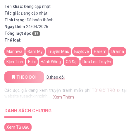
Tên khác:
Đang cập nhật
Tác giả:
Đang cập nhật
Tình trạng:
Đã hoàn thành
Ngày thêm
24/04/2026
Tổng lượt đọc
87
Thể loại:
Manhwa
Đam Mỹ
Truyện Màu
Boylove
Harem
Drama
Kịch Tính
Echi
Hành Động
Cổ Đại
Dưa Leo Truyện
THEO DÕI
·
0
theo dõi
Các đọc giả đang xem truyện tranh miễn phí
TỪ GIỜ TRỞ ĐI
tại
website tusachxinhxinh
— Xem Thêm —
DANH SÁCH CHƯƠNG
Xem Từ Đầu