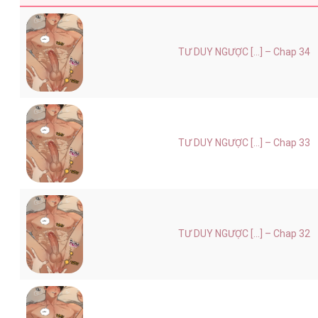
TƯ DUY NGƯỢC [...] – Chap 34
TƯ DUY NGƯỢC [...] – Chap 33
TƯ DUY NGƯỢC [...] – Chap 32