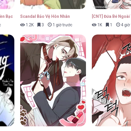
22/04/2026
ền Bạc Mới Là Tất Cả
Scandal Bảo Vệ Hôn Nhân
[CNT] Đứa Bé Ngoài
c
1.2K
3
1 giờ trước
1K
1
4 giờ
22/04/2026
22/04/2026
22/04/2026