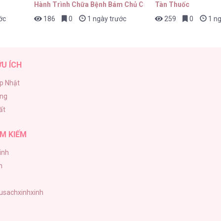
Hành Trình Chữa Bệnh Bám Chủ Của Cún Nhà Tôi
Tàn Thuốc
ớc
186
0
1 ngày trước
259
0
1 ng
22/04/2026
ỮU ÍCH
p Nhật
ăng
22/04/2026
ất
M KIẾM
inh
22/04/2026
h
tusachxinhxinh