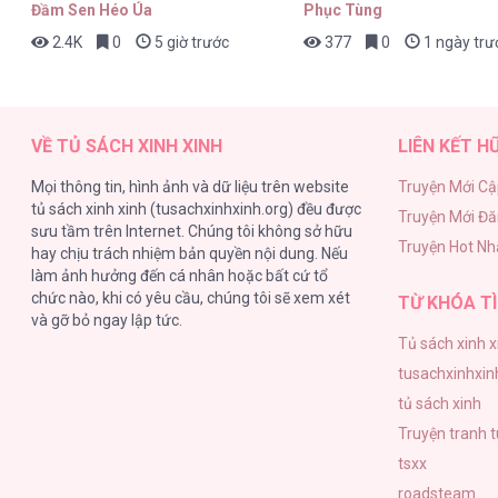
Đầm Sen Héo Úa
Phục Tùng
2.4K
0
5 giờ trước
377
0
1 ngày trư
TƯ DUY NGƯỢC [...] – Chap 20
VỀ TỦ SÁCH XINH XINH
LIÊN KẾT H
Mọi thông tin, hình ảnh và dữ liệu trên website
Truyện Mới Cậ
tủ sách xinh xinh (tusachxinhxinh.org) đều được
Truyện Mới Đ
TƯ DUY NGƯỢC [...] – Chap 19
sưu tầm trên Internet. Chúng tôi không sở hữu
Truyện Hot Nh
hay chịu trách nhiệm bản quyền nội dung. Nếu
làm ảnh hưởng đến cá nhân hoặc bất cứ tổ
chức nào, khi có yêu cầu, chúng tôi sẽ xem xét
TỪ KHÓA TÌ
và gỡ bỏ ngay lập tức.
Tủ sách xinh x
TƯ DUY NGƯỢC [...] – Chap 18
tusachxinhxin
tủ sách xinh
Truyện tranh 
tsxx
roadsteam