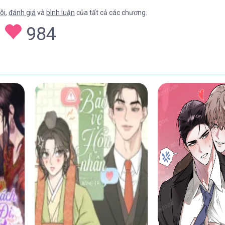
õi
,
đánh giá
và
bình luận
của tất cả các chương.
984
22/04/2026
22/04/2026
22/04/2026