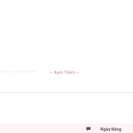
bsite tusachxinhxinh
— Xem Thêm —
Ngày Đăng