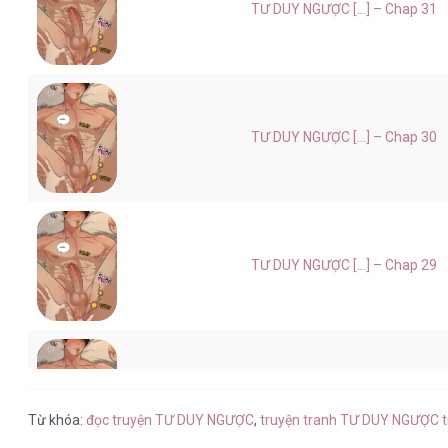
TƯ DUY NGƯỢC [...] – Chap 31
TƯ DUY NGƯỢC [...] – Chap 30
TƯ DUY NGƯỢC [...] – Chap 29
TƯ DUY NGƯỢC [...] – Chap 28
Từ khóa:
đọc truyện TƯ DUY NGƯỢC
,
truyện tranh TƯ DUY NGƯỢC t