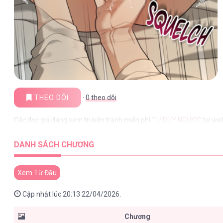
THEO DÕI
·
0
theo dõi
Các đọc giả đang xem truyện tranh miễn phí
TƯ DUY NGƯỢC
tại we
DANH SÁCH CHƯƠNG
Xem Từ Đầu
Cập nhật lúc 20:13 22/04/2026.
Chương