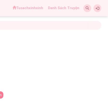
Tusachxinhxinh
Danh Sách Truyện
ện