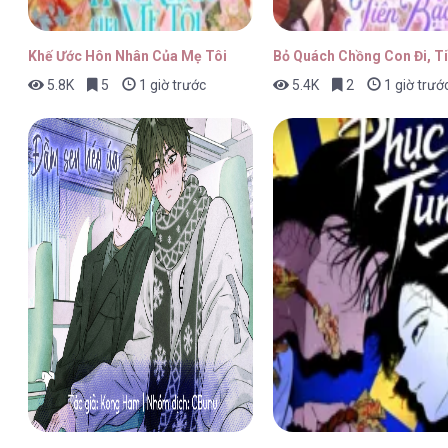
TƯ DUY NGƯỢC [...] – Chap 24
Khế Ước Hôn Nhân Của Mẹ Tôi
Bỏ Quách Chồng Con Đi, Ti
5.8K
5
1 giờ trước
5.4K
2
1 giờ trướ
TƯ DUY NGƯỢC [...] – Chap 23
TƯ DUY NGƯỢC [...] – Chap 22
TƯ DUY NGƯỢC [...] – Chap 21