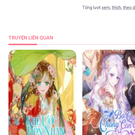
Tổng lượt
xem
,
thích
,
theo d
TƯ DUY NGƯỢC [...] – Chap 27
TRUYỆN LIÊN QUAN
TƯ DUY NGƯỢC [...] – Chap 26
TƯ DUY NGƯỢC [...] – Chap 25