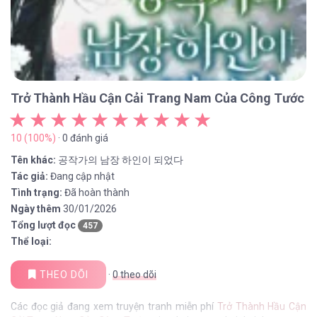
Trở Thành Hầu Cận Cải Trang Nam Của Công Tước
10 (100%)
· 0 đánh giá
Tên khác:
공작가의 남장 하인이 되었다
Tác giả:
Đang cập nhật
Tình trạng:
Đã hoàn thành
Ngày thêm
30/01/2026
Tổng lượt đọc
457
Thể loại:
THEO DÕI
·
0
theo dõi
Các đọc giả đang xem truyện tranh miễn phí
Trở Thành Hầu Cận