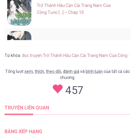
Trở Thành Hầu Cận Cải Trang Nam Của
Công Tước [...] – Chap 10
Trở Thành Hầu Cận Cải Trang Nam Của
Công Tước [...] – Chap 9
Từ khóa:
đọc truyện Trở Thành Hầu Cận Cải Trang Nam Của Công Tư
Tổng lượt
xem
,
thích
,
theo dõi
,
đánh giá
và
bình luận
của tất cả các
chương.
Trở Thành Hầu Cận Cải Trang Nam Của
457
Công Tước [...] – Chap 8
TRUYỆN LIÊN QUAN
Trở Thành Hầu Cận Cải Trang Nam Của
Công Tước [...] – Chap 7
BẢNG XẾP HẠNG