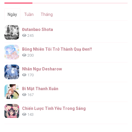
Ngày
Tuần
Tháng
Trở Thành Hầu Cận Cải Trang Nam Của
Đutanbao Shota
Công Tước [...] – Chap 6
245
Bỗng Nhiên Tôi Trở Thành Quạ Đen!!
200
Trở Thành Hầu Cận Cải Trang Nam Của
Công Tước [...] – Chap 5
Nhân Ngư Desharow
170
Bí Mật Thanh Xuân
167
Trở Thành Hầu Cận Cải Trang Nam Của
Công Tước [...] – Chap 4
Chiến Lược Tình Yêu Trong Sáng
143
(END) Merry Marbling