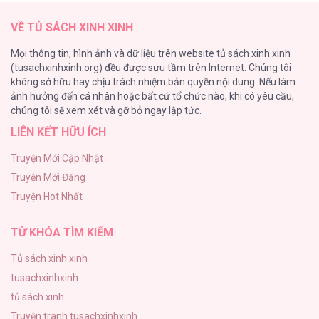
142
Trở Thành Hầu Cận Cải Trang Nam Của
VỀ TỦ SÁCH XINH XINH
Công Tước [...] – Chap 3
Tuyển Tập Chjch và Chjch
Mọi thông tin, hình ảnh và dữ liệu trên website tủ sách xinh xinh
128
(tusachxinhxinh.org) đều được sưu tầm trên Internet. Chúng tôi
không sở hữu hay chịu trách nhiệm bản quyền nội dung. Nếu làm
Bỏ Quách Chồng Con Đi, Tiền Bạc Mới Là Tất Cả
ảnh hưởng đến cá nhân hoặc bất cứ tổ chức nào, khi có yêu cầu,
123
Trở Thành Hầu Cận Cải Trang Nam Của
chúng tôi sẽ xem xét và gỡ bỏ ngay lập tức.
Công Tước [...] – Chap 2
LIÊN KẾT HỮU ÍCH
Tình yêu và danh vọng
107
Truyện Mới Cập Nhật
Truyện Mới Đăng
Tùy Tâm Tùy Ý
Trở Thành Hầu Cận Cải Trang Nam Của
Truyện Hot Nhất
105
Công Tước [...] – Chap 1
TỪ KHÓA TÌM KIẾM
Tủ sách xinh xinh
tusachxinhxinh
tủ sách xinh
Truyện tranh tusachxinhxinh