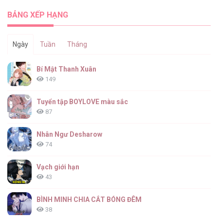
Độc Ác Nhất Đế Quốc! [...] – Chap 68
BẢNG XẾP HẠNG
Ngày
Tuần
Tháng
Tôi Không Thể Ngừng Yêu Người Phụ Nữ
Bí Mật Thanh Xuân
Độc Ác Nhất Đế Quốc! [...] – Chap 67
149
Tuyển tập BOYLOVE màu sắc
87
Tôi Không Thể Ngừng Yêu Người Phụ Nữ
Độc Ác Nhất Đế Quốc! [...] – Chap 66
Nhân Ngư Desharow
74
Vạch giới hạn
43
Tôi Không Thể Ngừng Yêu Người Phụ Nữ
Độc Ác Nhất Đế Quốc! [...] – Chap 65
BÌNH MINH CHIA CẮT BÓNG ĐÊM
38