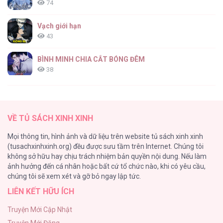
74
Vạch giới hạn
43
Trầm Lặng [...] – Chap 5
BÌNH MINH CHIA CẮT BÓNG ĐÊM
38
Thung Lũng Hẹp
27
Trầm Lặng [...] – Chap 1
VỀ TỦ SÁCH XINH XINH
Nuôi Vị Hôn Phu Bằng Tiền Bạc
Mọi thông tin, hình ảnh và dữ liệu trên website tủ sách xinh xinh
26
(tusachxinhxinh.org) đều được sưu tầm trên Internet. Chúng tôi
không sở hữu hay chịu trách nhiệm bản quyền nội dung. Nếu làm
Rổn Nước Lì
ảnh hưởng đến cá nhân hoặc bất cứ tổ chức nào, khi có yêu cầu,
26
Trầm Lặng [...] – Chap 0
chúng tôi sẽ xem xét và gỡ bỏ ngay lập tức.
LIÊN KẾT HỮU ÍCH
Tuyển Tập Manhwa Côn Trùng
26
Truyện Mới Cập Nhật