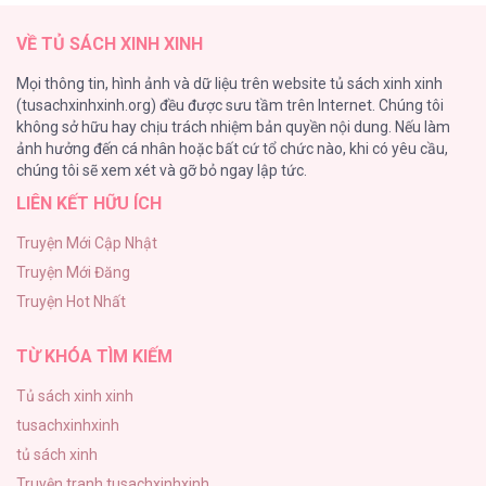
47
VỀ TỦ SÁCH XINH XINH
Vạch giới hạn
Mọi thông tin, hình ảnh và dữ liệu trên website tủ sách xinh xinh
44
(tusachxinhxinh.org) đều được sưu tầm trên Internet. Chúng tôi
không sở hữu hay chịu trách nhiệm bản quyền nội dung. Nếu làm
Cash Or Credit
ảnh hưởng đến cá nhân hoặc bất cứ tổ chức nào, khi có yêu cầu,
44
chúng tôi sẽ xem xét và gỡ bỏ ngay lập tức.
LIÊN KẾT HỮU ÍCH
BÌNH MINH CHIA CẮT BÓNG ĐÊM
38
Truyện Mới Cập Nhật
Truyện Mới Đăng
ONESHOT CHỊCH VỒN CHỊCH VÃ
Truyện Hot Nhất
31
TỪ KHÓA TÌM KIẾM
Tủ sách xinh xinh
tusachxinhxinh
tủ sách xinh
Truyện tranh tusachxinhxinh