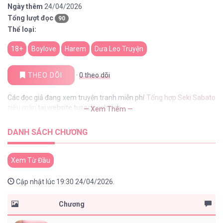
Ngày thêm
24/04/2026
Tổng lượt đọc
90
Thể loại:
18+
Boylove
Harem
Dưa Leo Truyện
THEO DÕI
·
0
theo dõi
Các đọc giả đang xem truyện tranh miễn phí
Tổng hợp Seki Sabato
siêu mặn
tại website tusachxinhxinh
— Xem Thêm —
DANH SÁCH CHƯƠNG
Xem Từ Đầu
Cập nhật lúc 19:30 24/04/2026.
Chương