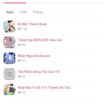
Ngày
Tuần
Tháng
Bí Mật Thanh Xuân
158
Tuyển tập BOYLOVE màu sắc
88
Nhân Ngư Desharow
84
Tên Khốn Đáng Yêu Của Tôi
48
Kiếp Này Ta Sẽ Trở Thành Gia Chủ
48
Cách Khiến Phu Quân Đứng Về Phía Tôi