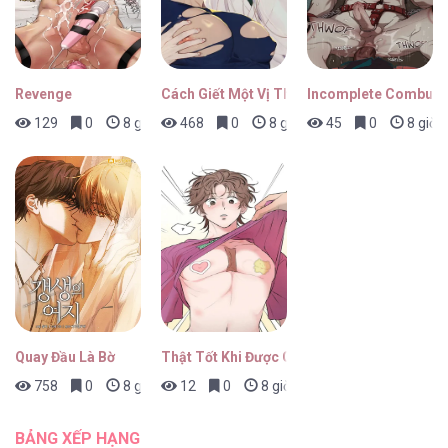
Revenge
Cách Giết Một Vị Thân
Incomplete Combust
129
0
8 giờ trước
468
0
8 giờ trước
45
0
8 giờ 
Quay Đầu Là Bờ
Thật Tốt Khi Được Gặp Em
758
0
8 giờ trước
12
0
8 giờ trước
BẢNG XẾP HẠNG