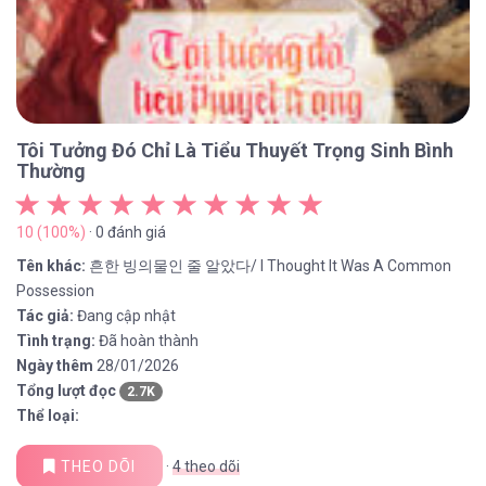
Tôi Tưởng Đó Chỉ Là Tiểu Thuyết Trọng Sinh Bình
Thường
10 (100%)
· 0 đánh giá
Tên khác:
흔한 빙의물인 줄 알았다/ I Thought It Was A Common
Possession
Tác giả:
Đang cập nhật
Tình trạng:
Đã hoàn thành
Ngày thêm
28/01/2026
Tổng lượt đọc
2.7K
Thể loại:
THEO DÕI
·
4
theo dõi