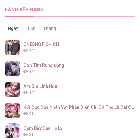
Sinh Bình Thường [...] – Chap 60
BẢNG XẾP HẠNG
Ngày
Tuần
Tháng
Tôi Tưởng Đó Chỉ Là Tiểu Thuyết Trọng
ONESHOT CHỊCH
Sinh Bình Thường [...] – Chap 59
302
Con Tim Rung Động
121
Tôi Tưởng Đó Chỉ Là Tiểu Thuyết Trọng
Sinh Bình Thường [...] – Chap 58
Ám Giữ Linh Hồn
102
Kết Cục Của Nhân Vật Phản Diện Chỉ Có Thể Là Cái Chết
91
Tôi Tưởng Đó Chỉ Là Tiểu Thuyết Trọng
Sinh Bình Thường [...] – Chap 57
Cạm Bẫy Của Hồ Ly
81