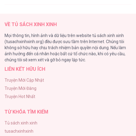
Cô Đi Mà Kết Hôn Với Chồng Tôi
81
Tôi Tưởng Đó Chỉ Là Tiểu Thuyết Trọng
VỀ TỦ SÁCH XINH XINH
Sinh Bình Thường [...] – Chap 56
Chỉ Riêng Đuôi Là Không Được!!!
Mọi thông tin, hình ảnh và dữ liệu trên website tủ sách xinh xinh
79
(tusachxinhxinh.org) đều được sưu tầm trên Internet. Chúng tôi
không sở hữu hay chịu trách nhiệm bản quyền nội dung. Nếu làm
Tôi Trở Thành Vú Nuôi Của Đám Nhóc Quỷ
ảnh hưởng đến cá nhân hoặc bất cứ tổ chức nào, khi có yêu cầu,
72
Tôi Tưởng Đó Chỉ Là Tiểu Thuyết Trọng
chúng tôi sẽ xem xét và gỡ bỏ ngay lập tức.
Sinh Bình Thường [...] – Chap 55
LIÊN KẾT HỮU ÍCH
Hãy Chết Trong Vòng Tay Tôi
71
Truyện Mới Cập Nhật
Truyện Mới Đăng
Nắc Ná Thở
Tôi Tưởng Đó Chỉ Là Tiểu Thuyết Trọng
Truyện Hot Nhất
64
Sinh Bình Thường [...] – Chap 54
TỪ KHÓA TÌM KIẾM
Tủ sách xinh xinh
tusachxinhxinh
Tôi Tưởng Đó Chỉ Là Tiểu Thuyết Trọng