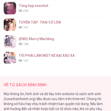
Tổng hợp oneshot
200
TUYỂN TẬP: TRAI CÓ LỒN
197
(END) Merry Marbling
148
TÔI PHẢI LÀM MỘT KẺ ĐẠI XẤU XA
147
Thiên Đường Táo Xanh
145
VỀ TỦ SÁCH XINH XINH
Cây Không Có Rễ
Mọi thông tin, hình ảnh và dữ liệu trên website tủ sách xinh xinh
116
(tusachxinhxinh.org) đều được sưu tầm trên Internet. Chúng tôi
không sở hữu hay chịu trách nhiệm bản quyền nội dung. Nếu làm
Làm vị cứu tinh thật dễ dàng
ảnh hưởng đến cá nhân hoặc bất cứ tổ chức nào, khi có yêu cầu,
113