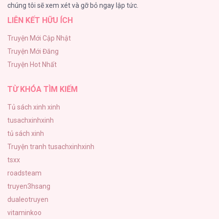
chúng tôi sẽ xem xét và gỡ bỏ ngay lập tức.
LIÊN KẾT HỮU ÍCH
|END| Định Tên Mối Quan Hệ
109
Truyện Mới Cập Nhật
Truyện Mới Đăng
Phạm Luật
Truyện Hot Nhất
106
TỪ KHÓA TÌM KIẾM
Tủ sách xinh xinh
tusachxinhxinh
tủ sách xinh
Truyện tranh tusachxinhxinh
tsxx
roadsteam
truyen3hsang
dualeotruyen
vitaminkoo