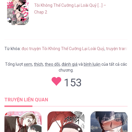
Tôi Không Thể Cưỡng Lại Loài Quỷ [...] –
Chap 2
Từ khóa:
đọc truyện Tôi Không Thể Cưỡng Lại Loài Quỷ
,
truyện tranh 
Tổng lượt
xem
,
thích
,
theo dõi
,
đánh giá
và
bình luận
của tất cả các
chương.
153
TRUYỆN LIÊN QUAN