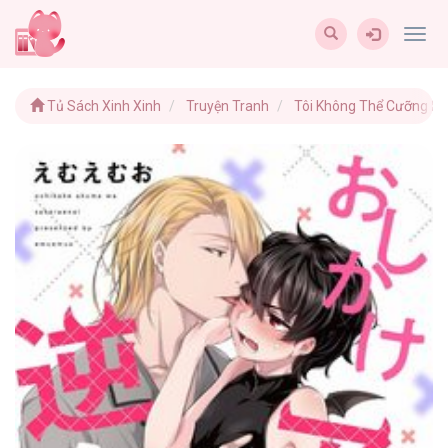
Togg
navig
Tủ Sách Xinh Xinh
Truyện Tranh
Tôi Không Thể Cưỡng Lại