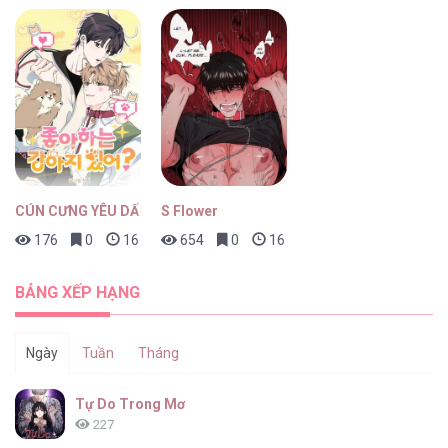
CÚN CƯNG YÊU DẤU
S Flower
176
0
16 giờ trước
654
0
16 giờ trước
BẢNG XẾP HẠNG
Ngày
Tuần
Tháng
Tự Do Trong Mơ
227