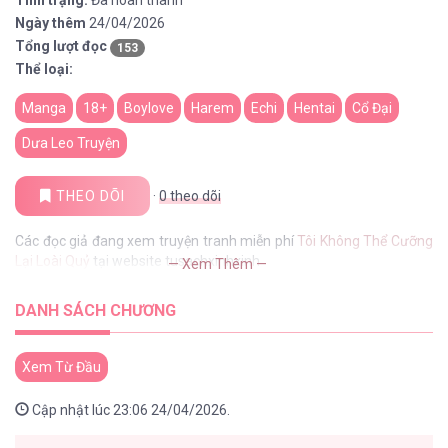
Tình trạng:
Đã hoàn thành
Ngày thêm
24/04/2026
Tổng lượt đọc
153
Thể loại:
Manga
18+
Boylove
Harem
Echi
Hentai
Cổ Đại
Dưa Leo Truyện
THEO DÕI
·
0
theo dõi
Các đọc giả đang xem truyện tranh miễn phí
Tôi Không Thể Cưỡng
Lại Loài Quỷ
tại website tusachxinhxinh
— Xem Thêm —
DANH SÁCH CHƯƠNG
Xem Từ Đầu
Cập nhật lúc 23:06 24/04/2026.